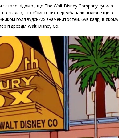
 як стало відомо , що The Walt Disney Company купила
істів згадав, що «Сімпсони» передбачали подібне ще в
мічником голлівудських знаменитостей, був кадр, в якому
ер підрозділ Walt Disney Co.