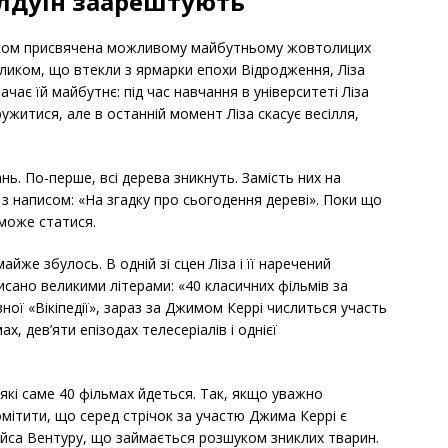
Болдуін заарештують
 цілком присвячена можливому майбутньому жовтолицих
кроликом, що втекли з ярмарки епохи Відродження, Ліза
чає їй майбутнє: під час навчання в університеті Ліза
ужитися, але в останній момент Ліза скасує весілля,
вань. По-перше, всі дерева зникнуть. Замість них на
 з написом: «На згадку про сьогодення дереві». Поки що
 може статися.
айже збулось. В одній зі сцен Ліза і її наречений
писано великими літерами: «40 класичних фільмів за
ої «Вікіпедії», зараз за Джимом Керрі числиться участь
х, дев’яти епізодах телесеріалів і однієї
 які саме 40 фільмах йдеться. Так, якщо уважно
мітити, що серед стрічок за участю Джима Керрі є
йса Вентуру, що займається розшуком зниклих тварин.