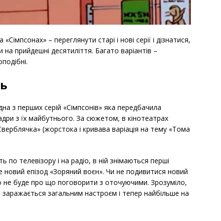
«Сімпсонах» – переглянути старі і нові серії і дізнатися,
на прийдешні десятиліття. Багато варіантів –
оподібні.
ть
 одна з перших серій «Сімпсонів» яка передбачила
дри з їх майбутнього. За сюжетом, в кінотеатрах
верблячка» (жорстока і кривава варіація на тему «Тома
ь по телевізору і на радіо, в ній знімаються перші
це новий епізод «Зоряний воєн». Чи не подивитися новий
о не буде про що поговорити з оточуючими. Зрозуміло,
лу, заражається загальним настроєм і тепер найбільше на