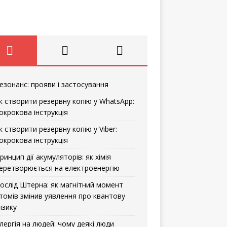
езонанс: прояви і застосування
к створити резервну копію у WhatsApp:
окрокова інструкція
к створити резервну копію у Viber:
окрокова інструкція
ринцип дії акумуляторів: як хімія
еретворюється на електроенергію
ослід Штерна: як магнітний момент
томів змінив уявлення про квантову
ізику
лергія на людей: чому деякі люди