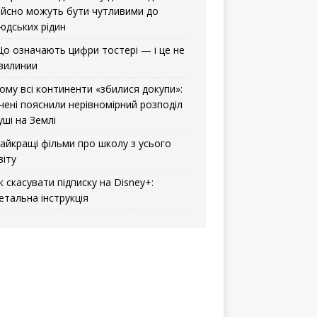
ійсно можуть бути чутливими до
юдських рідин
о означають цифри тостері — і це не
вилинии
ому всі континенти «збилися докупи»:
чені пояснили нерівномірний розподіл
уші на Землі
айкращі фільми про школу з усього
віту
к скасувати підписку на Disney+:
етальна інструкція