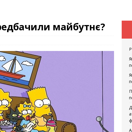
ередбачили майбутнє?
Р
Я
п
Я
п
П
п
Д
а
ф
А