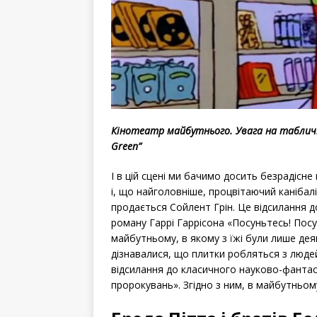
Кінотеатр майбутнього. Увага на табличку
Green”
І в цій сцені ми бачимо досить безрадісн
і, що найголовніше, процвітаючий канібалі
продається Сойлент Грін. Це відсилання 
роману Гаррі Гаррісона «Посуньтесь! Посу
майбутньому, в якому з їжі були лише деяк
дізнавалися, що плитки робляться з людей.
відсилання до класичного науково-фантаст
пророкувань». Згідно з ним, в майбутньому