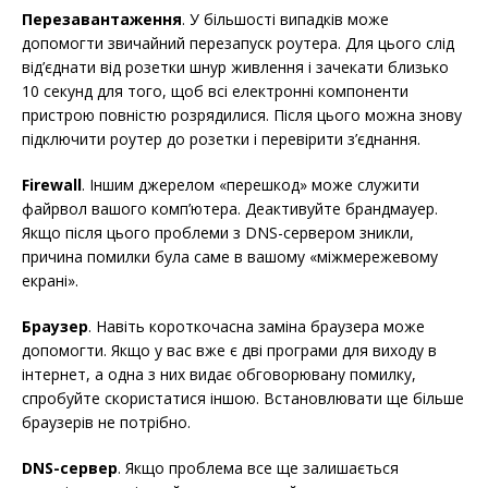
Перезавантаження
. У більшості випадків може
допомогти звичайний перезапуск роутера. Для цього слід
від’єднати від розетки шнур живлення і зачекати близько
10 секунд для того, щоб всі електронні компоненти
пристрою повністю розрядилися. Після цього можна знову
підключити роутер до розетки і перевірити з’єднання.
Firewall
. Іншим джерелом «перешкод» може служити
файрвол вашого комп’ютера. Деактивуйте брандмауер.
Якщо після цього проблеми з DNS-сервером зникли,
причина помилки була саме в вашому «міжмережевому
екрані».
Браузер
. Навіть короткочасна заміна браузера може
допомогти. Якщо у вас вже є дві програми для виходу в
інтернет, а одна з них видає обговорювану помилку,
спробуйте скористатися іншою. Встановлювати ще більше
браузерів не потрібно.
DNS-сервер
. Якщо проблема все ще залишається