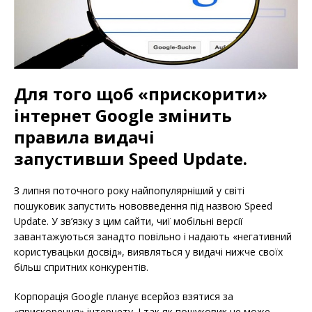
Для того щоб «прискорити»
інтернет Google змінить
правила видачі
запустивши Speed Update.
З липня поточного року найпопулярніший у світі
пошуковик запустить нововведення під назвою Speed
Update. У зв’язку з цим сайти, чиї мобільні версії
завантажуються занадто повільно і надають «негативний
користувацьки досвід», виявляться у видачі нижче своїх
більш спритних конкурентів.
Корпорація Google планує всерйоз взятися за
«прискорення» інтернету. І так як пошуковик не може