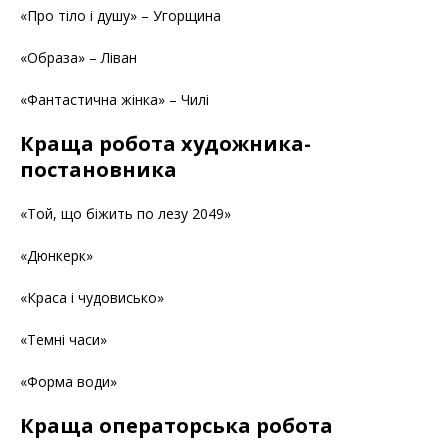
«Про тіло і душу» – Угорщина
«Образа» – Ліван
«Фантастична жінка» – Чилі
Краща робота художника-
постановника
«Той, що біжить по лезу 2049»
«Дюнкерк»
«Краса і чудовисько»
«Темні часи»
«Форма води»
Краща операторська робота