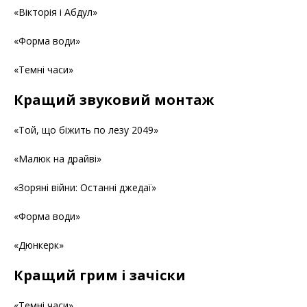
«Вікторія і Абдул»
«Форма води»
«Темні часи»
Кращий звуковий монтаж
«Той, що біжить по лезу 2049»
«Малюк на драйві»
«Зоряні війни: Останні джедаї»
«Форма води»
«Дюнкерк»
Кращий грим і зачіски
«Темні часи»