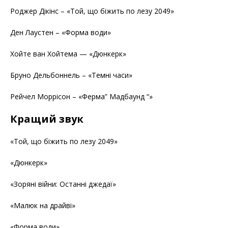
Роджер Дікінс – «Той, що біжить по лезу 2049»
Ден Лаустен – «Форма води»
Хойте ван Хойтема — «Дюнкерк»
Бруно Дельбоннель – «Темні часи»
Рейчел Моррісон – «Ферма” Мадбаунд “»
Кращий звук
«Той, що біжить по лезу 2049»
«Дюнкерк»
«Зоряні війни: Останні джедаї»
«Малюк на драйві»
«Форма води»