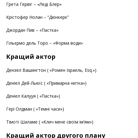
Грета Гервіг – «Леді Блер»
Крістофер Нолан – “Дюнкерк”
Джордан Пив – «Пастка»
Гільєрмо дель Торо – «Форма води»
Кращий актор
Дензел Вашингтон ( «Ромен Ізраель, Esq.»)
Деніел Дей-Льюїс ( «Примарна нитка»)
Деніел Калууя ( «Пастка»)
Гері Олдман ( «Темні часи»)
Тімоті Шаламе ( «Клич мене своїм ім’ям»)
Кращий актор другого плану