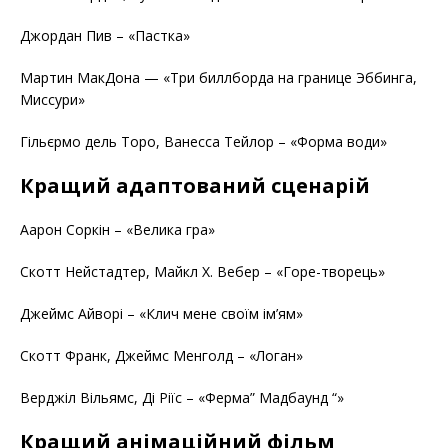
Джордан Пив – «Пастка»
Мартин МакДона — «Три биллборда на границе Эббинга,
Миссури»
Гільєрмо дель Торо, Ванесса Тейлор – «Форма води»
Кращий адаптований сценарій
Аарон Соркін – «Велика гра»
Скотт Нейстадтер, Майкл Х. Вебер – «Горе-творець»
Джеймс Айворі – «Клич мене своїм ім’ям»
Скотт Франк, Джеймс Менголд – «Логан»
Верджіл Вільямс, Ді Ріїс – «Ферма” Мадбаунд “»
Кращий анімаційний фільм