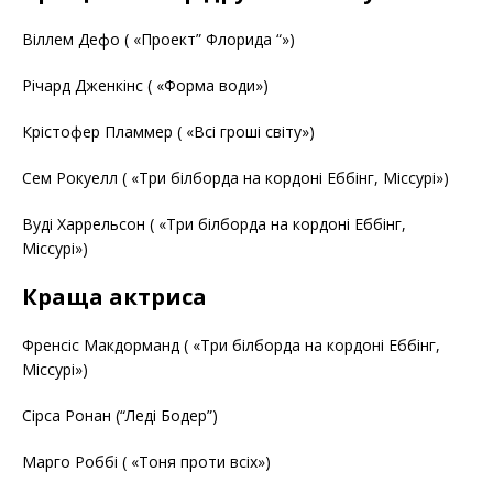
Віллем Дефо ( «Проект” Флорида “»)
Річард Дженкінс ( «Форма води»)
Крістофер Пламмер ( «Всі гроші світу»)
Сем Рокуелл ( «Три білборда на кордоні Еббінг, Міссурі»)
Вуді Харрельсон ( «Три білборда на кордоні Еббінг,
Міссурі»)
Краща актриса
Френсіс Макдорманд ( «Три білборда на кордоні Еббінг,
Міссурі»)
Сірса Ронан (“Леді Бодер”)
Марго Роббі ( «Тоня проти всіх»)