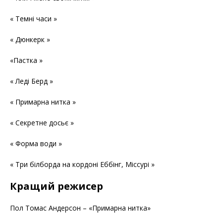
« Темні часи »
« Дюнкерк »
«Пастка »
« Леді Берд »
« Примарна нитка »
« Секретне досьє »
« Форма води »
« Три білборда на кордоні Еббінг, Міссурі »
Кращий режисер
Пол Томас Андерсон – «Примарна нитка»