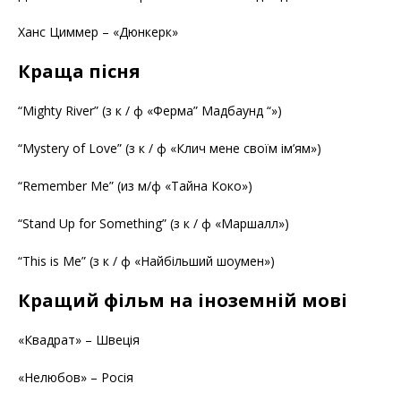
Ханс Циммер – «Дюнкерк»
Краща пісня
“Mighty River” (з к / ф «Ферма” Мадбаунд “»)
“Mystery of Love” (з к / ф «Клич мене своїм ім’ям»)
“Remember Me” (из м/ф «Тайна Коко»)
“Stand Up for Something” (з к / ф «Маршалл»)
“This is Me” (з к / ф «Найбільший шоумен»)
Кращий фільм на іноземній мові
«Квадрат» – Швеція
«Нелюбов» – Росія