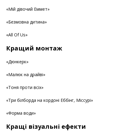
«Мій дівочий Еммет»
«Безмовна дитина»
«All Of Us»
Кращий монтаж
«Дюнкерк»
«Малюк на драйві»
«Тоня проти всіх»
«Три білборда на кордоні Еббінг, Міссурі»
«Форма води»
Кращі візуальні ефекти