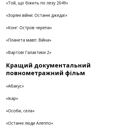
«Той, що біжить по лезу 2049»
«Зоряні війни: Останні джедаї»
«Конг: Остров черепа»
«Планета мавп: Війна»
«Вартові Галактики 2»
Кращий документальний
повнометражний фільм
«Абакус»
«Ікар»
«Особи, села»
«Останні люди Алеппо»