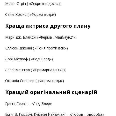
Меріл Стріп ( «Секретне досьє»)
Саллі Хокінс ( «Форма води»)
Краща актриса другого плану
Мэри Дж. Блайдж («Ферма „Мадбаунд”»)
Еллісон Дженні ( «Тоня проти всіх»)
Лорі Меткаф ( «Леді Берд»)
Леслі Менвілл ( «Примарна нитка»)
Октавія Спенсер ( «Форма води»)
Кращий оригінальний сценарій
Грета Гервіг – «Леді Блер»
Емілі В. Гордон, Кумейл Нанджіані – «Любов – хвороба»