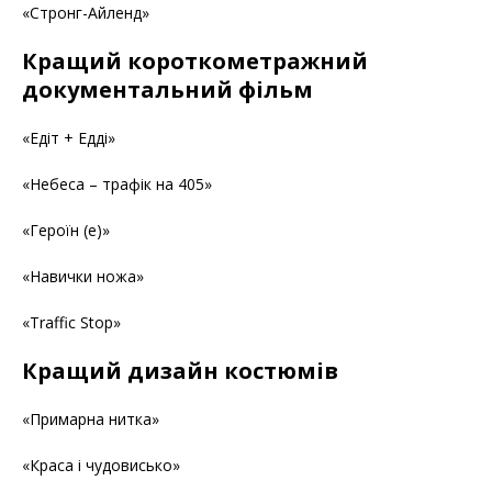
«Стронг-Айленд»
Кращий короткометражний
документальний фільм
«Едіт + Едді»
«Небеса – трафік на 405»
«Героїн (е)»
«Навички ножа»
«Traffic Stop»
Кращий дизайн костюмів
«Примарна нитка»
«Краса і чудовисько»