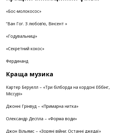
«Бос-молокосос»
“Ван Гог. З любов’ю, Вінсент »
«Годувальниці»
«Секретний кокос»
Фердинанд
Краща музика
Картер Беруелл – «Три білборда на кордоні Еббінг,
Міссурі»
Джонні Грінвуд – «Примарна нитка»
Олександр Деспла – «Форма води»
Джон Вільямс – «Зоряні війни: Останні джедаї»