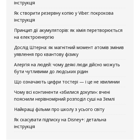
інструкція
Як створити резервну копію у Viber: покрокова
інструкція
Принцип дії акумуляторів: як хімія перетворюється
на електроенергію
Дослід Штерна: як магнітний момент атомів змінив
уявлення про квантову фізику
Алергія на людей: чому деякі люди дійсно можуть
бути чутливими до людських рідин
Що означають цифри тостері — і це не хвилинии
Чому всі континенти «збилися докупи»: вчені
пояснили нерівномірний розподіл суші на Землі
Найкращі фільми про школу з усього світу
Як скасувати підписку на Disney+: детальна
інструкція