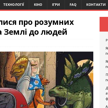
ТЕХНОЛОГІЇ
КІНО
ІГРИ
FAQ
КОНТАКТИ
лися про розумних
а Землі до людей
Р
Я
п
Я
п
П
п
Д
а
ф
А