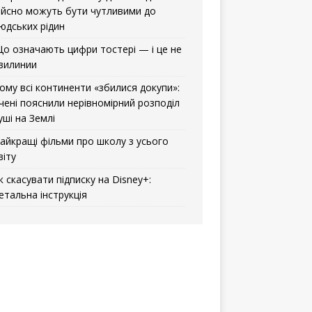
ійсно можуть бути чутливими до
юдських рідин
о означають цифри тостері — і це не
вилинии
ому всі континенти «збилися докупи»:
чені пояснили нерівномірний розподіл
уші на Землі
айкращі фільми про школу з усього
віту
к скасувати підписку на Disney+:
етальна інструкція