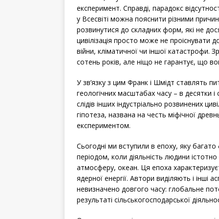
експеримент. Справді, парадокс відсутності
у Всесвіті можна пояснити різними причи
розвинутися до складних форм, які не дося
цивілізація просто може не проіснувати д
війни, кліматичної чи іншої катастрофи. 
сотень років, але ніщо не гарантує, що во
У зв’язку з цим Франк і Шмідт ставлять п
геологічних масштабах часу – в десятки і 
слідів інших індустріально розвинених циві
гіпотеза, названа на честь міфічної древ
експериментом.
Сьогодні ми вступили в епоху, яку багато
періодом, коли діяльність людини істотно
атмосферу, океан. Ця епоха характеризу
ядерної енергії. Автори виділяють і інші 
невизначено довгого часу: глобальне пот
результаті сільськогосподарської діяльно