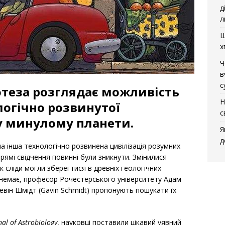
д
л
Щ
х
Ч
в
с
потеза розглядає можливість
Н
логічно розвинутої
с
му минулому планети.
Я
д
ла інша технологічно розвинена цивілізація розумних
прямі свідчення повинні були зникнути. Змінилися
 сліди могли зберегтися в древніх геологічних
и немає, професор Рочестерського університету Адам
Гевін Шмідт (Gavin Schmidt) пропонують пошукати їх
nal of Astrobiology
, науковці поставили цікавий уявний