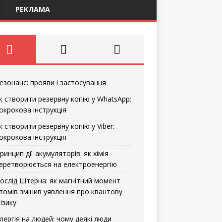
РЕКЛАМА
езонанс: прояви і застосування
к створити резервну копію у WhatsApp:
окрокова інструкція
к створити резервну копію у Viber:
окрокова інструкція
ринцип дії акумуляторів: як хімія
еретворюється на електроенергію
ослід Штерна: як магнітний момент
томів змінив уявлення про квантову
ізику
лергія на людей: чому деякі люди