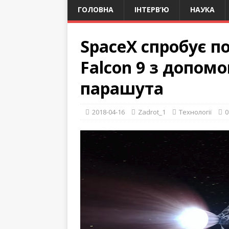
ГОЛОВНА
ІНТЕРВ’Ю
НАУКА
SpaceX спробує п
Falcon 9 з допом
парашута
2018-04-16
Zadrot_1
Технології
0