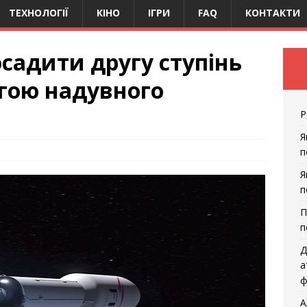
ТЕХНОЛОГІЇ
КІНО
ІГРИ
FAQ
КОНТАКТИ
осадити другу ступінь
огою надувного
Р
Я
п
Я
п
П
п
Д
а
ф
А