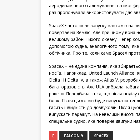
аеродинамічного гальмування в атмосфері,
раз пропонували використовувати для звед
SpaceX часто після запуску вантажів на ни
повертає на Землю. Але при цьому вона не
великому районі Тихого океану. Тепер ком
допомогою судна, аналогічного тому, як
обтічника. Про те, коли саме SpaceX проте
SpaceX – не єдина компанія, яка збираєт
носіїв. Наприклад, United Launch Alliance
Delta II і Delta IV, а також Atlas V, розро
багаторазовість. Але ULA вибрала набага
ракети. Передбачається, що після поділу 
блок. Після цього він буде випускати теп
гасить швидкість до дозвуковій. Після ць
випускати парашут. На невеликій висоті 
спеціальне судно, яке поверне двигуни на
FALCON 9
SPACEX