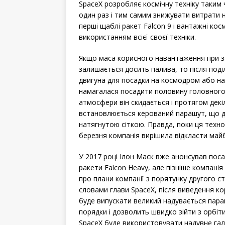
SpaceX розробляє космічну техніку таким
один раз і тим самим знижувати витрати 
перші щаблі ракет Falcon 9 і вантажні ко
використанням всієї своєї техніки.
Якщо маса корисного навантаження при за
залишається досить палива, то після поді
двигуна для посадки на космодром або на 
намагалася посадити половину головного 
атмосфери він скидається і протягом декі
встановлюється керований парашут, що д
натягнутою сіткою. Правда, поки ця технол
березня компанія вирішила відкласти майб
У 2017 році Ілон Маск вже анонсував поса
ракети Falcon Heavy, але пізніше компанія 
про плани компанії з порятунку другого ст
словами глави SpaceX, після виведення ко
буде випускати великий надувається параш
порядки і дозволить швидко зійти з орбіт
SpaceX буде використовувати надувне гал