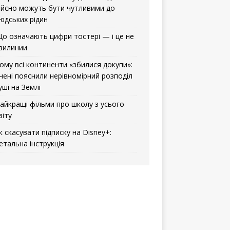
ійсно можуть бути чутливими до
юдських рідин
о означають цифри тостері — і це не
вилинии
ому всі континенти «збилися докупи»:
чені пояснили нерівномірний розподіл
уші на Землі
айкращі фільми про школу з усього
віту
к скасувати підписку на Disney+:
етальна інструкція