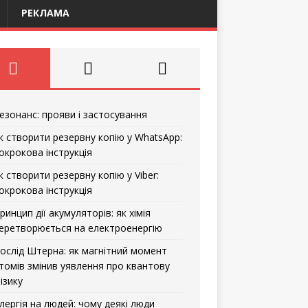
РЕКЛАМА
езонанс: прояви і застосування
к створити резервну копію у WhatsApp:
окрокова інструкція
к створити резервну копію у Viber:
окрокова інструкція
ринцип дії акумуляторів: як хімія
еретворюється на електроенергію
ослід Штерна: як магнітний момент
томів змінив уявлення про квантову
ізику
лергія на людей: чому деякі люди