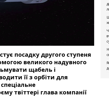
д
л
Щ
х
Ч
в
с
Н
стує посадку другого ступеня
с
помогою великого надувного
Я
льмувати щабель і
д
одити її з орбіти для
 спеціальне
єму твіттері глава компанії