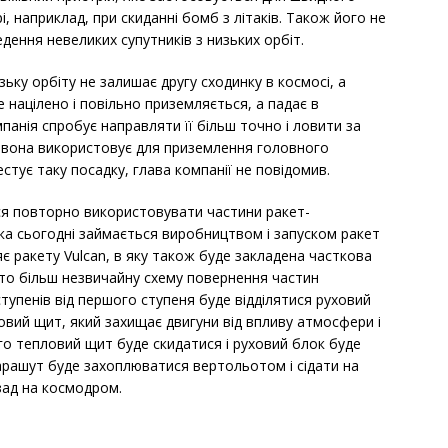
 наприклад, при скиданні бомб з літаків. Також його не
ення невеликих супутників з низьких орбіт.
зьку орбіту не залишає другу сходинку в космосі, а
 націлено і повільно приземляється, а падає в
панія спробує направляти її більш точно і ловити за
е вона використовує для приземлення головного
стує таку посадку, глава компанії не повідомив.
ься повторно використовувати частини ракет-
, яка сьогодні займається виробництвом і запуском ракет
бляє ракету Vulcan, в яку також буде закладена часткова
то більш незвичайну схему повернення частин
ступенів від першого ступеня буде відділятися руховий
ловий щит, який захищає двигуни від впливу атмосфери і
ого тепловий щит буде скидатися і руховий блок буде
парашут буде захоплюватися вертольотом і сідати на
зад на космодром.