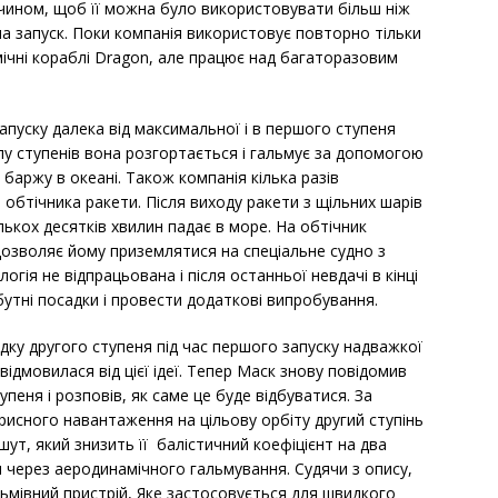
 чином, щоб її можна було використовувати більш ніж
на запуск. Поки компанія використовує повторно тільки
смічні кораблі Dragon, але працює над багаторазовим
пуску далека від максимальної і в першого ступеня
лу ступенів вона розгортається і гальмує за допомогою
баржу в океані. Також компанія кілька разів
обтічника ракети. Після виходу ракети з щільних шарів
лькох десятків хвилин падає в море. На обтічник
озволяє йому приземлятися на спеціальне судно з
огія не відпрацьована і після останньої невдачі в кінці
утні посадки і провести додаткові випробування.
дку другого ступеня під час першого запуску надважкої
відмовилася від цієї ідеї. Тепер Маск знову повідомив
упеня і розповів, як саме це буде відбуватися. За
рисного навантаження на цільову орбіту другий ступінь
ут, який знизить її балістичний коефіцієнт на два
и через аеродинамічного гальмування. Судячи з опису,
ьмівний пристрій, Яке застосовується для швидкого