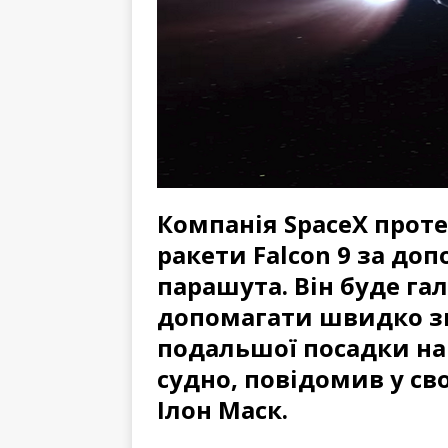
Компанія SpaceX проте
ракети Falcon 9 за до
парашута. Він буде га
допомагати швидко зв
подальшої посадки на
судно, повідомив у сво
Ілон Маск.