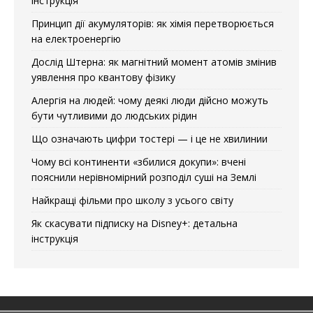
інструкція
Принцип дії акумуляторів: як хімія перетворюється
на електроенергію
Дослід Штерна: як магнітний момент атомів змінив
уявлення про квантову фізику
Алергія на людей: чому деякі люди дійсно можуть
бути чутливими до людських рідин
Що означають цифри тостері — і це не хвилинии
Чому всі континенти «збилися докупи»: вчені
пояснили нерівномірний розподіл суші на Землі
Найкращі фільми про школу з усього світу
Як скасувати підписку на Disney+: детальна
інструкція