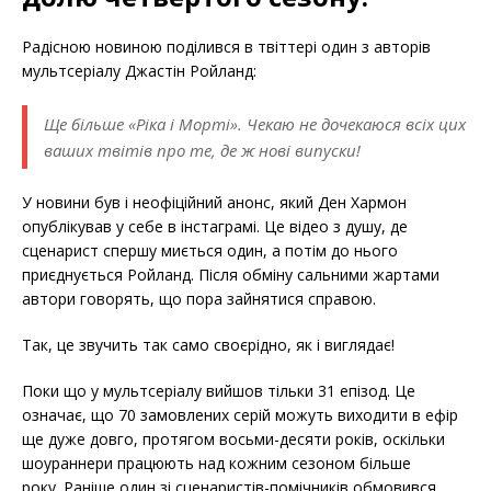
Радісною новиною поділився в твіттері один з авторів
мультсеріалу Джастін Ройланд:
Ще більше «Ріка і Морті». Чекаю не дочекаюся всіх цих
ваших твітів про те, де ж нові випуски!
У новини був і неофіційний анонс, який Ден Хармон
опублікував у себе в інстаграмі. Це відео з душу, де
сценарист спершу миється один, а потім до нього
приєднується Ройланд. Після обміну сальними жартами
автори говорять, що пора зайнятися справою.
Так, це звучить так само своєрідно, як і виглядає!
Поки що у мультсеріалу вийшов тільки 31 епізод. Це
означає, що 70 замовлених серій можуть виходити в ефір
ще дуже довго, протягом восьми-десяти років, оскільки
шоураннери працюють над кожним сезоном більше
року. Раніше один зі сценаристів-помічників обмовився ,