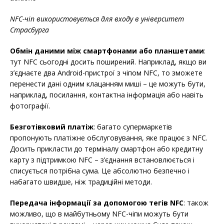
NFC-чіп використовується для входу в університет
Страсбурга
Обмін даними між смартфонами або планшетами
:
тут NFC сьогодні досить поширений. Наприклад, якщо ви
з’єднаєте два Android-пристрої з чіпом NFC, то зможете
перенести дані одним клацанням миші – це можуть бути,
наприклад, посилання, контактна інформація або навіть
фотографії.
Безготівковий платіж
: багато супермаркетів
пропонують платіжне обслуговування, яке працює з NFC.
Досить прикласти до терміналу смартфон або кредитну
карту з підтримкою NFC – з’єднання встановлюється і
списується потрібна сума. Це абсолютно безпечно і
набагато швидше, ніж традиційні методи.
Передача інформації за допомогою тегів NFC
: також
можливо, що в майбутньому NFC-чіпи можуть бути