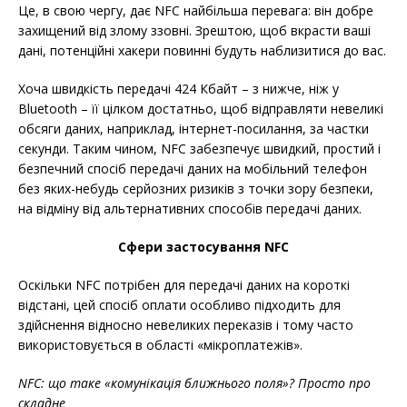
Це, в свою чергу, дає NFC найбільша перевага: він добре
захищений від злому ззовні. Зрештою, щоб вкрасти ваші
дані, потенційні хакери повинні будуть наблизитися до вас.
Хоча швидкість передачі 424 Кбайт – з нижче, ніж у
Bluetooth – її цілком достатньо, щоб відправляти невеликі
обсяги даних, наприклад, інтернет-посилання, за частки
секунди. Таким чином, NFC забезпечує швидкий, простий і
безпечний спосіб передачі даних на мобільний телефон
без яких-небудь серйозних ризиків з точки зору безпеки,
на відміну від альтернативних способів передачі даних.
Сфери застосування NFC
Оскільки NFC потрібен для передачі даних на короткі
відстані, цей спосіб оплати особливо підходить для
здійснення відносно невеликих переказів і тому часто
використовується в області «мікроплатежів».
NFC: що таке «комунікація ближнього поля»? Просто про
складне