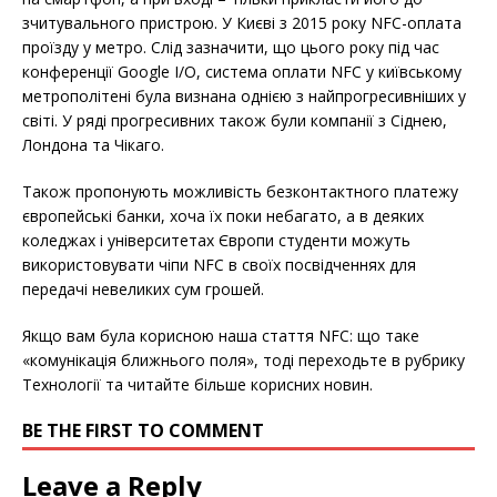
зчитувального пристрою. У Києві з 2015 року NFC-оплата
проїзду у метро. Слід зазначити, що цього року під час
конференції Google I/O, система оплати NFC у київському
метрополітені була визнана однією з найпрогресивніших у
світі. У ряді прогресивних також були компанії з Сіднею,
Лондона та Чікаго.
Також пропонують можливість безконтактного платежу
європейські банки, хоча їх поки небагато, а в деяких
коледжах і університетах Європи студенти можуть
використовувати чіпи NFC в своїх посвідченнях для
передачі невеликих сум грошей.
Якщо вам була корисною наша стаття NFC: що таке
«комунікація ближнього поля», тоді переходьте в рубрику
Технології та читайте більше корисних новин.
BE THE FIRST TO COMMENT
Leave a Reply