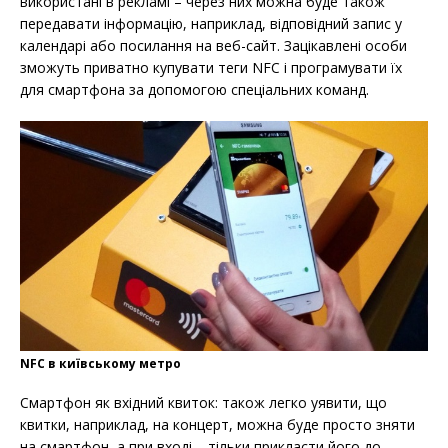
використані в рекламі – через них можна буде також
передавати інформацію, наприклад, відповідний запис у
календарі або посилання на веб-сайт. Зацікавлені особи
зможуть приватно купувати теги NFC і програмувати їх
для смартфона за допомогою спеціальних команд.
NFC в київському метро
Смартфон як вхідний квиток: також легко уявити, що
квитки, наприклад, на концерт, можна буде просто зняти
на смартфон, а при вході – тільки прикласти його до