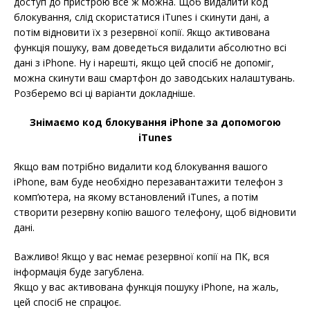
доступ до пристрою все ж можна. Щоб видалити код
блокування, слід скористатися iTunes і скинути дані, а
потім відновити їх з резервної копії. Якщо активована
функція пошуку, вам доведеться видалити абсолютно всі
дані з iPhone. Ну і нарешті, якщо цей спосіб не допоміг,
можна скинути ваш смартфон до заводських налаштувань.
Розберемо всі ці варіанти докладніше.
Знімаємо код блокування iPhone за допомогою
iTunes
Якщо вам потрібно видалити код блокування вашого
iPhone, вам буде необхідно перезавантажити телефон з
комп’ютера, на якому встановлений iTunes, а потім
створити резервну копію вашого телефону, щоб відновити
дані.
Важливо! Якщо у вас немає резервної копії на ПК, вся
інформація буде загублена.
Якщо у вас активована функція пошуку iPhone, на жаль,
цей спосіб не спрацює.