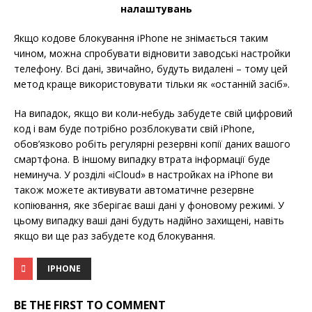
налаштувань
Якщо кодове блокування iPhone не знімається таким
чином, можна спробувати відновити заводські настройки
телефону. Всі дані, звичайно, будуть видалені – тому цей
метод краще використовувати тільки як «останній засіб».
На випадок, якщо ви коли-небудь забудете свій цифровий
код і вам буде потрібно розблокувати свій iPhone,
обов’язково робіть регулярні резервні копії даних вашого
смартфона. В іншому випадку втрата інформації буде
неминуча. У розділі «iCloud» в настройках на iPhone ви
також можете активувати автоматичне резервне
копіювання, яке зберігає ваші дані у фоновому режимі. У
цьому випадку ваші дані будуть надійно захищені, навіть
якщо ви ще раз забудете код блокування.
IPHONE
BE THE FIRST TO COMMENT