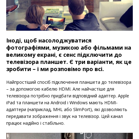
Іноді, щоб насолоджуватися
фотографіями, музикою або фільмами на
великому екрані, є сенс підключити до
телевізора планшет. Є три варіанти, як це
зробити – і ми розповімо про всі.
Найпростіший спосіб підключення планшета до телевізора
– за допомогою кабелю HDMI. Але найчастіше для
телевізора потрібно придбати відповідний адаптер. Apple
iPad та планшети на Android і Windows мають HDMI-
адаптери (наприклад, MHL або SlimPort), які дозволяють
передавати зображення і звук на телевізор. Цей канал
працює надійно і стабільно.