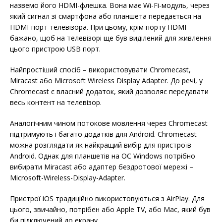
назвемо його HDMI-флешка. Вона має Wi-Fi-модуль, через
який сигнал зі смартфона або планшета передається на
HDMI-порт телевізора. При цьому, крім порту HDMI
бажано, щоб на телевізорі ще був виділений для живлення
цього пристрою USB порт.
Найпростіший спосіб – використовувати Chromecast,
Miracast або Microsoft Wireless Display Adapter. До речі, у
Chromecast є власний додаток, який дозволяє передавати
весь контент на телевізор.
Аналогічним чином потокове мовлення через Chromecast
підтримують і багато додатків для Android. Chromecast
можна розглядати як найкращий вибір для пристроїв
Android. Однак для планшетів на ОС Windows потрібно
вибирати Miracast або адаптер бездротової мережі –
Microsoft-Wireless-Display-Adapter.
Пристрої iOS традиційно використовуються з AirPlay. Для
цього, звичайно, потрібен або Apple TV, або Mac, який був
би підключений до екрану.