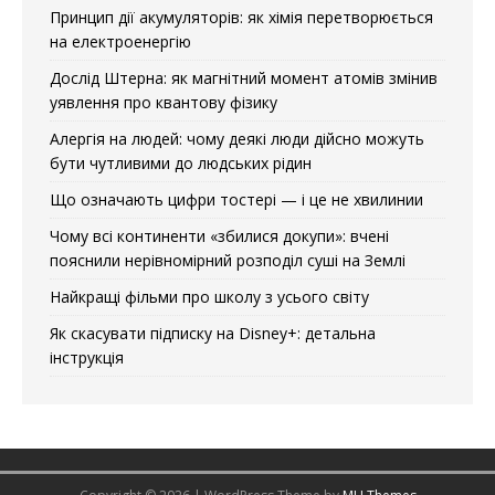
Принцип дії акумуляторів: як хімія перетворюється
на електроенергію
Дослід Штерна: як магнітний момент атомів змінив
уявлення про квантову фізику
Алергія на людей: чому деякі люди дійсно можуть
бути чутливими до людських рідин
Що означають цифри тостері — і це не хвилинии
Чому всі континенти «збилися докупи»: вчені
пояснили нерівномірний розподіл суші на Землі
Найкращі фільми про школу з усього світу
Як скасувати підписку на Disney+: детальна
інструкція