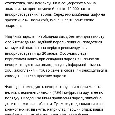
статистика, 98% всіх акаунтів в соцмережах можна
зламати, використовуючи близько 10 000 часто
використовуваних паролів. Серед них комбінації цифр на
зразок «123», назви хобі, імена і навіть саме слово
«пароль».
Надійний пароль – необхідний захід безпеки для захисту
особистих даних. Надійний пароль повинен складатися
мінімум з 8 знаків, хоча нерідко рекомендують
використовувати до 20 знаків. Особливо ледачі
користувачі навіть при складанні пароля з 8 символів
використовують загальнодоступну інформацію: імена,
хобі, захоплення – тобто саме ті слова, які знаходяться в
списку 10 000 стандартних паролів.
Фахівці рекомендують використовувати літери малі та
великі, спеціальні символи (!?:%) І цифри, які йдуть не по
порядку. Складені за цими правилами паролі, звичайно,
досить важко запам’ятати. Тут можуть допомогти різні
мнемотехніки: візьміть, наприклад, перший рядок вашої
улюбленої книги або пісні і замініть деякі букви