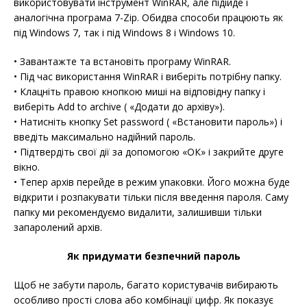
використовувати інструмент WinRAR, але підійде і
аналогічна програма 7-Zip. Обидва способи працюють як
під Windows 7, так і під Windows 8 і Windows 10.
• Завантажте та встановіть програму WinRAR.
• Під час використання WinRAR і виберіть потрібну папку.
• Клацніть правою кнопкою миші на відповідну папку і
виберіть Add to archive ( «Додати до архіву»).
• Натисніть кнопку Set password ( «Встановити пароль») і
введіть максимально надійний пароль.
• Підтвердіть свої дії за допомогою «ОК» і закрийте друге
вікно.
• Тепер архів перейде в режим упаковки. Його можна буде
відкрити і розпакувати тільки після введення пароля. Саму
папку ми рекомендуємо видалити, залишивши тільки
запаролений архів.
Як придумати безпечний пароль
Щоб не забути пароль, багато користувачів вибирають
особливо прості слова або комбінації цифр. Як показує