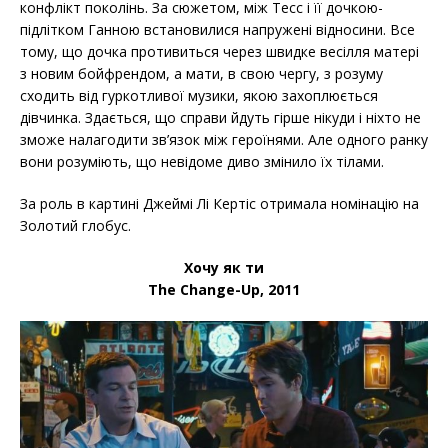
конфлікт поколінь. За сюжетом, між Тесс і її дочкою-
підлітком Ганною встановилися напружені відносини. Все
тому, що дочка противиться через швидке весілля матері
з новим бойфрендом, а мати, в свою чергу, з розуму
сходить від гуркотливої музики, якою захоплюється
дівчинка. Здається, що справи йдуть гірше нікуди і ніхто не
зможе налагодити зв’язок між героїнями. Але одного ранку
вони розуміють, що невідоме диво змінило їх тілами.
За роль в картині Джеймі Лі Кертіс отримала номінацію на
Золотий глобус.
Хочу як ти
The Change-Up, 2011