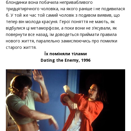
блондинки вона побачила непривабливого
тридцятирічного чоловіка, на якого раніше і не подивилася
б. У той же час той самий чоловік з подивом виявив, що
тепер він молода красуня. Герої поняття не мають, як
відбулися ці метаморфози, а поки вони не з’ясували, як
повернути все назад, їм доводеться приймати правила
нового життя, паралельно замислюючись про помилки
старого життя.
Їх поміняли тілами
Dating the Enemy, 1996