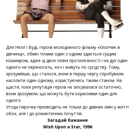
Для Нелл і Вуді, героїв молодіжного фільму «Хлопчик в
дівчинці», обмін тілами один з одним здається сущим
кошмаром, адже ці двоє повні протилежності і на дух один
одного не переносять, хоч і живуть по сусідству. Тому,
зрозумівши, що сталося, вони в першу чергу спробували
насолити один одному, користуючись таким станом. На
щастя, поки репутація героїв не зіпсувалася остаточно,
вони зрозуміли, що можуть бути корисними один для
одного.
Угода парочки призводить не тільки до дивних змін у житті
обох, але і до романтичних почуттів.
Загадай бажання
Wish Upon a Star, 1996