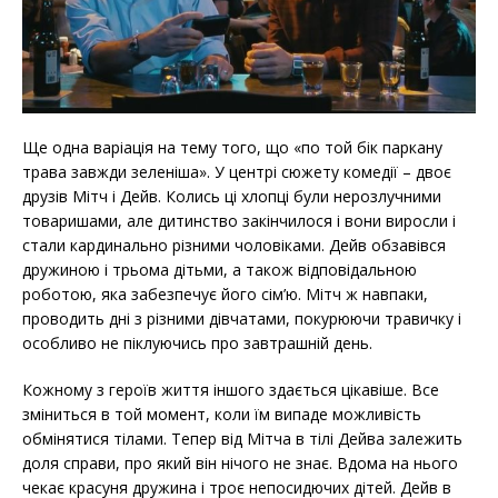
Ще одна варіація на тему того, що «по той бік паркану
трава завжди зеленіша». У центрі сюжету комедії – двоє
друзів Мітч і Дейв. Колись ці хлопці були нерозлучними
товаришами, але дитинство закінчилося і вони виросли і
стали кардинально різними чоловіками. Дейв обзавівся
дружиною і трьома дітьми, а також відповідальною
роботою, яка забезпечує його сім’ю. Мітч ж навпаки,
проводить дні з різними дівчатами, покурюючи травичку і
особливо не піклуючись про завтрашній день.
Кожному з героїв життя іншого здається цікавіше. Все
зміниться в той момент, коли їм випаде можливість
обмінятися тілами. Тепер від Мітча в тілі Дейва залежить
доля справи, про який він нічого не знає. Вдома на нього
чекає красуня дружина і троє непосидючих дітей. Дейв в