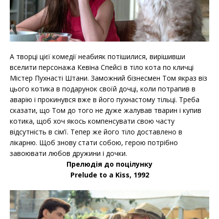
А творці цієї комедії неабияк потішилися, вирішивши
вселити персонажа Кевіна Спейсі в тіло кота по кличці
Містер Пухнасті Штани. Заможний бізнесмен Том якраз віз
цього котика в подарунок своїй дочці, коли потрапив в
аварію і прокинувся вже в його пухнастому тільці. Треба
сказати, що Том до того не дуже жалував тварин і купив
котика, щоб хоч якось компенсувати свою часту
відсутність в сім’ї. Тепер же його тіло доставлено в
лікарню. Щоб знову стати собою, герою потрібно
завоювати любов дружини і дочки.
Прелюдія до поцілунку
Prelude to a Kiss, 1992