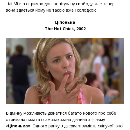
тілі Мітча отримав довгоочікувану свободу, але тепер
вона здається йому не такою вже і солодкою.
Ціпонька
The Hot Chick, 2002
Відмінну можливість дізнатися багато нового про себе
отримала пихата і самозакохана дівчина з фільму
«
Ціпонька»
. Одного ранку в дзеркалі замість сліпучої юної