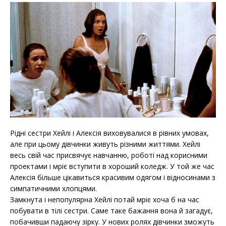
Рідні сестри Хейлі і Алексія виховувалися в рівних умовах,
але при цьому дівчинки живуть різними життями. Хейлі
весь свій час присвячує навчанню, роботі над корисними
проектами і мріє вступити в хороший коледж. У той же час
Алексія більше цікавиться красивим одягом і відносинами з
симпатичними хлопцями.
Замкнута і непопулярна Хейлі потай мріє хоча б на час
побувати в тілі сестри. Саме таке бажання вона й загадує,
побачивши падаючу зірку. У нових ролях дівчинки зможуть