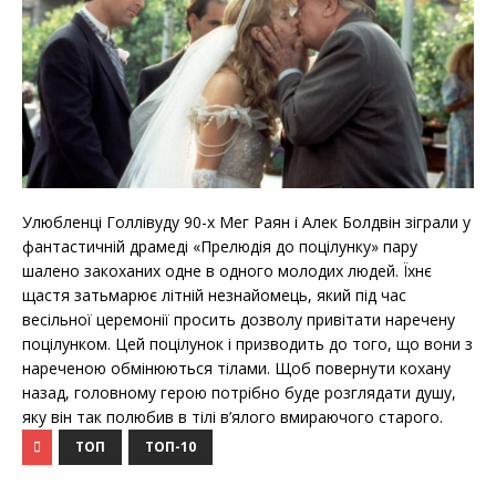
Улюбленці Голлівуду 90-х Мег Раян і Алек Болдвін зіграли у
фантастичній драмеді «Прелюдія до поцілунку» пару
шалено закоханих одне в одного молодих людей. Їхнє
щастя затьмарює літній незнайомець, який під час
весільної церемонії просить дозволу привітати наречену
поцілунком. Цей поцілунок і призводить до того, що вони з
нареченою обмінюються тілами. Щоб повернути кохану
назад, головному герою потрібно буде розглядати душу,
яку він так полюбив в тілі в’ялого вмираючого старого.
ТОП
ТОП-10