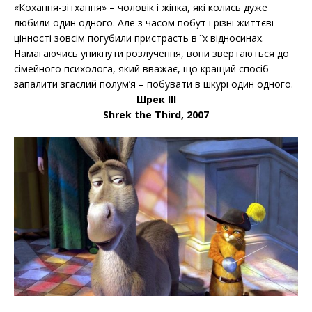
«Кохання-зітхання» – чоловік і жінка, які колись дуже
любили один одного. Але з часом побут і різні життєві
цінності зовсім погубили пристрасть в їх відносинах.
Намагаючись уникнути розлучення, вони звертаються до
сімейного психолога, який вважає, що кращий спосіб
запалити згаслий полум’я – побувати в шкурі один одного.
Шрек III
Shrek the Third, 2007