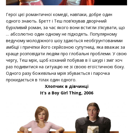
Герої цієї романтичної комедії, навпаки, добре один
одного знають. Бретт і Теш пов’язував дворічний
бурхливий роман, за час якого вони встигли з’ясувати, що
… абсолютно один одному не підходять. Популярному
ведучому молодіжного шоу здаються необгрунтованими
амбіції і причіпки його серйозною супутниці, яка вважає за
краще розповідати людям про глобальні проблеми. У свою
чергу, Теш мріє, щоб коханий побував в її шкурі і зміг хоч
раз подивитися на ситуацію не зі своєю егоїстичною боку.
Одного разу божевільна мрія збувається і парочка
прокидається в тілах один одного.
Хлопчик в дівчинці
It’s a Boy Girl Thing, 2006