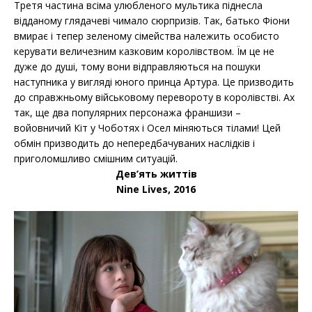
Третя частина всіма улюбленого мультика піднесла
відданому глядачеві чимало сюрпризів. Так, батько Фіони
вмирає і тепер зеленому сімейства належить особисто
керувати величезним казковим королівством. Їм це не
дуже до душі, тому вони відправляються на пошуки
наступника у вигляді юного принца Артура. Це призводить
до справжньому військовому перевороту в королівстві. Ах
так, ще два популярних персонажа франшизи –
войовничий Кіт у Чоботях і Осел міняються тілами! Цей
обмін призводить до непередбачуваних наслідків і
приголомшливо смішним ситуацій.
Дев’ять життів
Nine Lives, 2016