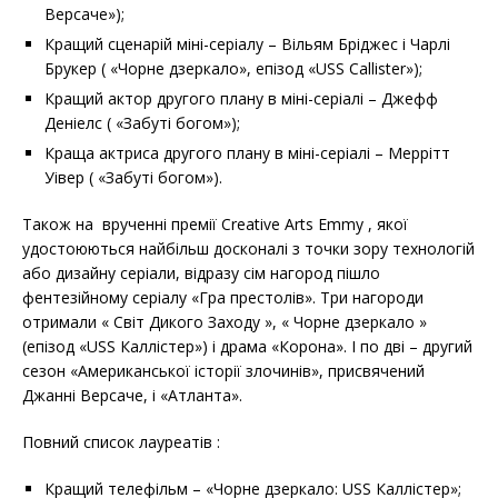
Версаче»);
Кращий сценарій міні-серіалу – Вільям Бріджес і Чарлі
Брукер ( «Чорне дзеркало», епізод «USS Callister»);
Кращий актор другого плану в міні-серіалі – Джефф
Деніелс ( «Забуті богом»);
Краща актриса другого плану в міні-серіалі – Меррітт
Уівер ( «Забуті богом»).
Також на врученні премії Creative Arts Emmy , якої
удостоюються найбільш досконалі з точки зору технологій
або дизайну серіали, відразу сім нагород пішло
фентезійному серіалу «Гра престолів». Три нагороди
отримали « Світ Дикого Заходу », « Чорне дзеркало »
(епізод «USS Каллістер») і драма «Корона». І по дві – другий
сезон «Американської історії злочинів», присвячений
Джанні Версаче, і «Атланта».
Повний список лауреатів :
Кращий телефільм – «Чорне дзеркало: USS Каллістер»;