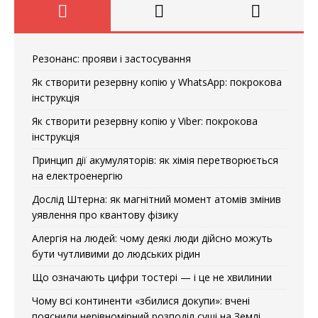
Резонанс: прояви і застосування
Як створити резервну копію у WhatsApp: покрокова
інструкція
Як створити резервну копію у Viber: покрокова
інструкція
Принцип дії акумуляторів: як хімія перетворюється
на електроенергію
Дослід Штерна: як магнітний момент атомів змінив
уявлення про квантову фізику
Алергія на людей: чому деякі люди дійсно можуть
бути чутливими до людських рідин
Що означають цифри тостері — і це не хвилинии
Чому всі континенти «збилися докупи»: вчені
пояснили нерівномірний розподіл суші на Землі