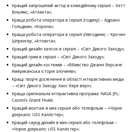
Кращий запрошений актор в комедійному серіалі – Кетт
Вільямс, «Атланта»;
Краща робота оператора в серіалі (годину) – Адріано
Гольдман, «Корона»;
Краща робота оператора в серіалі (півгодини) – Крісчен
Шпренгер, «Атланта»;
Кращий дизайн зачісок в серіалі – «Світ Дикого Заходу»;
Кращий грим в серіалі – «Світ Дикого Заходу»;
Кращий дизайн костюмів – «Вбивство Джанні Версаче:
Американська історія злочинів»;
Кращі творчі досягнення в області інтерактивних медіа
– «Світ Дикого Заходу: Хаос бере верх»;
Краща оригінальна інтерактивна програма: NASA JPL:
Cassini’s Grand Finale;
Кращий монтаж в міні-серіалі або телефільмі – «Чорне
дзеркало: USS Каллістер»;
Кращий саунд-дизайн в міні-серіалі або телефільмі –
«Чорне дзеркало: USS Каллістер»;