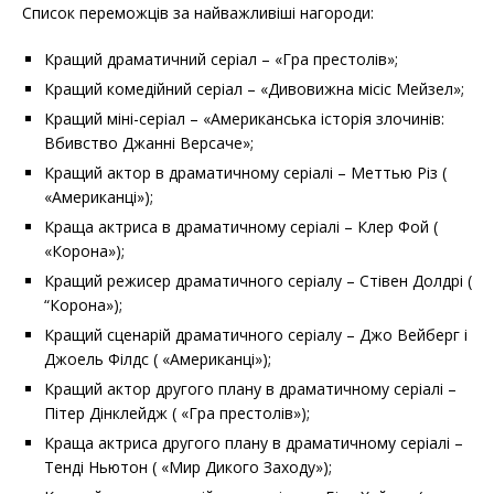
Список переможців за найважливіші нагороди:
Кращий драматичний серіал – «Гра престолів»;
Кращий комедійний серіал – «Дивовижна місіс Мейзел»;
Кращий міні-серіал – «Американська історія злочинів:
Вбивство Джанні Версаче»;
Кращий актор в драматичному серіалі – Меттью Різ (
«Американці»);
Краща актриса в драматичному серіалі – Клер Фой (
«Корона»);
Кращий режисер драматичного серіалу – Стівен Долдрі (
“Корона»);
Кращий сценарій драматичного серіалу – Джо Вейберг і
Джоель Філдс ( «Американці»);
Кращий актор другого плану в драматичному серіалі –
Пітер Дінклейдж ( «Гра престолів»);
Краща актриса другого плану в драматичному серіалі –
Тенді Ньютон ( «Мир Дикого Заходу»);