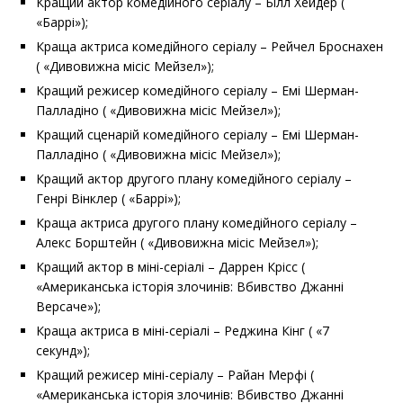
Кращий актор комедійного серіалу – Білл Хейдер (
«Баррі»);
Краща актриса комедійного серіалу – Рейчел Броснахен
( «Дивовижна місіс Мейзел»);
Кращий режисер комедійного серіалу – Емі Шерман-
Палладіно ( «Дивовижна місіс Мейзел»);
Кращий сценарій комедійного серіалу – Емі Шерман-
Палладіно ( «Дивовижна місіс Мейзел»);
Кращий актор другого плану комедійного серіалу –
Генрі Вінклер ( «Баррі»);
Краща актриса другого плану комедійного серіалу –
Алекс Борштейн ( «Дивовижна місіс Мейзел»);
Кращий актор в міні-серіалі – Даррен Крісс (
«Американська історія злочинів: Вбивство Джанні
Версаче»);
Краща актриса в міні-серіалі – Реджина Кінг ( «7
секунд»);
Кращий режисер міні-серіалу – Райан Мерфі (
«Американська історія злочинів: Вбивство Джанні