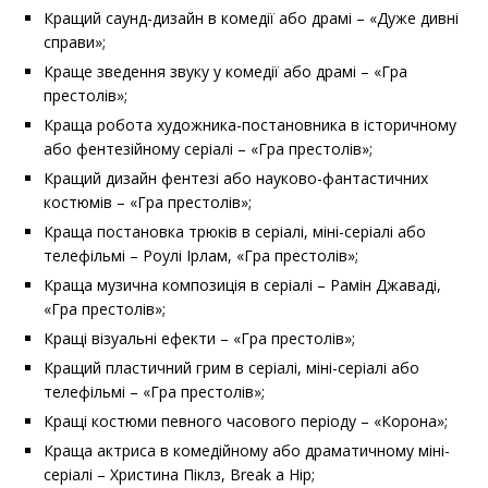
Кращий саунд-дизайн в комедії або драмі – «Дуже дивні
справи»;
Краще зведення звуку у комедії або драмі – «Гра
престолів»;
Краща робота художника-постановника в історичному
або фентезійному серіалі – «Гра престолів»;
Кращий дизайн фентезі або науково-фантастичних
костюмів – «Гра престолів»;
Краща постановка трюків в серіалі, міні-серіалі або
телефільмі – Роулі Ірлам, «Гра престолів»;
Краща музична композиція в серіалі – Рамін Джаваді,
«Гра престолів»;
Кращі візуальні ефекти – «Гра престолів»;
Кращий пластичний грим в серіалі, міні-серіалі або
телефільмі – «Гра престолів»;
Кращі костюми певного часового періоду – «Корона»;
Краща актриса в комедійному або драматичному міні-
серіалі – Христина Піклз, Break a Hip;