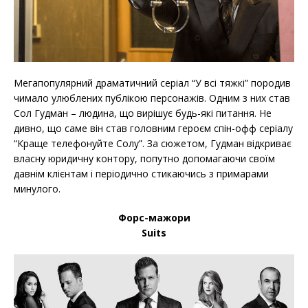
Мегапопулярний драматичний серіал “У всі тяжкі” породив
чимало улюблених публікою персонажів. Одним з них став
Сол Гудман – людина, що вирішує будь-які питання. Не
дивно, що саме він став головним героєм спін-офф серіалу
“Краще телефонуйте Солу”. За сюжетом, Гудман відкриває
власну юридичну контору, попутно допомагаючи своїм
давнім клієнтам і періодично стикаючись з примарами
минулого.
Форс-мажори
Suits