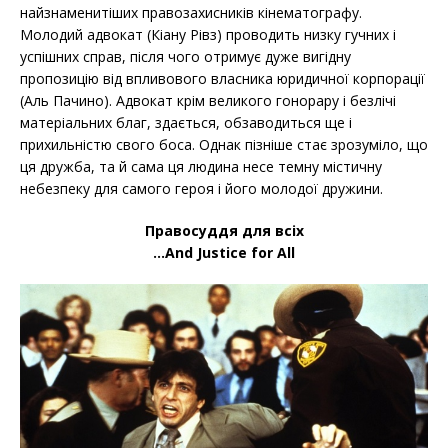
найзнаменитіших правозахисників кінематографу.
Молодий адвокат (Кіану Рівз) проводить низку гучних і
успішних справ, після чого отримує дуже вигідну
пропозицію від впливового власника юридичної корпорації
(Аль Пачино). Адвокат крім великого гонорару і безлічі
матеріальних благ, здається, обзаводиться ще і
прихильністю свого боса. Однак пізніше стає зрозуміло, що
ця дружба, та й сама ця людина несе темну містичну
небезпеку для самого героя і його молодої дружини.
Правосуддя для всіх
…And Justice for All