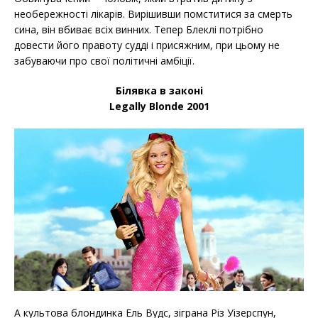
необережності лікарів. Вирішивши помститися за смерть
сина, він вбиває всіх винних. Тепер Блеклі потрібно
довести його правоту судді і присяжним, при цьому не
забуваючи про свої політичні амбіції.
Білявка в законі
Legally Blonde 2001
А культова блондинка Ель Вудс, зіграна Різ Уізерспун,