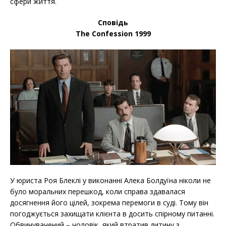
сфери життя.
Сповідь
The Confession 1999
У юриста Роя Блеклі у виконанні Алека Болдуїна ніколи не
було моральних перешкод, коли справа здавалася
досягнення його цілей, зокрема перемоги в суді. Тому він
погоджується захищати клієнта в досить спірному питанні.
Обвинувачений – чоловік, який втратив дитину з