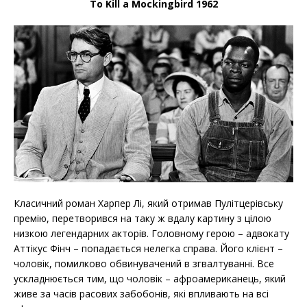
To Kill a Mockingbird 1962
Класичний роман Харпер Лі, який отримав Пулітцерівську
премію, перетворився на таку ж вдалу картину з цілою
низкою легендарних акторів. Головному герою – адвокату
Аттікус Фінч – попадається нелегка справа. Його клієнт –
чоловік, помилково обвинувачений в згвалтуванні. Все
ускладнюється тим, що чоловік – афроамериканець, який
живе за часів расових забобонів, які впливають на всі