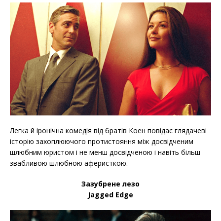
Легка й іронічна комедія від братів Коен повідає глядачеві
історію захоплюючого протистояння між досвідченим
шлюбним юристом і не менш досвідченою і навіть більш
звабливою шлюбною аферисткою.
Зазубрене лезо
Jagged Edge