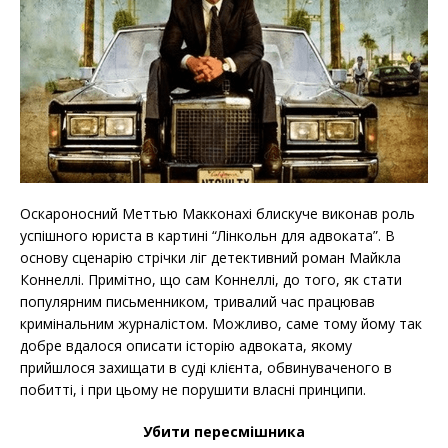
Оскароносний Меттью Макконахі блискуче виконав роль
успішного юриста в картині “Лінкольн для адвоката”. В
основу сценарію стрічки ліг детективний роман Майкла
Коннеллі. Примітно, що сам Коннеллі, до того, як стати
популярним письменником, тривалий час працював
кримінальним журналістом. Можливо, саме тому йому так
добре вдалося описати історію адвоката, якому
прийшлося захищати в суді клієнта, обвинуваченого в
побитті, і при цьому не порушити власні принципи.
Убити пересмішника