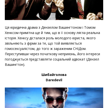
Ця юридична драма з Дензелом Вашингтоном і Томом
Хенксом примітна ще й тим, що в її основу лягла реальна
історія. Хенксу дісталася роль молодого юриста, якого
звільняють з фірми за те, що той виявляється
гомосексуалістом, до того ж зараженим СНІДом.
Переступивши через початкову неприязнь, його інтереси
погоджується представляти соціальний адвокат (Дензел
Вашингтон).
Шибайголова
Daredevil