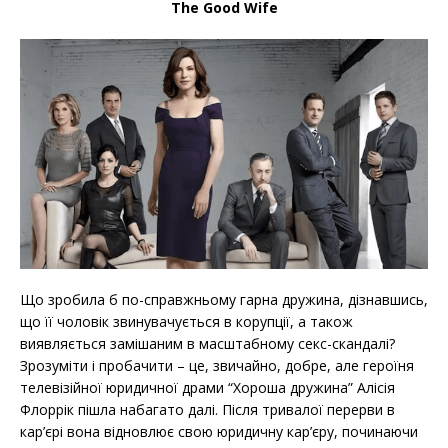
The Good Wife
Що зробила б по-справжньому гарна дружина, дізнавшись,
що її чоловік звинувачується в корупції, а також
виявляється замішаним в масштабному секс-скандалі?
Зрозуміти і пробачити – це, звичайно, добре, але героїня
телевізійної юридичної драми “Хороша дружина” Алісія
Флоррік пішла набагато далі. Після тривалої перерви в
кар’єрі вона відновлює свою юридичну кар’єру, починаючи