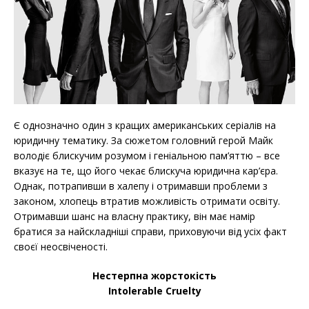
Є однозначно один з кращих американських серіалів на
юридичну тематику. За сюжетом головний герой Майк
володіє блискучим розумом і геніальною пам’яттю – все
вказує на те, що його чекає блискуча юридична кар’єра.
Однак, потрапивши в халепу і отримавши проблеми з
законом, хлопець втратив можливість отримати освіту.
Отримавши шанс на власну практику, він має намір
братися за найскладніші справи, приховуючи від усіх факт
своєї неосвіченості.
Нестерпна жорстокість
Intolerable Cruelty