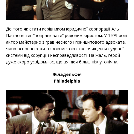
До того як стати керівником юридичної корпорації Аль
Пачіно встиг “попрацювати” рядовим юристом. У 1979 році
актор майстерно зіграв чесного і принципового адвоката,
чиєю основною життєвою метою стає очищення судової
системи від корупції і несправедливості. На жаль, герой
дуже скоро усвідомлює, що ця ідея більш ніж утопічна.
Філадельфія
Philadelphia