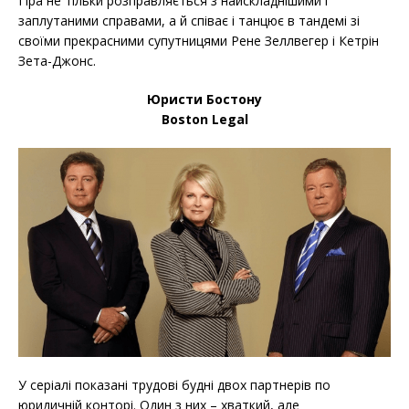
Гіра не тільки розправляється з найскладнішими і
заплутаними справами, а й співає і танцює в тандемі зі
своїми прекрасними супутницями Рене Зеллвегер і Кетрін
Зета-Джонс.
Юристи Бостону
Boston Legal
У серіалі показані трудові будні двох партнерів по
юридичній конторі. Один з них – хваткий, але