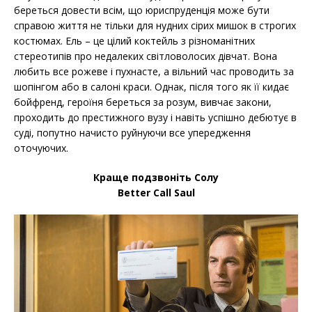
береться довести всім, що юриспруденція може бути
справою життя не тільки для нудних сірих мишок в строгих
костюмах. Ель – це цілий коктейль з різноманітних
стереотипів про недалеких світловолосих дівчат. Вона
любить все рожеве і пухнасте, а вільний час проводить за
шопінгом або в салоні краси. Однак, після того як її кидає
бойфренд, героїня береться за розум, вивчає закони,
проходить до престижного вузу і навіть успішно дебютує в
суді, попутно начисто руйнуючи все упередження
оточуючих.
Краще подзвоніть Солу
Better Call Saul