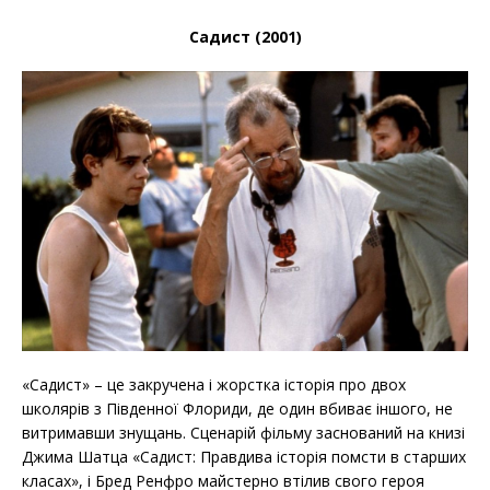
Садист (2001)
«Садист» – це закручена і жорстка історія про двох
школярів з Південної Флориди, де один вбиває іншого, не
витримавши знущань. Сценарій фільму заснований на книзі
Джима Шатца «Садист: Правдива історія помсти в старших
класах», і Бред Ренфро майстерно втілив свого героя