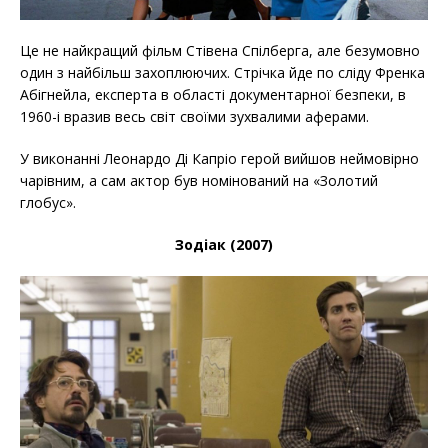
Це не найкращий фільм Стівена Спілберга, але безумовно
один з найбільш захоплюючих. Стрічка йде по сліду Френка
Абігнейла, експерта в області документарної безпеки, в
1960-і вразив весь світ своїми зухвалими аферами.
У виконанні Леонардо Ді Капріо герой вийшов неймовірно
чарівним, а сам актор був номінований на «Золотий
глобус».
Зодіак (2007)