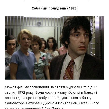
Собачий полудень (1975)
Сюжет фільму заснований на статті журналу Life від 22
серпня 1972 року. Вона носила назву «Хлопці в банку» і
розповідала про пограбування Бруклінського банку
Сальваторе Натуралі і Джоном Войтовіцем. Останнього
зіграв неперевершений Аль Пачіно.