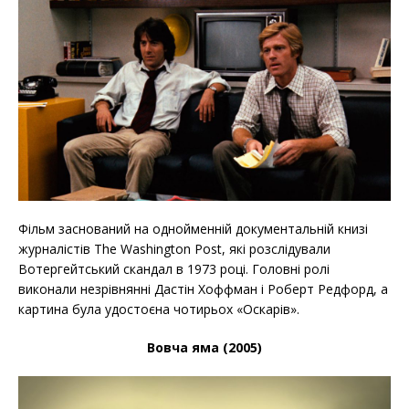
Фільм заснований на однойменній документальній книзі
журналістів The Washington Post, які розслідували
Вотергейтський скандал в 1973 році. Головні ролі
виконали незрівнянні Дастін Хоффман і Роберт Редфорд, а
картина була удостоєна чотирьох «Оскарів».
Вовча яма (2005)