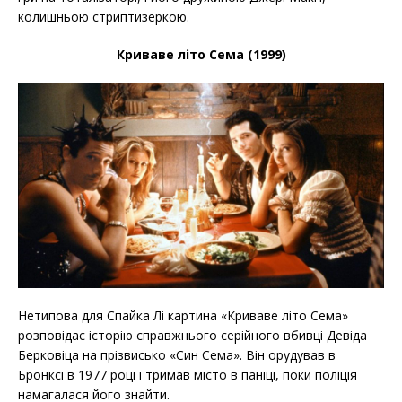
колишньою стриптизеркою.
Криваве літо Сема (1999)
Нетипова для Спайка Лі картина «Криваве літо Сема»
розповідає історію справжнього серійного вбивці Девіда
Берковіца на прізвисько «Син Сема». Він орудував в
Бронксі в 1977 році і тримав місто в паніці, поки поліція
намагалася його знайти.