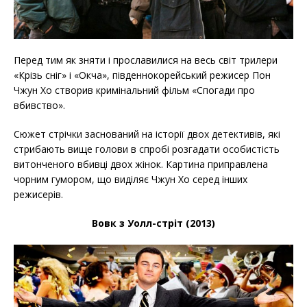
Перед тим як зняти і прославилися на весь світ трилери
«Крізь сніг» і «Окча», південнокорейський режисер Пон
Чжун Хо створив кримінальний фільм «Спогади про
вбивство».
Сюжет стрічки заснований на історії двох детективів, які
стрибають вище голови в спробі розгадати особистість
витонченого вбивці двох жінок. Картина приправлена
чорним гумором, що виділяє Чжун Хо серед інших
режисерів.
Вовк з Уолл-стріт (2013)