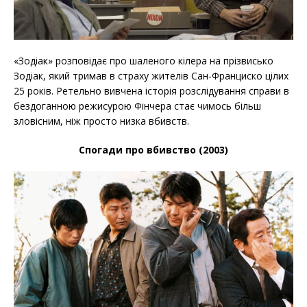
«Зодіак» розповідає про шаленого кілера на прізвисько
Зодіак, який тримав в страху жителів Сан-Франциско цілих
25 років. Ретельно вивчена історія розслідування справи в
бездоганною режисурою Фінчера стає чимось більш
зловісним, ніж просто низка вбивств.
Спогади про вбивство (2003)