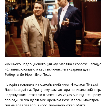
Дух цього недооціненого фільму Мартіна Скорсезе нагадує
«Славних хлопців», а каст включає легендарний дует
Роберта Де Ніро і Джо Пеші.
Історія заснована на однойменній книзі Ніколаса Піледжі і
Ларрі Шандлінга. При цьому самі автори написали свій твір,
надихнувшись статтею в газеті Las Vegas Sun від 1980 року
про один зі скандалів між Френком Розенталем, майстром
гри на тоталізаторі, і його дружиною Джері Макгі,