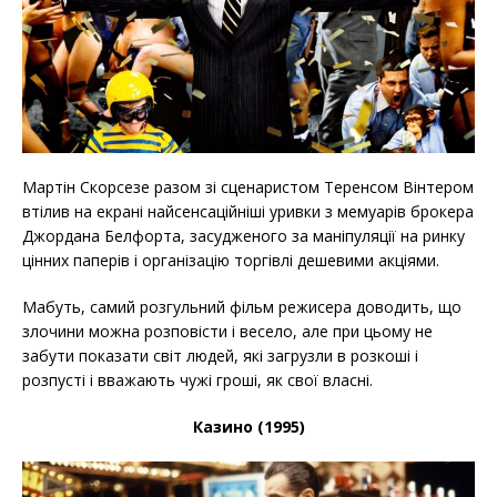
Мартін Скорсезе разом зі сценаристом Теренсом Вінтером
втілив на екрані найсенсаційніші уривки з мемуарів брокера
Джордана Белфорта, засудженого за маніпуляції на ринку
цінних паперів і організацію торгівлі дешевими акціями.
Мабуть, самий розгульний фільм режисера доводить, що
злочини можна розповісти і весело, але при цьому не
забути показати світ людей, які загрузли в розкоші і
розпусті і вважають чужі гроші, як свої власні.
Казино (1995)