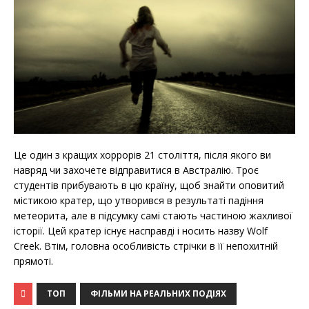
Це один з кращих хоррорів 21 століття, після якого ви
навряд чи захочете відправитися в Австралію. Троє
студентів прибувають в цю країну, щоб знайти оповитий
містикою кратер, що утворився в результаті падіння
метеорита, але в підсумку самі стають частиною жахливої ​​
історії. Цей кратер існує насправді і носить назву Wolf
Creek. Втім, головна особливість стрічки в її непохитній
прямоті.
ТОП
ФІЛЬМИ НА РЕАЛЬНИХ ПОДІЯХ