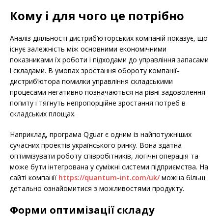
Кому і для чого це потрібно
Аналіз діяльності дистриб’юторських компаній показує, що
існує залежність між основними економічними
показниками їх роботи і підходами до управління запасами
і складами. В умовах зростання обороту компанії-
дистриб’ютора помилки управління складськими
процесами негативно позначаються на рівні задоволення
попиту і тягнуть непропорційне зростання потреб в
складських площах.
Наприклад, програма Qguar є одним із найпотужніших
сучасних проектів українського ринку. Вона здатна
оптимізувати роботу співробітників, логічні операція та
може бути інтегрована у суміжні системи підприємства. На
сайті компанії
https://quantum-int.com/uk/
можна більш
детально ознайомитися з можливостями продукту.
Форми оптимізації складу