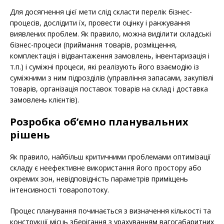
Для досягнення цієї мети слід скласти перелік бізнес-
процесів, дослідити їх, провести оцінку і ранжування
виявлених проблем. Як правило, можна виділити складські
бізнес-процеси (приймання товарів, розміщення,
комплектація і відвантаження замовлень, інвентаризація і
т.п.) і суміжні процеси, які реалізують його взаємодію із
суміжними з ним підрозділів (управління запасами, закупівлі
товарів, організація поставок товарів на склад і доставка
замовлень клієнтів).
Розробка об’ємно планувальних
рішень
Як правило, найбільш критичними проблемами оптимізації
складу є неефективне використання його простору або
окремих зон, невідповідність параметрів приміщень
інтенсивності товаропотоку.
Процес планування починається з визначення кількості та
конструкції місць зберігання з урахуванням вагогабаритних