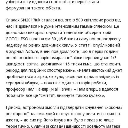
університету вдалося спостерігати перші етапи
формування такого об’єкта.
Спалах SN2017iuk сталася всього в 500 світлових років від
нас і відрізнявся не дуже інтенсивним гамма-сплеском. Це
дозволило використовувати телескопи обсерваторій
GOTO і ESO і протягом 30 діб бачити саму новонароджену
наднову на різних довжинах хвиль. У статті, опублікованій
в журналі
Nature
, вчені повідомляють, що в перші години
розліт зовнішніх шарів вмираючої зірки перевищував 1/3
швидкості світла, досягаючи 115 тисяч км/с, що становить
рекорд для подібних спостережень. «Релятивістський джет
пробивається з зірки, як куля, якою вистрілили звідкись із
середини яблука, – пояснює один з авторів роботи,
професор Ніал Танвір (Nial Tanvir). – Нам вперше вдалося
побачити все це “сміття”, викинуте такою кулею ».
І дійсно, астрономи змогли підтвердити існування «кокона»
розжареної плазми, який оточує основу релятивістського
джета, – до сих пір його існування було показано лише
теоретично. Судячи зі складу і швидкості розльоту матерії