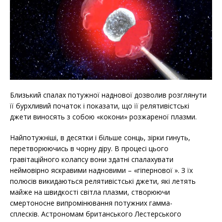
Близький спалах потужної наднової дозволив розглянути
її бурхливий початок і показати, що її релятивістські
джети виносять з собою «кокони» розжареної плазми.
Найпотужніші, в десятки і більше сонць, зірки гинуть,
перетворюючись в чорну діру. В процесі цього
гравітаційного колапсу вони здатні спалахувати
неймовірно яскравими надновими – «гіпернової ». З їх
полюсів викидаються релятивістські джети, які летять
майже на швидкості світла плазми, створюючи
смертоносне випромінювання потужних гамма-
сплесків. Астрономам британського Лестерського