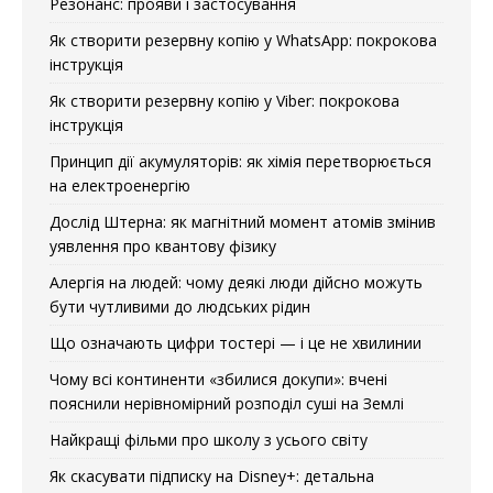
Резонанс: прояви і застосування
Як створити резервну копію у WhatsApp: покрокова
інструкція
Як створити резервну копію у Viber: покрокова
інструкція
Принцип дії акумуляторів: як хімія перетворюється
на електроенергію
Дослід Штерна: як магнітний момент атомів змінив
уявлення про квантову фізику
Алергія на людей: чому деякі люди дійсно можуть
бути чутливими до людських рідин
Що означають цифри тостері — і це не хвилинии
Чому всі континенти «збилися докупи»: вчені
пояснили нерівномірний розподіл суші на Землі
Найкращі фільми про школу з усього світу
Як скасувати підписку на Disney+: детальна