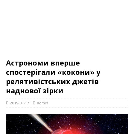
Астрономи вперше
спостерігали «кокони» у
релятивістських джетів
наднової зірки
2019-01-17
admin