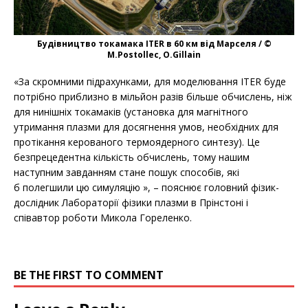
Будівництво токамака ITER в 60 км від Марселя / ©
M.Postollec, O.Gillain
«За скромними підрахунками, для моделювання ITER буде
потрібно приблизно в мільйон разів більше обчислень, ніж
для нинішніх токамаків (установка для магнітного
утримання плазми для досягнення умов, необхідних для
протікання керованого термоядерного синтезу). Це
безпрецедентна кількість обчислень, тому нашим
наступним завданням стане пошук способів, які
б полегшили цю симуляцію », – пояснює головний фізик-
дослідник Лабораторії фізики плазми в Прінстоні і
співавтор роботи Микола Гореленко.
BE THE FIRST TO COMMENT