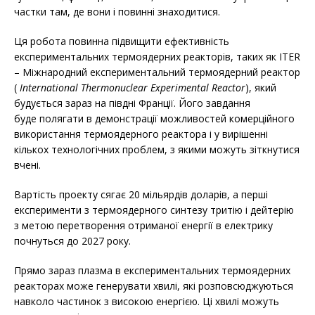
частки там, де вони і повинні знаходитися.
Ця робота повинна підвищити ефективність
експериментальних термоядерних реакторів, таких як ITER
– Міжнародний експериментальний термоядерний реактор
(
International Thermonuclear Experimental Reactor
), який
будується зараз на півдні Франції. Його завдання
буде полягати в демонстрації можливостей комерційного
використання термоядерного реактора і у вирішенні
кількох технологічних проблем, з якими можуть зіткнутися
вчені.
Вартість проекту сягає 20 мільярдів доларів, а перші
експерименти з термоядерного синтезу тритію і дейтерію
з метою перетворення отриманої енергії в електрику
почнуться до 2027 року.
Прямо зараз плазма в експериментальних термоядерних
реакторах може генерувати хвилі, які розповсюджуються
навколо частинок з високою енергією. Ці хвилі можуть