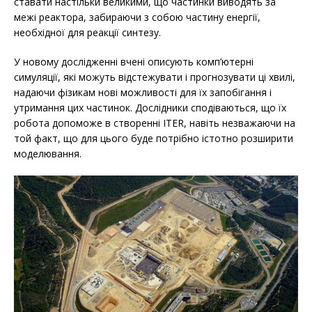
ставати настільки великими, що частинки виводять за
межі реактора, забираючи з собою частину енергії,
необхідної для реакції синтезу.
У новому дослідженні вчені описують комп’ютерні
симуляції, які можуть відстежувати і прогнозувати ці хвилі,
надаючи фізикам нові можливості для їх запобігання і
утримання цих частинок. Дослідники сподіваються, що їх
робота допоможе в створенні ITER, навіть незважаючи на
той факт, що для цього буде потрібно істотно розширити
моделювання.