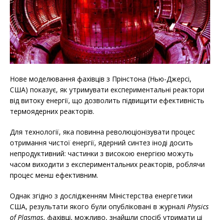
Нове моделювання фахівців з Прінстона (Нью-Джерсі,
США) показує, як утримувати експериментальні реактори
від витоку енергії, що дозволить підвищити ефективність
термоядерних реакторів.
Для технології, яка повинна революціонізувати процес
отримання чистої енергії, ядерний синтез іноді досить
непродуктивний: частинки з високою енергією можуть
часом виходити з експериментальних реакторів, роблячи
процес менш ефективним.
Однак згідно з дослідженням Міністерства енергетики
США, результати якого були опубліковані в журналі
Physics
of Plasmas
, фахівці, можливо, знайшли спосіб утримати ці