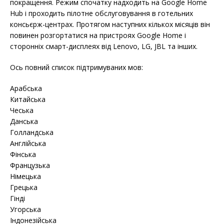
покращення. Режим спочатку надходить на Google Home
Hub і проходить пілотне обслуговування в готельних
консьєрж-центрах. Протягом наступних кількох місяців він
повинен розгортатися на пристроях Google Home і
сторонніх смарт-дисплеях від Lenovo, LG, JBL та інших.
Ось повний список підтримуваних мов:
Арабська
Китайська
Чеська
Данська
Голландська
Англійська
Фінська
Французька
Німецька
Грецька
Гінді
Угорська
Індонезійська