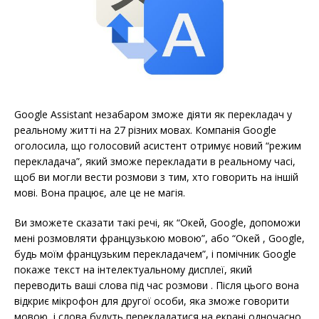
Google Assistant незабаром зможе діяти як перекладач у
реальному житті на 27 різних мовах. Компанія Google
оголосила, що голосовий асистент отримує новий “режим
перекладача”, який зможе перекладати в реальному часі,
щоб ви могли вести розмови з тим, хто говорить на іншій
мові. Вона працює, але це не магія.
Ви зможете сказати такі речі, як “Окей, Google, допоможи
мені розмовляти французькою мовою”, або “Окей , Google,
будь моїм французьким перекладачем”, і помічник Google
покаже текст на інтелектуальному дисплеї, який
переводить ваші слова під час розмови . Після цього вона
відкриє мікрофон для другої особи, яка зможе говорити
мовою, і слова будуть перекладатися на екрані одночасно.