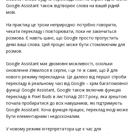
Google Assistant також відтворює слова на вашій рідній
мові.
На практиці це трохи неприродно: потрібно говорити,
чекати перекладу і повторювати, поки не закінчиться
розмова. Є навіть шанс, що Google просто пропустить
деякі ваші слова. Цей процес може бути стомлюючим для
розмов.
Google Assistant має двомовні можливості, оскільки
оновлення з’явилося в серпні, і це те ж саме, що й для
нового режиму перекладача. Це далеко від першої спроби
перекладу в реальному часі від Google – крім багатомовної
функції Google Assistant, Google також включив функцію
перекладу в Pixel Buds в листопаді 2017 року, яка зрештою
почала пробиратися до всіх навушників, які підтримують
Google Assistant. Хоча функція працює, переклад іноді може
бути елементарним і недосконалим.
У новому режимі інтерпретатора ще є час для