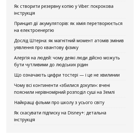
Як створити резервну копію у Viber: покрокова
інструкція
Принцип дії акумуляторів: як хімія перетворюється
на електроенергію
Дослід Штерна: як магнітний момент атомів змінив
уявлення про квантову фізику
Алергія на людей: чому деякі люди дійсно можуть
бути чутливими до людських рідин
Що означають цифри тостері — і це не хвилинии
Чому всі континенти «збилися докупи»: вчені
пояснили нерівномірний розподіл суші на Землі
Найкращі фільми про школу з усього світу
Як скасувати підписку на Disney+: детальна
інструкція