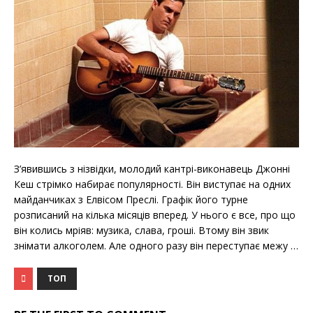
З’явившись з нізвідки, молодий кантрі-виконавець Джонні
Кеш стрімко набирає популярності. Він виступає на одних
майданчиках з Елвісом Преслі. Графік його турне
розписаний на кілька місяців вперед. У нього є все, про що
він колись мріяв: музика, слава, гроші. Втому він звик
знімати алкоголем. Але одного разу він переступає межу …
ТОП