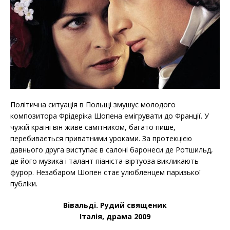
Політична ситуація в Польщі змушує молодого
композитора Фрідеріка Шопена емігрувати до Франції. У
чужій країні він живе самітником, багато пише,
перебивається приватними уроками. За протекцією
давнього друга виступає в салоні баронеси де Ротшильд,
де його музика і талант піаніста-віртуоза викликають
фурор. Незабаром Шопен стає улюбленцем паризької
публіки.
Вівальді. Рудий священик
Італія, драма 2009