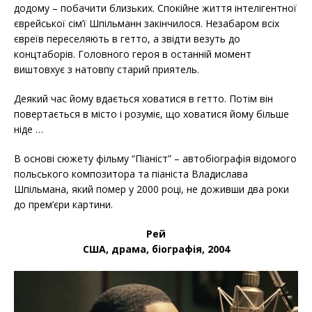
додому – побачити близьких. Спокійне життя інтелігентної
єврейської сім’ї Шпільманн закінчилося. Незабаром всіх
євреїв переселяють в гетто, а звідти везуть до
концтаборів. Головного героя в останній момент
виштовхує з натовпу старий приятель.
Деякий час йому вдається ховатися в гетто. Потім він
повертається в місто і розуміє, що ховатися йому більше
ніде …
В основі сюжету фільму “Піаніст” – автобіографія відомого
польського композитора та піаніста Владислава
Шпільмана, який помер у 2000 році, не доживши два роки
до прем’єри картини.
Рей
США, драма, біографія, 2004