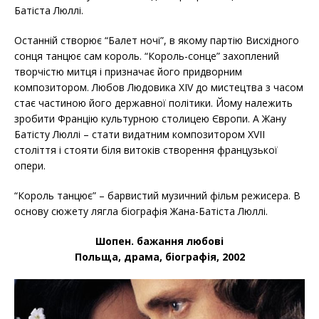
Батіста Люллі.
Останній створює “Балет ночі”, в якому партію Висхідного
сонця танцює сам король. “Король-сонце” захоплений
творчістю митця і призначає його придворним
композитором. Любов Людовика XIV до мистецтва з часом
стає частиною його державної політики. Йому належить
зробити Францію культурною столицею Європи. А Жану
Батісту Люллі – стати видатним композитором XVII
століття і стояти біля витоків створення французької
опери.
“Король танцює” – барвистий музичний фільм режисера. В
основу сюжету лягла біографія Жана-Батіста Люллі.
Шопен. бажання любові
Польща, драма, біографія, 2002