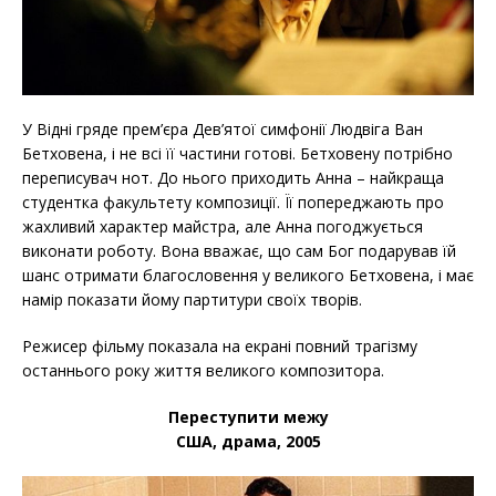
У Відні гряде прем’єра Дев’ятої симфонії Людвіга Ван
Бетховена, і не всі її частини готові. Бетховену потрібно
переписувач нот. До нього приходить Анна – найкраща
студентка факультету композиції. Її попереджають про
жахливий характер майстра, але Анна погоджується
виконати роботу. Вона вважає, що сам Бог подарував їй
шанс отримати благословення у великого Бетховена, і має
намір показати йому партитури своїх творів.
Режисер фільму показала на екрані повний трагізму
останнього року життя великого композитора.
Переступити межу
США, драма, 2005