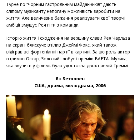
Турне по “чорним гастрольним майданчиків” дають
сліпому музиканту непогану можливість заробити на
життя. Але величезне бажання реалізувати свої творчі
амбіції змушує Рея піти з команди.
Історію життя і сходження на вершину слави Рея Чарльза
на екрані блискуче втілив Джеймі Фокс, який також
відіграв всі фортепіанні партії в картині. За цю роль актор
отримав Оскар, Золотий глобус і премію BAFTA. Музика,
яка звучить у фільмі, була удостоєна двох премій Греммі
Як Бетховен
США, драма, мелодрама, 2006