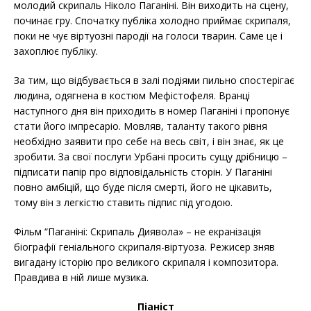
молодий скрипаль Ніколо Паганіні. Він виходить на сцену,
починає гру. Спочатку публіка холодно приймає скрипаля,
поки не чує віртуозні пародії на голоси тварин. Саме це і
захоплює публіку.
За тим, що відбувається в залі подіями пильно спостерігає
людина, одягнена в костюм Мефістофеля. Вранці
наступного дня він приходить в номер Паганіні і пропонує
стати його імпресаріо. Мовляв, таланту такого рівня
необхідно заявити про себе на весь світ, і він знає, як це
зробити. За свої послуги Урбані просить сущу дрібницю –
підписати папір про відповідальність сторін. У Паганіні
повно амбіцій, що буде після смерті, його не цікавить,
тому він з легкістю ставить підпис під угодою.
Фільм “Паганіні: Скрипаль Диявола» – не екранізація
біографії геніального скрипаля-віртуоза. Режисер зняв
вигадану історію про великого скрипаля і композитора.
Правдива в ній лише музика.
Піаніст