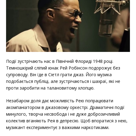
Події зустрічають нас в Північній Флориді 1948 році.
Темношкірий сліпий юнак Рей Робінсон подорожує без
супроводу. Він їде в Сіетл грати джаз. Його музика
подобається публіці, але зустрічаються і шахраї, які не
проти заробити на талановитому хлопцю.
Незабаром доля дає можливість Рею попрацювати
акомпаніатором в джазовому оркестрі. Драматичні події
минулого, творча несвобода і не дуже доброзичливий
колектив вганяють Рея в депресію. Щоб впоратися з нею,
музикант експериментує з важкими наркотиками.