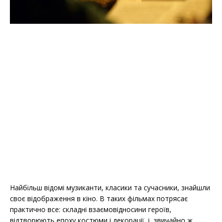
Найбільш відомі музиканти, класики та сучасники, знайшли
своє відображення в кіно. В таких фільмах потрясає
практично все: складні взаємовідносини героїв,
відтворюють епоху костюми і декорації, і, звичайно ж