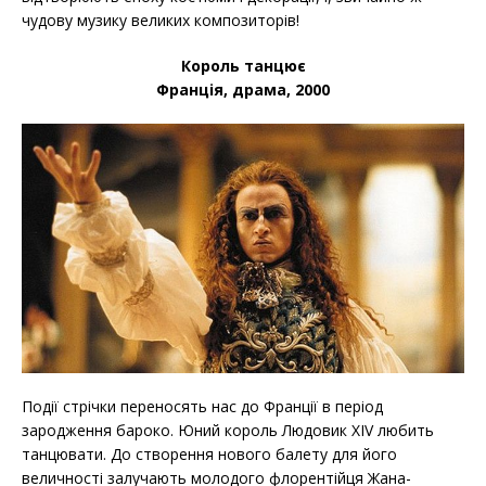
чудову музику великих композиторів!
Король танцює
Франція, драма, 2000
Події стрічки переносять нас до Франції в період
зародження бароко. Юний король Людовик XIV любить
танцювати. До створення нового балету для його
величності залучають молодого флорентійця Жана-