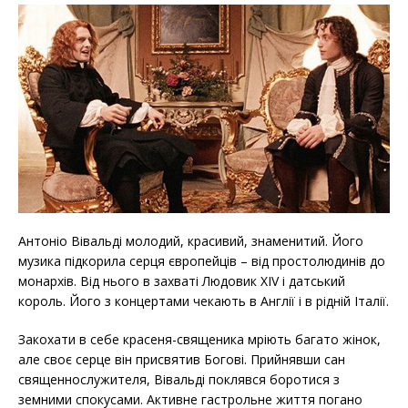
Антоніо Вівальді молодий, красивий, знаменитий. Його
музика підкорила серця європейців – від простолюдинів до
монархів. Від нього в захваті Людовик XIV і датський
король. Його з концертами чекають в Англії і в рідній Італії.
Закохати в себе красеня-священика мріють багато жінок,
але своє серце він присвятив Богові. Прийнявши сан
священнослужителя, Вівальді поклявся боротися з
земними спокусами. Активне гастрольне життя погано