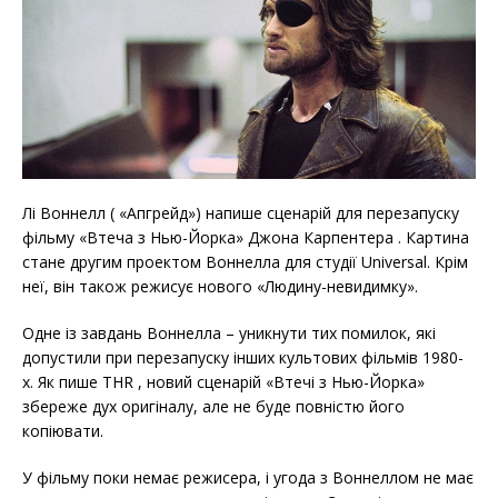
Лі Воннелл ( «Апгрейд») напише сценарій для перезапуску
фільму «Втеча з Нью-Йорка» Джона Карпентера . Картина
стане другим проектом Воннелла для студії Universal. Крім
неї, він також режисує нового «Людину-невидимку».
Одне із завдань Воннелла – уникнути тих помилок, які
допустили при перезапуску інших культових фільмів 1980-
х. Як пише THR , новий сценарій «Втечі з Нью-Йорка»
збереже дух оригіналу, але не буде повністю його
копіювати.
У фільму поки немає режисера, і угода з Воннеллом не має