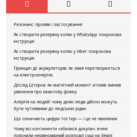
Резонанс: прояви і застосування
Як створити резервну копію у WhatsApp: покрокова
інструкція
Як створити резервну копію у Viber: покрокова
інструкція
Принцип дії акумуляторів: як хімія перетворюється
на електроенергію
Дослід Штерна: як магнітний момент атомів змінив
уявлення про квантову фізику
Алергія на людей: чому деякі люди дійсно можуть
бути чутливими до людських рідин
Що означають цифри тостері — і це не хвилинии
Чому всі континенти «збилися докупи»: вчені
пояснили нерівномірний розподіл суші на Землі