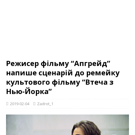
Режисер фільму “Апгрейд”
напише сценарій до ремейку
культового фільму “Втеча з
Нью-Йорка”
2019-02-04
Zadrot_1