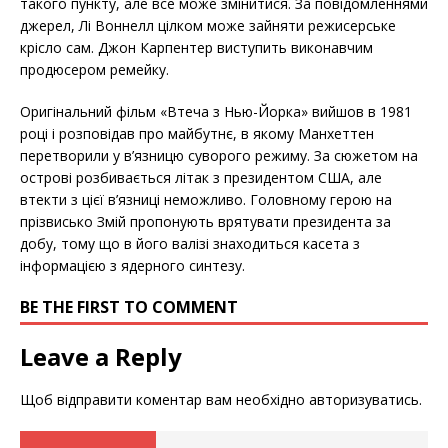
такого пункту, але все може змінитися. За повідомленнями
джерел, Лі Воннелл цілком може зайняти режисерське
крісло сам. Джон Карпентер виступить виконавчим
продюсером ремейку.
Оригінальний фільм «Втеча з Нью-Йорка» вийшов в 1981
році і розповідав про майбутнє, в якому Манхеттен
перетворили у в’язницю суворого режиму. За сюжетом на
острові розбивається літак з президентом США, але
втекти з цієї в’язниці неможливо. Головному герою на
прізвисько Змій пропонують врятувати президента за
добу, тому що в його валізі знаходиться касета з
інформацією з ядерного синтезу.
BE THE FIRST TO COMMENT
Leave a Reply
Щоб відправити коментар вам необхідно
авторизуватись
.