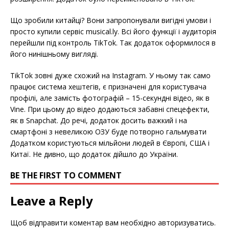
Що зробили китайці? Вони запропонували вигідні умови і
просто купили сервіс musical.ly. Всі його функції і аудиторія
перейшли під контроль TikTok. Так додаток оформилося в
його нинішньому вигляді.
TikTok зовні дуже схожий на Instagram. У ньому так само
працює система хештегів, є призначені для користувача
профілі, але замість фотографій – 15-секундні відео, як в
Vine. При цьому до відео додаються забавні спецефекти,
як в Snapchat. До речі, додаток досить важкий і на
смартфоні з невеликою ОЗУ буде потворно гальмувати
Додатком користуються мільйони людей в Європі, США і
Китаї. Не дивно, що додаток дійшло до України.
BE THE FIRST TO COMMENT
Leave a Reply
Щоб відправити коментар вам необхідно
авторизуватись
.