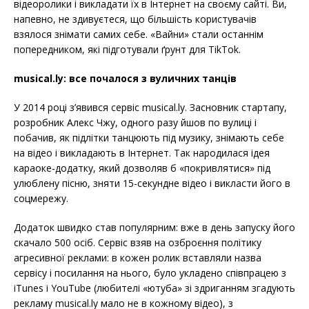
відеоролики і викладати їх в Інтернет на своєму сайті. Ви,
напевно, не здивуєтеся, що більшість користувачів
взялося знімати самих себе. «Вайни» стали останнім
попередником, які підготували ґрунт для TikTok.
musical.ly: все почалося з вуличних танців
У 2014 році з’явився сервіс musical.ly. Засновник стартапу,
розробник Алекс Чжу, одного разу йшов по вулиці і
побачив, як підлітки танцюють під музику, знімають себе
на відео і викладають в Інтернет. Так народилася ідея
караоке-додатку, який дозволяв б «покривлятися» під
улюблену пісню, зняти 15-секундне відео і викласти його в
соцмережу.
Додаток швидко став популярним: вже в день запуску його
скачало 500 осіб. Сервіс взяв на озброєння політику
агресивної реклами: в кожен ролик вставляли назва
сервісу і посилання на нього, було укладено співпрацею з
iTunes і YouTube (любителі «ютуба» зі здриганням згадують
рекламу musical.ly мало не в кожному відео), з