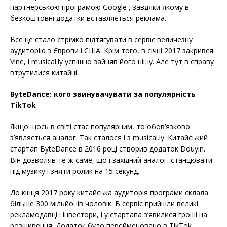
партнерською програмою Google , завдяки якому в
безкоштовні додатки вставляється реклама.
Все це стало стрімко підтягувати в сервіс величезну
аудиторію з Європи і США. Крім того, в січні 2017 закрився
Vine, і musical.ly успішно зайняв його нішу. Але тут в справу
втрутилися китайці.
ByteDance: кого звинувачувати за популярність
TikTok
Якщо щось в світі стає популярним, то обов’язково
з’являється аналог. Так сталося і з musical.ly. Китайський
стартап ByteDance в 2016 році створив додаток Douyin.
Він дозволяв те ж саме, що і західний аналог: станцювати
під музику і зняти ролик на 15 секунд.
До кінця 2017 року китайська аудиторія програми склала
більше 300 мільйонів чоловік. В сервіс прийшли великі
рекламодавці і інвестори, і у стартапа з’явилися гроші на
розширення. Додаток було перейменовано в TikTok.