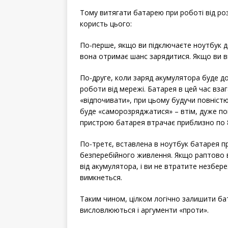
Тому витягати батарею при роботі від ро
користь цього:
По-перше, якщо ви підключаєте ноутбук д
вона отримає шанс зарядитися. Якщо ви в
По-друге, коли заряд акумулятора буде д
роботи від мережі. Батарея в цей час вза
«відпочивати», при цьому будучи повніст
буде «саморозряджатися» – втім, дуже пов
пристрою батарея втрачає приблизно по 8
По-третє, вставлена ​​в ноутбук батарея 
безперебійного живлення. Якщо раптово в
від акумулятора, і ви не втратите незбере
вимкнеться.
Таким чином, цілком логічно залишити бат
висловлюються і аргументи «проти».