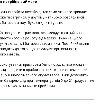
ю потрібно виймати
сивна робота ноутбука, так само як і його тривале
же перегрітися, у другому – глибоко розрядитися.
х батарею з ноутбука слід витягувати:
або працюєте з графікою, рекомендується вийняти
вести його на роботу від мережі. Причина цього
ук «гріється», і батарея разом з ним. Постійний вплив
изводить до того, що в акумуляторі починають
ого ємність.
ористуватися пристроєм (наприклад, кілька місяців),
лід зарядити її приблизно на 50% – це оптимальний
о або літій-полімерного акумулятора, який дозволить
ти батарею слід при температурі від 5 до 21 градуса – не
арядці можуть виникати проблеми.