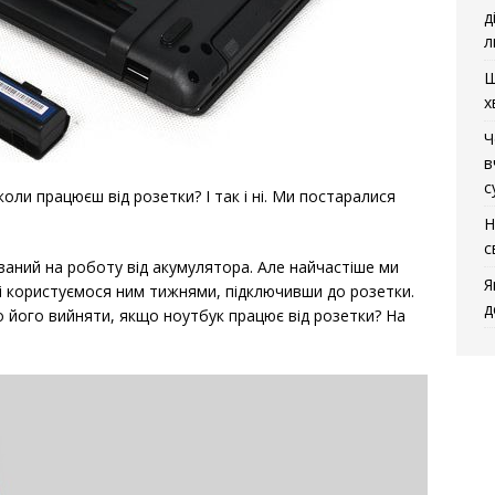
д
л
Щ
х
Ч
в
с
оли працюєш від розетки? І так і ні. Ми постаралися
Н
с
ваний на роботу від акумулятора. Але найчастіше ми
Я
і користуємося ним тижнями, підключивши до розетки.
д
о його вийняти, якщо ноутбук працює від розетки? На