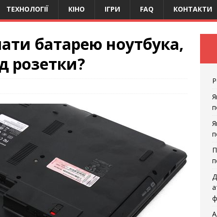
ТЕХНОЛОГІЇ
КІНО
ІГРИ
FAQ
КОНТАКТИ
ати батарею ноутбука,
д розетки?
Р
Я
п
Я
п
П
п
Д
а
ф
А