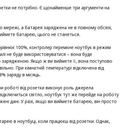
зетки не потрібно. Є щонайменше три аргументи на
о мережі, а батарея заряджена не в повному обсязі,
иймете батарею, цього не станеться.
орівнює 100%, контролер перемкне ноутбук в режим
галі не буде використовуватися – вона буде
ю зарядженою. Якщо ж ви виймете її, вона поступово
ільно. При кімнатній температурі відключена від
% заряду в місяць.
при роботі від розетки виконує роль джерела
ідключиться світло, ноутбук тут же перейде на роботу
жені дані. У разі, якщо ви виймете батарею, він просто
арею в ноутбуці, коли працюєш від розетки. Однак,