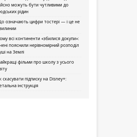
ійсно можуть бути чутливими до
юдських рідин
о означають цифри тостері — і це не
вилинии
ому всі континенти «збилися докупи»:
чені пояснили нерівномірний розподіл
уші на Землі
айкращі фільми про школу з усього
віту
к скасувати підписку на Disney+:
етальна інструкція