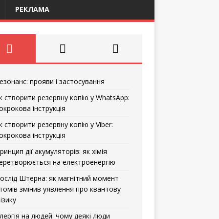
РЕКЛАМА
езонанс: прояви і застосування
к створити резервну копію у WhatsApp:
окрокова інструкція
к створити резервну копію у Viber:
окрокова інструкція
ринцип дії акумуляторів: як хімія
еретворюється на електроенергію
ослід Штерна: як магнітний момент
томів змінив уявлення про квантову
ізику
лергія на людей: чому деякі люди