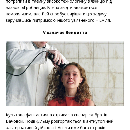
потрапити в таємну високотехнологічну в’язницю під
назвою «Гробниця». Втеча звідти вважається
неможливим, але Рей спробує вирішити цю задачу,
заручившись підтримкою іншого ув’язненого – Еміля.
V означає Вендетта
Культова фантастична стрічка за сценарієм братів
Вачовскі. Події фільму розгортаються в антиутопічній
альтернативній дійсності. Англія вже багато років