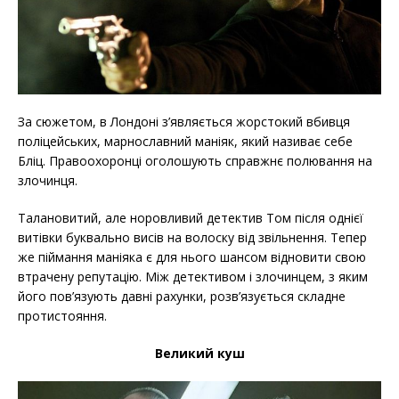
За сюжетом, в Лондоні з’являється жорстокий вбивця
поліцейських, марнославний маніяк, який називає себе
Бліц. Правоохоронці оголошують справжнє полювання на
злочинця.
Талановитий, але норовливий детектив Том після однієї
витівки буквально висів на волоску від звільнення. Тепер
же піймання маніяка є для нього шансом відновити свою
втрачену репутацію. Між детективом і злочинцем, з яким
його пов’язують давні рахунки, розв’язується складне
протистояння.
Великий куш