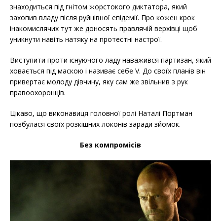
знаходиться під гнітом жорстокого диктатора, який
захопив владу після руйнівної епідемії. Про кожен крок
інакомислячих тут же доносять правлячій верхівці щоб
уникнути навіть натяку на протестні настрої.
Виступити проти існуючого ладу наважився партизан, який
ховається під маскою і називає себе V. До своїх планів він
привертає молоду дівчину, яку сам же звільнив з рук
правоохоронців.
Цікаво, що виконавиця головної ролі Наталі Портман
позбулася своїх розкішних локонів заради зйомок.
Без компромісів