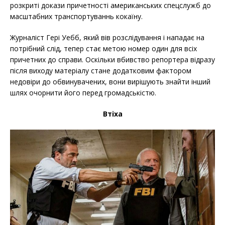
розкриті докази причетності американських спецслужб до
масштабних транспортуваннь кокаїну.
Журналіст Гері Уебб, який вів розслідування і нападає на
потрібний слід, тепер стає метою номер один для всіх
причетних до справи. Оскільки вбивство репортера відразу
після виходу матеріалу стане додатковим фактором
недовіри до обвинувачених, вони вирішують знайти інший
шлях очорнити його перед громадськістю.
Втіха