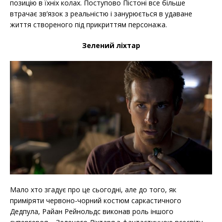
позицію в їхніх колах. Поступово Пістоні все більше
втрачає зв’язок з реальністю і занурюється в удаване
життя створеного під прикриттям персонажа.
Зелений ліхтар
Мало хто згадує про це сьогодні, але до того, як
приміряти червоно-чорний костюм саркастичного
Дедпула, Райан Рейнольдс виконав роль іншого