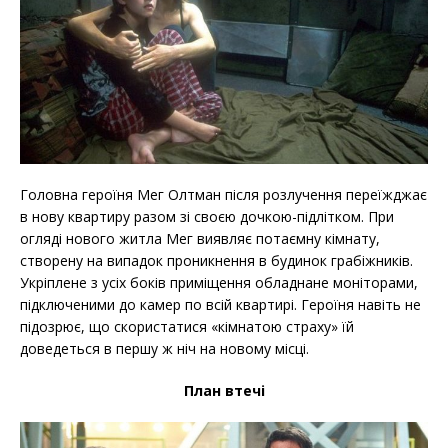
Головна героїня Мег Олтман після розлучення переїжджає
в нову квартиру разом зі своєю дочкою-підлітком. При
огляді нового житла Мег виявляє потаємну кімнату,
створену на випадок проникнення в будинок грабіжників.
Укріплене з усіх боків приміщення обладнане моніторами,
підключеними до камер по всій квартирі. Героїня навіть не
підозрює, що скористатися «кімнатою страху» їй
доведеться в першу ж ніч на новому місці.
План втечі