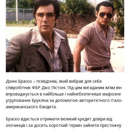
Донні Браско – псевдонім, який вибрав для себе
співробітник ФБР Джо Пістоні. Під цим вигаданим ім’ям він
впроваджується в найбільше і найнебезпечніше мафіозне
угруповання Брукліна за допомогою авторитетного італо-
американського бандита.
Браско вдасться отримати великий кредит довіри від
злочинців і за досить короткий термін зайняти престижну