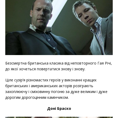
Безсмертна британська класика від неповторного Гая Річі,
до якої хочеться повертатися знову і знову.
Ціле сузір’я різномастих героїв у виконанні кращих
британських і американських акторів розіграють
захоплюючу і сміховинну погоню за дуже великим і дуже
дорогим дорогоцінним камінчиком.
Доні Браско