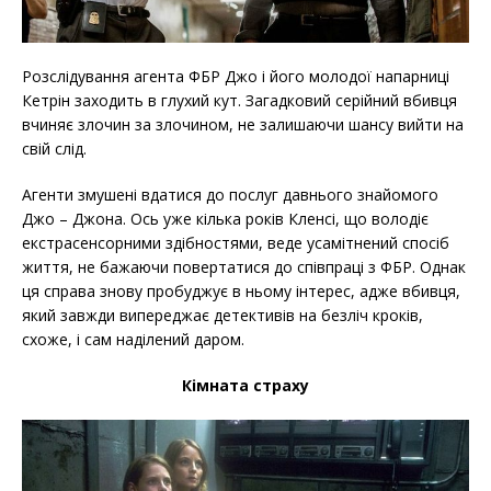
Розслідування агента ФБР Джо і його молодої напарниці
Кетрін заходить в глухий кут. Загадковий серійний вбивця
вчиняє злочин за злочином, не залишаючи шансу вийти на
свій слід.
Агенти змушені вдатися до послуг давнього знайомого
Джо – Джона. Ось уже кілька років Кленсі, що володіє
екстрасенсорними здібностями, веде усамітнений спосіб
життя, не бажаючи повертатися до співпраці з ФБР. Однак
ця справа знову пробуджує в ньому інтерес, адже вбивця,
який завжди випереджає детективів на безліч кроків,
схоже, і сам наділений даром.
Кімната страху