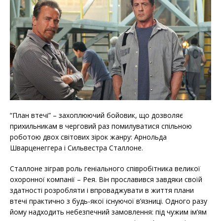
“План втечі” – захоплюючий бойовик, що дозволяє
прихильникам в черговий раз помилуватися спільною
роботою двох світових зірок жанру: Арнольда
Шварценеггера і Сильвестра Сталлоне.
Сталлоне зіграв роль геніального співробітника великої
охоронної компанії – Рея. Він прославився завдяки своїй
здатності розробляти і впроваджувати в життя плани
втечі практично з будь-якої існуючої в’язниці. Одного разу
йому надходить небезпечний замовлення: під чужим ім’ям