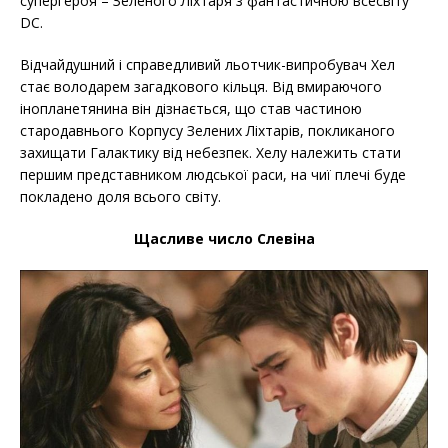
супергероя – Зеленого Ліхтаря з фантастичною всесвіту
DC.
Відчайдушний і справедливий льотчик-випробувач Хел
стає володарем загадкового кільця. Від вмираючого
інопланетянина він дізнається, що став частиною
стародавнього Корпусу Зелених Ліхтарів, покликаного
захищати Галактику від небезпек. Хелу належить стати
першим представником людської раси, на чиї плечі буде
покладено доля всього світу.
Щасливе число Слевіна