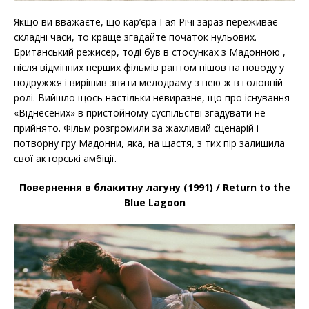
Якщо ви вважаєте, що кар’єра Гая Річі зараз переживає
складні часи, то краще згадайте початок нульових.
Британський режисер, тоді був в стосунках з Мадонною ,
після відмінних перших фільмів раптом пішов на поводу у
подружжя і вирішив зняти мелодраму з нею ж в головній
ролі. Вийшло щось настільки невиразне, що про існування
«Віднесених» в пристойному суспільстві згадувати не
прийнято. Фільм розгромили за жахливий сценарій і
потворну гру Мадонни, яка, на щастя, з тих пір залишила
свої акторські амбіції.
Повернення в блакитну лагуну (1991) / Return to the
Blue Lagoon