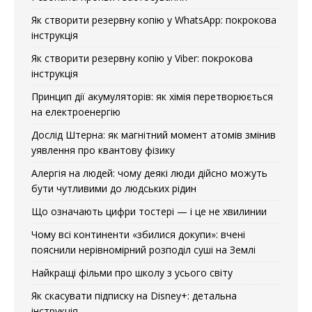
Як створити резервну копію у WhatsApp: покрокова
інструкція
Як створити резервну копію у Viber: покрокова
інструкція
Принцип дії акумуляторів: як хімія перетворюється
на електроенергію
Дослід Штерна: як магнітний момент атомів змінив
уявлення про квантову фізику
Алергія на людей: чому деякі люди дійсно можуть
бути чутливими до людських рідин
Що означають цифри тостері — і це не хвилинии
Чому всі континенти «збилися докупи»: вчені
пояснили нерівномірний розподіл суші на Землі
Найкращі фільми про школу з усього світу
Як скасувати підписку на Disney+: детальна
інструкція