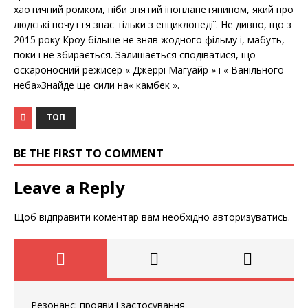
хаотичний ромком, ніби знятий інопланетянином, який про
людські почуття знає тільки з енциклопедії. Не дивно, що з
2015 року Кроу більше не зняв жодного фільму і, мабуть,
поки і не збирається. Залишається сподіватися, що
оскароносний режисер « Джеррі Магуайр » і « Ванільного
неба»Знайде ще сили на« камбек ».
ТОП
BE THE FIRST TO COMMENT
Leave a Reply
Щоб відправити коментар вам необхідно
авторизуватись
.
Резонанс: прояви і застосування