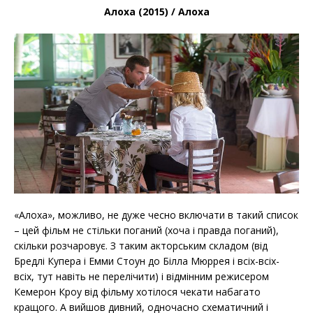
Алоха (2015) / Алоха
«Алоха», можливо, не дуже чесно включати в такий список
– цей фільм не стільки поганий (хоча і правда поганий),
скільки розчаровує. З таким акторським складом (від
Бредлі Купера і Емми Стоун до Білла Мюррея і всіх-всіх-
всіх, тут навіть не перелічити) і відмінним режисером
Кемерон Кроу від фільму хотілося чекати набагато
кращого. А вийшов дивний, одночасно схематичний і