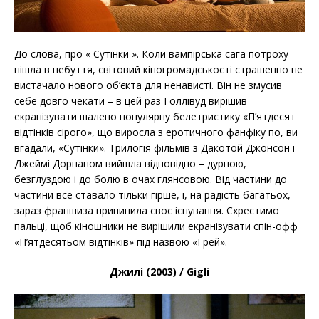
До слова, про « Сутінки ». Коли вампірська сага потроху
пішла в небуття, світовий кіногромадськості страшенно не
вистачало нового об’єкта для ненависті. Він не змусив
себе довго чекати – в цей раз Голлівуд вирішив
екранізувати шалено популярну белетристику «П’ятдесят
відтінків сірого», що виросла з еротичного фанфіку по, ви
вгадали, «Сутінки». Трилогія фільмів з Дакотой Джонсон і
Джеймі Дорнаном вийшла відповідно – дурною,
безглуздою і до болю в очах глянсовою. Від частини до
частини все ставало тільки гірше, і, на радість багатьох,
зараз франшиза припинила своє існування. Схрестимо
пальці, щоб кіношники не вирішили екранізувати спін-офф
«П’ятдесятьом відтінків» під назвою «Грей».
Джилі (2003) / Gigli