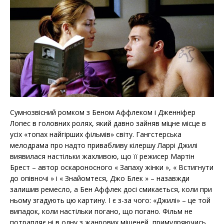
Сумнозвісний ромком з Беном Аффлеком і Дженніфер
Лопес в головних ролях, який давно зайняв міцне місце в
усіх «топах найгірших фільмів» світу. Гангстерська
мелодрама про надто привабливу кілершу Ларрі Джилі
виявилася настільки жахливою, що її режисер Мартін
Брест – автор оскароносного « Запаху жінки », « Встигнути
до опівночі » і « Знайомтеся, Джо Блек » – назавжди
залишив ремесло, а Бен Аффлек досі смикається, коли при
ньому згадують цю картину. І є з-за чого: «Джилі» – це той
випадок, коли настільки погано, що погано. Фільм не
потрапляє ні в одну з жанрових мішеней, примудряючись