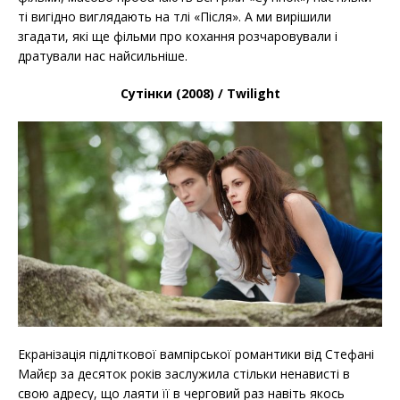
ті вигідно виглядають на тлі «Після». А ми вирішили
згадати, які ще фільми про кохання розчаровували і
дратували нас найсильніше.
Сутінки (2008) / Twilight
Екранізація підліткової вампірської романтики від Стефані
Майєр за десяток років заслужила стільки ненависті в
свою адресу, що лаяти її в черговий раз навіть якось