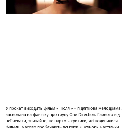
У прокат виходить фільм « Після » – підліткова мелодрама,
заснована на фанфіку про групу One Direction. Гарного від
неї чекати, звичайно, не варто – критики, які подивилися
фільми, масово пробачають всі гріхи «Сутінок», настільки