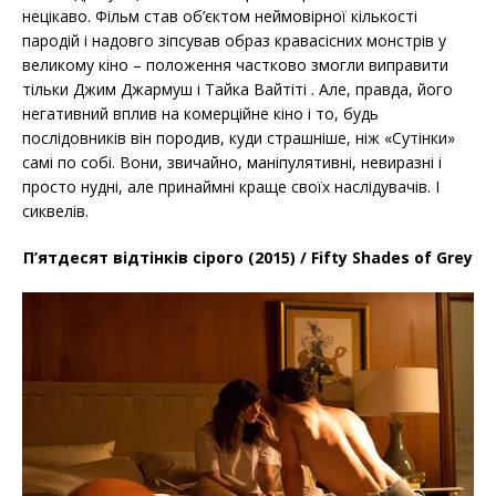
нецікаво. Фільм став об’єктом неймовірної кількості
пародій і надовго зіпсував образ кравасісних монстрів у
великому кіно – положення частково змогли виправити
тільки Джим Джармуш і Тайка Вайтіті . Але, правда, його
негативний вплив на комерційне кіно і то, будь
послідовників він породив, куди страшніше, ніж «Сутінки»
самі по собі. Вони, звичайно, маніпулятивні, невиразні і
просто нудні, але принаймні краще своїх наслідувачів. І
сиквелів.
П’ятдесят відтінків сірого (2015) / Fifty Shades of Grey