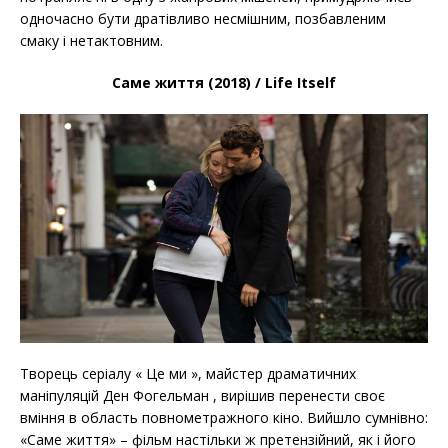
одночасно бути дратівливо несмішним, позбавленим
смаку і нетактовним.
Саме життя (2018) / Life Itself
Творець серіалу « Це ми », майстер драматичних
маніпуляцій Ден Фогельман , вирішив перенести своє
вміння в область повнометражного кіно. Вийшло сумнівно:
«Саме життя» – фільм настільки ж претензійний, як і його