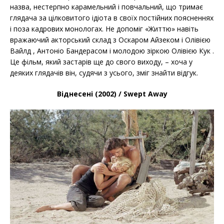
назва, нестерпно карамельний і повчальний, що тримає
глядача за цілковитого ідіота в своїх постійних поясненнях
і поза кадрових монологах. Не допоміг «Життю» навіть
вражаючий акторський склад з Оскаром Айзеком і Олівією
Вайлд , Антоніо Бандерасом і молодою зіркою Олівією Кук .
Це фільм, який застарів ще до свого виходу, – хоча у
деяких глядачів він, судячи з усього, зміг знайти відгук.
Віднесені (2002) / Swept Away