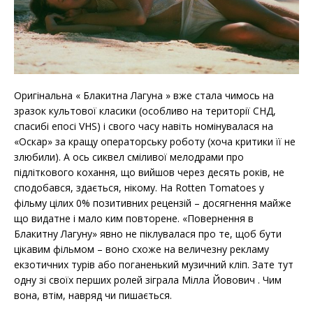
Оригінальна « Блакитна Лагуна » вже стала чимось на
зразок культової класики (особливо на території СНД,
спасибі епосі VHS) і свого часу навіть номінувалася на
«Оскар» за кращу операторську роботу (хоча критики її не
злюбили). А ось сиквел сміливої мелодрами про
підліткового кохання, що вийшов через десять років, не
сподобався, здається, нікому. На Rotten Tomatoes у
фільму цілих 0% позитивних рецензій – досягнення майже
що видатне і мало ким повторене. «Повернення в
Блакитну Лагуну» явно не піклувалася про те, щоб бути
цікавим фільмом – воно схоже на величезну рекламу
екзотичних турів або поганенький музичний кліп. Зате тут
одну зі своїх перших ролей зіграла Мілла Йовович . Чим
вона, втім, навряд чи пишається.