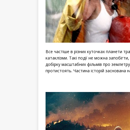
Все частіше в різних куточках планети тр
катаклізми. Такі події не можна запобігт
добірку масштабних фільмів про землетруси
протистоять. Частина історій заснована н