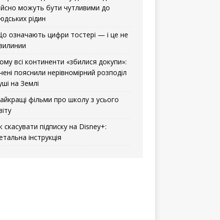
ійсно можуть бути чутливими до
юдських рідин
о означають цифри тостері — і це не
вилинии
ому всі континенти «збилися докупи»:
чені пояснили нерівномірний розподіл
уші на Землі
айкращі фільми про школу з усього
віту
к скасувати підписку на Disney+:
етальна інструкція