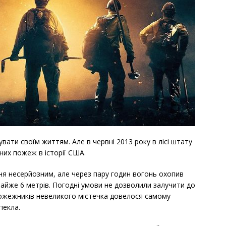
ати своїм життям. Але в червні 2013 року в лісі штату
них пожеж в історії США.
я несерйозним, але через пару годин вогонь охопив
 майже 6 метрів. Погодні умови не дозволили залучити до
 пожежників невеликого містечка довелося самому
пекла.