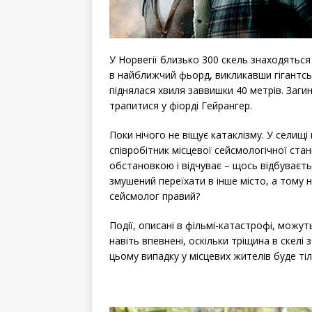
У Норвегії близько 300 скель знаходяться
в найближчий фьорд, викликавши гігантськ
піднялася хвиля заввишки 40 метрів. Заги
трапитися у фіорді Гейрангер.
Поки нічого не віщує катаклізму. У селищі
співробітник місцевої сейсмологічної стан
обстановкою і відчуває – щось відбуваєтьс
змушений переїхати в інше місто, а тому 
сейсмолог правий?
Події, описані в фільмі-катастрофі, можут
навіть впевнені, оскільки тріщина в скелі 
цьому випадку у місцевих жителів буде тіл