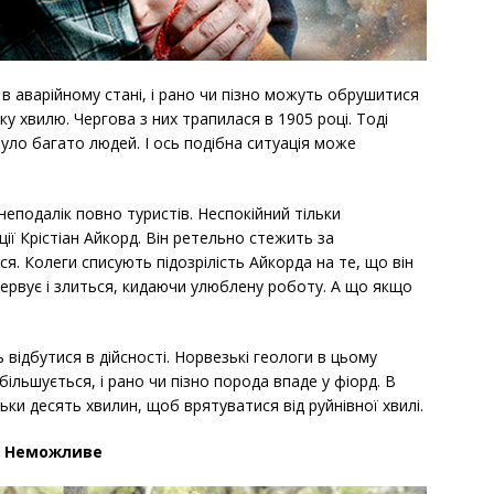
 в аварійному стані, і рано чи пізно можуть обрушитися
у хвилю. Чергова з них трапилася в 1905 році. Тоді
нуло багато людей. І ось подібна ситуація може
 неподалік повно туристів. Неспокійний тільки
ції Крістіан Айкорд. Він ретельно стежить за
я. Колеги списують підозрілість Айкорда на те, що він
нервує і злиться, кидаючи улюблену роботу. А що якщо
ь відбутися в дійсності. Норвезькі геологи в цьому
збільшується, і рано чи пізно порода впаде у фіорд. В
ьки десять хвилин, щоб врятуватися від руйнівної хвилі.
Неможливе