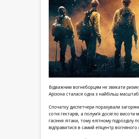
Відважним вогнеборцям не звикати ризикув
Арізона сталася одна з найбільш масштаб
Спочатку диспетчери порахували загорянн
сотні гектарів, а полум’я досягло висоти
гасіння літаки, тому елітному підрозділу
відправитися в самий епіцентр вогняного 