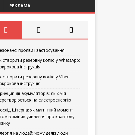
РЕКЛАМА
езонанс: прояви і застосування
к створити резервну копію у WhatsApp:
окрокова інструкція
к створити резервну копію у Viber:
окрокова інструкція
ринцип дії акумуляторів: як хімія
еретворюється на електроенергію
ослід Штерна: як магнітний момент
томів змінив уявлення про квантову
ізику
лергія на людей: чому деякі люди