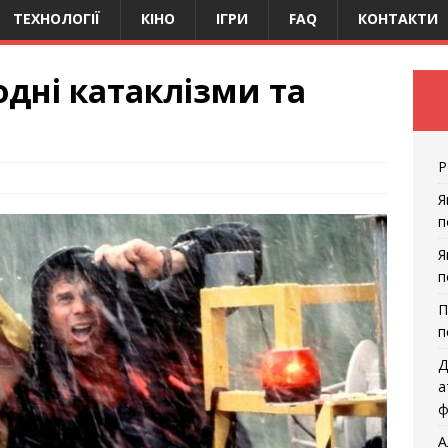
ТЕХНОЛОГІЇ
КІНО
ІГРИ
FAQ
КОНТАКТИ
дні катаклізми та
Р
Я
п
Я
п
П
п
Д
а
ф
А