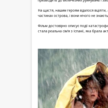
призводить до величезних руйнувань і за
На щастя, нашим героям вдалося вціліти, а
частинах острова, і вони нічого не знают
Фільм достовірно описує події катастрофи
стала реальна сім’я з Іспанії, яка брала а