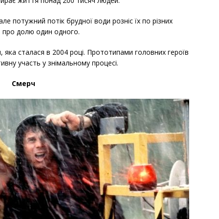
бирає життя понад 200 тисяч людей.
ле потужний потік брудної води розніс їх по різних
ь про долю один одного.
, яка сталася в 2004 році. Прототипами головних героїв
ктивну участь у знімальному процесі.
Смерч