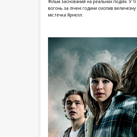
Фільм заснований на реальних подіях. У ті
вогонь за лічені години охопив величезну
містечка Ярнелл.