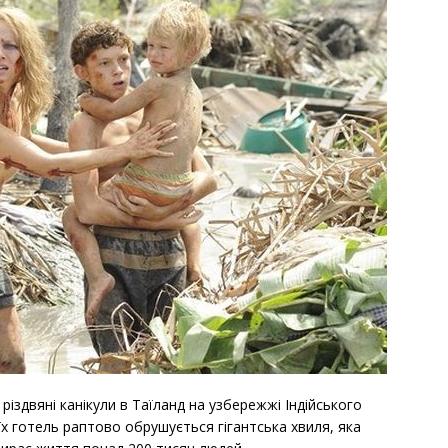
різдвяні канікули в Таїланд на узбережжі Індійського
 їх готель раптово обрушується гігантська хвиля, яка