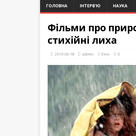
ГОЛОВНА
ІНТЕРВ’Ю
НАУКА
Фільми про приро
стихійні лиха
2019-06-18
admin
Кіно
0