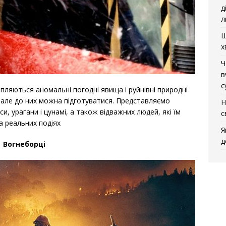
д
л
Щ
х
Ч
в
с
апляються аномальні погодні явища і руйнівні природні
и, але до них можна підготуватися. Представляємо
Н
, урагани і цунамі, а також відважних людей, які їм
с
а реальних подіях
Я
д
Вогнеборці