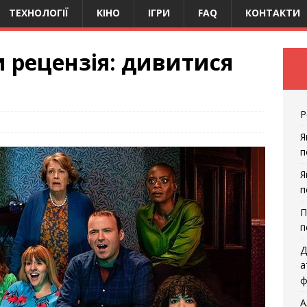
ТЕХНОЛОГІЇ
КІНО
ІГРИ
FAQ
КОНТАКТИ
и рецензія: дивитися
Р
Я
п
Я
п
П
п
Д
а
ф
А