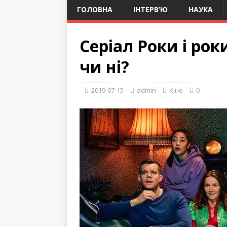
ГОЛОВНА
ІНТЕРВ’Ю
НАУКА
Серіал Роки і рок
чи ні?
2019-07-15
admin
Кіно
0