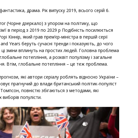
фантастика, драма. Рік випуску 2019, всього серій 6.
irror (Чорне дзеркало) з упором на політику, що
ім’ї в період з 2019 по 2029 р Подібність посилюється
рі Кіннір, який грав прем’єр-міністра в першій серії
 and Years беруть сучасні тренди і показують, до чого
к ці зміни вплинуть на простих людей. Головна проблема
 глобальне потепління, а розквіт популізму і загальне
ня. Втім, глобальне потепління – це теж проблема.
 прогнози, які автори серіалу роблять відносно України –
товує прагнучий до влади британський політик-популіст
а Томпсон, повністю збігаються з методами, які
 виборів популісти.