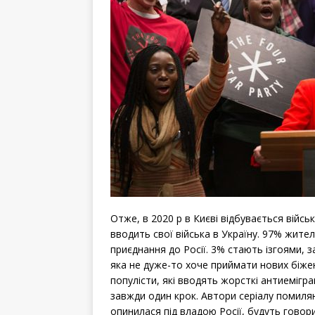
Отже, в 2020 р в Києві відбувається війс
вводить свої війська в Україну. 97% жите
приєднання до Росії. 3% стають ізгоями, 
яка не дуже-то хоче приймати нових біжен
популісти, які вводять жорсткі антиемігран
завжди один крок. Автори серіалу помиляю
опинилася під владою Росії, будуть говори