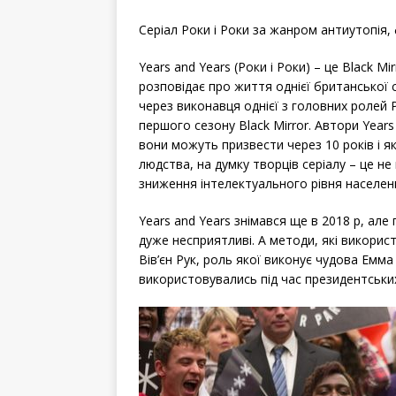
Серіал Роки і Роки за жанром антиутопія, 
Years and Years (Роки і Роки) – це Black M
розповідає про життя однієї британської с
через виконавця однієї з головних ролей Ро
першого сезону Black Mirror. Автори Years
вони можуть призвести через 10 років і я
людства, на думку творців серіалу – це не
зниження інтелектуального рівня населен
Years and Years знімався ще в 2018 р, але
дуже несприятливі. А методи, які викорис
Вів’єн Рук, роль якої виконує чудова Емм
використовувались під час президентських