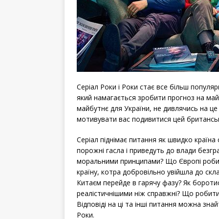
Серіал Роки і Роки стає все більш популя
який намагається зробити прогноз на ма
майбутнє для України, не дивлячись на це 
мотивувати вас подивитися цей британськ
Серіал піднімає питання як швидко країна
порожні гасла і приведуть до влади безг
моральними принципами? Що Європі робити
країну, котра добровільно увійшла до скл
Китаєм перейде в гарячу фазу? Як борот
реалістичнішими ніж справжні? Що робит
Відповіді на ці та інші питання можна знай
Роки.