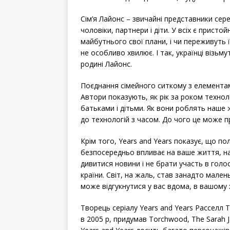
Сім’я Лайонс – звичайні представники серед
чоловіки, партнери і діти. У всіх є присто
майбутнього свої плани, і чи переживуть 
не особливо хвилює. І так, українці візьм
родині Лайонс.
Поєднання сімейного ситкому з елементами
Автори показують, як рік за роком техноло
батьками і дітьми. Як вони роблять наше 
до технологій з часом. До чого це може п
Крім того, Years and Years показує, що по
безпосередньо впливає на ваше життя, нав
дивитися новини і не брати участь в голо
країни. Світ, на жаль, став занадто малень
може відгукнутися у вас вдома, в вашому хл
Творець серіалу Years and Years Расселл 
в 2005 р, придумав Torchwood, The Sarah Jan