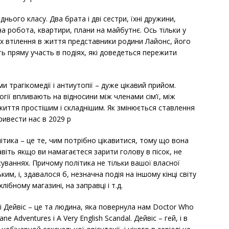
нього класу. Два брата і дві сестри, їхні дружини,
йна робота, квартири, плани на майбутнє. Ось тільки у
їх втілення в життя представники родини Лайонс, його
уть пряму участь в подіях, які доведеться пережити
 трагікомедії і антиутопії – дуже цікавий прийом.
гії впливають на відносини між членами сім’ї, між
життя простішим і складнішим. Як змінюється ставлення
ривести нас в 2029 р
літика – це те, чим потрібно цікавитися, тому що вона
іть якщо ви намагаєтеся зарити голову в пісок, не
суваннях. Причому політика не тільки вашої власної
ким, і, здавалося б, незначна подія на іншому кінці світу
ібному магазині, на заправці і т.д.
Ті Дейвіс – це та людина, яка повернула нам Doctor Who
e Adventures і A Very English Scandal. Дейвіс – гей, і в