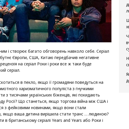
д
л
Щ
х
Ч
в
с
рним і створює багато обговорень навколо себе. Серіал
йбутнє Європи, США, Китаю передбачив негативне
Н
рецензія на серіал Роки і роки все ж таки буде
с
ий серіал.
Я
д
 скотиться в пекло, якщо її громадяни поведуться на
рамотного харизматичного популіста з гнучкими
 з тисячами українських біженців, які покидають
аду Росії? Що станеться, якщо торгова війна між США і
ися з фейковими новинами, якщо вони стали
и, якщо ваша дитина вирішила стати транс … людиною?
ти в британському серіалі Years and Years або Роки і