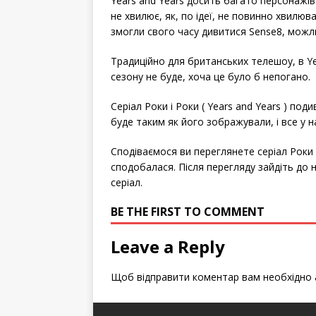
Years and Years досить багато персонажів н
не хвилює, як, по ідеї, не повинно хвилюва
змогли свого часу дивитися Sense8, можли
Традиційно для британських телешоу, в Yea
сезону не буде, хоча це було б непогано.
Серіал Роки і Роки ( Years and Years ) под
буде таким як його зображували, і все у н
Сподіваємося ви переглянете серіал Роки 
сподобалася. Після перегляду зайдіть до н
серіал.
BE THE FIRST TO COMMENT
Leave a Reply
Щоб відправити коментар вам необхідно