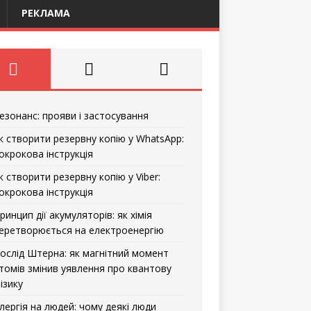
РЕКЛАМА
езонанс: прояви і застосування
к створити резервну копію у WhatsApp:
окрокова інструкція
к створити резервну копію у Viber:
окрокова інструкція
ринцип дії акумуляторів: як хімія
еретворюється на електроенергію
ослід Штерна: як магнітний момент
томів змінив уявлення про квантову
ізику
лергія на людей: чому деякі люди