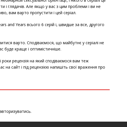
ебінарной сексуальної орієнтації, і нікого в серіалі це
ти і глядачів. Але якщо у вас з цим проблеми і ви не
во, вам варто пропустити і цей серіал.
rs and Years всього 6 серій і, швидше за все, другого
ивитися варто. Сподіваємося, що майбутнє у серіалі не
ас буде краще і оптимістичніше.
і роки рецензія на який сподіваємося вам теж
ас на сайт і під рецензією напишіть свої враження про
авторизуватись
.