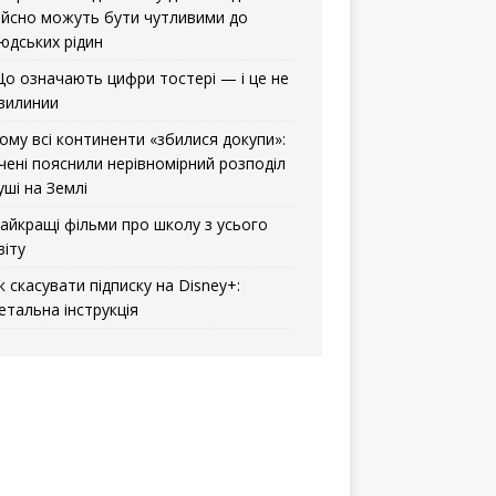
ійсно можуть бути чутливими до
юдських рідин
о означають цифри тостері — і це не
вилинии
ому всі континенти «збилися докупи»:
чені пояснили нерівномірний розподіл
уші на Землі
айкращі фільми про школу з усього
віту
к скасувати підписку на Disney+:
етальна інструкція