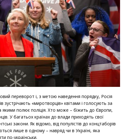
ьковий переворот і, з метою наведення порядку, Росія
лів зустрічають «миротворців» квітами і голосують за
за якими полює поліція. Хто може – біжить до Європи,
ців. У багатьох країнах до влади приходять свої
тські закони. Як відомо, від популістів до концтаборів
ться лише в одному – навряд чи в Україні, яка
ти по-українськи.