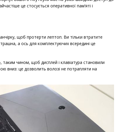
Найчастіше це стосується оперативної пам’яті і
 ганчірку, щоб протерти лептоп. Ви тільки втратите
 страшна, а ось для комплектуючих всередині це
, таким чином, щоб дисплей і клавіатура становили
рою вниз: це дозволить волозі не потрапляти на