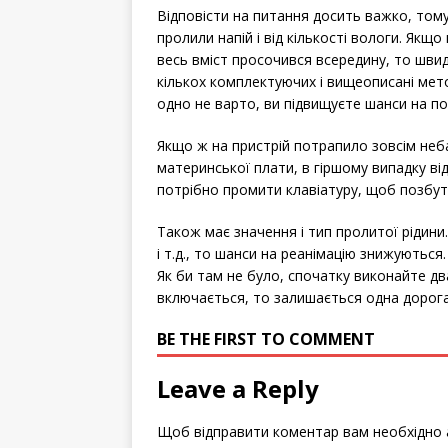
Відповісти на питання досить важко, тому
пролили напій і від кількості вологи. Якщо
весь вміст просочився всередину, то швид
кількох комплектуючих і вищеописані мет
одно не варто, ви підвищуєте шанси на п
Якщо ж на пристрій потрапило зовсім неба
материнської плати, в гіршому випадку ві
потрібно промити клавіатуру, щоб позбути
Також має значення і тип пролитої рідини. 
і т.д., то шанси на реанімацію знижуютьс
Як би там не було, спочатку виконайте дв
включається, то залишається одна дорога
BE THE FIRST TO COMMENT
Leave a Reply
Щоб відправити коментар вам необхідно