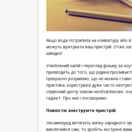
Якщо вода потрапила на клавіатуру або в 
можуть врятувати ваш пристрій. Отже зал
швидко!
Улюблений напій і перегляд фільму за ноу
призводить до того, що рідина проливаєть
прекрасно розуміємо, що не можна ставити
практика, користувачі дуже часто нехтую
сервісний центр зовсім необов’язково. Іс
гаджет. Про них і поговоримо.
Повністю знеструмте пристрій
Насамперед витягніть вилку зарядного пр
виключився сам, то зробіть екстрене вими