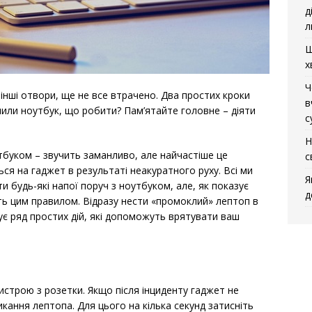
д
л
Щ
х
Ч
інші отвори, ще не все втрачено. Два простих кроки
в
или ноутбук, що робити? Пам’ятайте головне – діяти
с
Н
тбуком – звучить заманливо, але найчастіше це
с
ся на гаджет в результаті неакуратного руху. Всі ми
Я
 будь-які напої поруч з ноутбуком, але, як показує
д
ть цим правилом. Відразу нести «промоклий» лептоп в
нує ряд простих дій, які допоможуть врятувати ваш
истрою з розетки. Якщо після інциденту гаджет не
кання лептопа. Для цього на кілька секунд затисніть