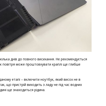
кілька днів до повного висихання. Не рекомендується
ік повітря може проштовхувати краплі ще глибше
аному етапі – включити ноутбук, який висох не в
ак, що пристрій виходить з ладу не під час водних
дині ще знаходиться рідина.