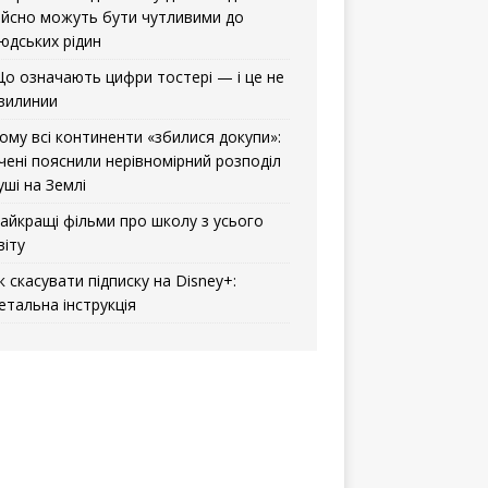
ійсно можуть бути чутливими до
юдських рідин
о означають цифри тостері — і це не
вилинии
ому всі континенти «збилися докупи»:
чені пояснили нерівномірний розподіл
уші на Землі
айкращі фільми про школу з усього
віту
к скасувати підписку на Disney+:
етальна інструкція