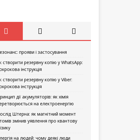
езонанс: прояви і застосування
к створити резервну копію у WhatsApp:
окрокова інструкція
к створити резервну копію у Viber:
окрокова інструкція
ринцип дії акумуляторів: як хімія
еретворюється на електроенергію
ослід Штерна: як магнітний момент
томів змінив уявлення про квантову
ізику
лергія на людей: чому деякі люди