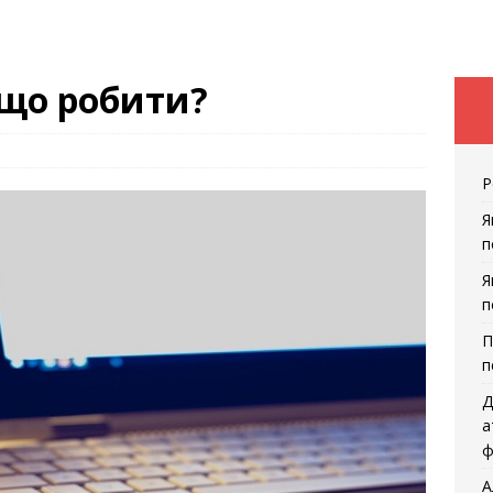
 що робити?
Р
Я
п
Я
п
П
п
Д
а
ф
А