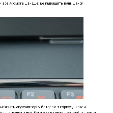
и все якомога швидше: це підвищить ваші шанси
 витягніть акумуляторну батарею з корпусу. Також
о корпус вашого ноутбука має на увазі швидкий доступ до