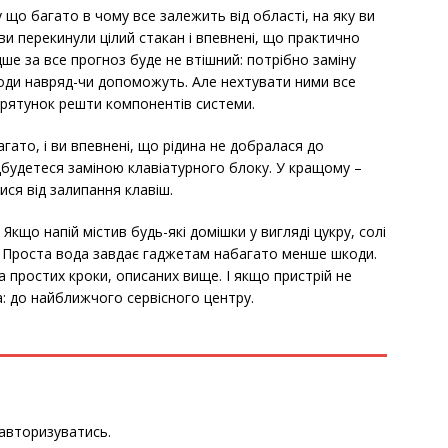
 що багато в чому все залежить від області, на яку ви
 ви перекинули цілий стакан і впевнені, що практично
ше за все прогноз буде не втішний: потрібно заміну
оди навряд-чи допоможуть. Але нехтувати ними все
орятунок решти компонентів системи.
гато, і ви впевнені, що рідина не добралася до
дбудетеся заміною клавіатурного блоку. У кращому –
ся від залипання клавіш.
Якщо напій містив будь-які домішки у вигляді цукру, солі
я. Проста вода завдає гаджетам набагато менше шкоди.
а простих кроки, описаних вище. І якщо пристрій не
: до найближчого сервісного центру.
авторизуватись
.