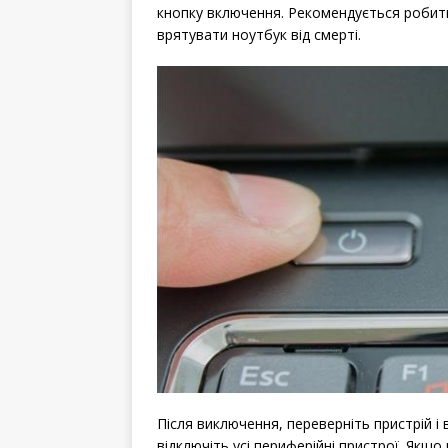
кнопку включення. Рекомендується робит
врятувати ноутбук від смерті.
Після виключення, переверніть пристрій і
відключіть усі периферійні пристрої. Якщ