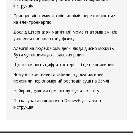
інструкція
Принцип дії акумуляторів: як хімія перетворюється
на електроенергію
Дослід Штерна: як магнітний момент атомів змінив
уявлення про квантову фізику
Алергія на людей: чому деякі люди дійсно можуть
бути чутливими до людських рідин
Що означають цифри тостері — і це не хвилинии
Чому всі континенти «збилися докупи»: вчені
пояснили нерівномірний розподіл суші на Землі
Найкращі фільми про школу з усього світу
Як скасувати підписку на Disney+: детальна
інструкція