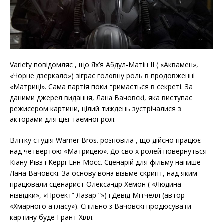
Variety повідомляє , що Ях’я Абдул-Матін II ( «Аквамен»,
«Чорне дзеркало») зіграє головну роль в продовженні
«Матриці». Сама партія поки тримається в секреті. За
даними джерел видання, Лана Вачовскі, яка виступає
режисером картини, цілий тиждень зустрічалися з
акторами для цієї таємної ролі.
Влітку студія Warner Bros. розповіла , що дійсно працює
над четвертою «Матрицею». До своїх ролей повернуться
Кіану Рівз і Керрі-Енн Мосс. Сценарій для фільму напише
Лана Вачовскі. За основу вона візьме скрипт, над яким
працювали сценарист Олександр Хемон ( «Людина
нізвідки», «Проект” Лазар “») і Девід Мітчелл (автор
«Хмарного атласу»). Спільно з Вачовскі продюсувати
картину буде Грант Хілл.