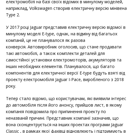
електромобілі на базі своїх відомих в минулому моделей,
наприклад, Volkswagen створив електричну версію мінівена
Type 2.
У 2017 році Jaguar представив електричну версію відомої в
минулому моделі E-type, однак, на відміну від багатьох
компаній, це не планувалося як разова
конверсія. Автовиробник оголосив, що стане продавати
такі автомобілі, а також комплекти деталей для
самостійної установки електромоторів, акумуляторів та
інших необхідних елементів. Планувалося, що багато
компонентів для електричної версії E-type будуть взяті від
проекту електромобіля Jaguar I-Pace, виробленого з 2018
року.
Тепер стало відомо, що користувачам, які виявили інтерес
до автомобіля після його анонсу, прийшов лист, в якому
компанія повідомила про припинення проекту по
неназваній причині. Представник компанії зазначив, що
вона сконцентрується на інших проектах програми Jaguar
Classic , в рамках якої фахівці відновлюють і підтримують в