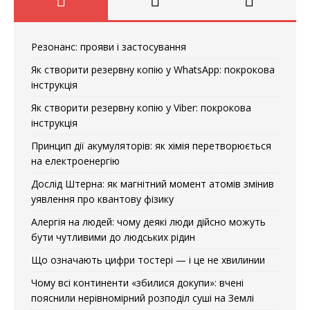
Резонанс: прояви і застосування
Як створити резервну копію у WhatsApp: покрокова
інструкція
Як створити резервну копію у Viber: покрокова
інструкція
Принцип дії акумуляторів: як хімія перетворюється
на електроенергію
Дослід Штерна: як магнітний момент атомів змінив
уявлення про квантову фізику
Алергія на людей: чому деякі люди дійсно можуть
бути чутливими до людських рідин
Що означають цифри тостері — і це не хвилинии
Чому всі континенти «збилися докупи»: вчені
пояснили нерівномірний розподіл суші на Землі