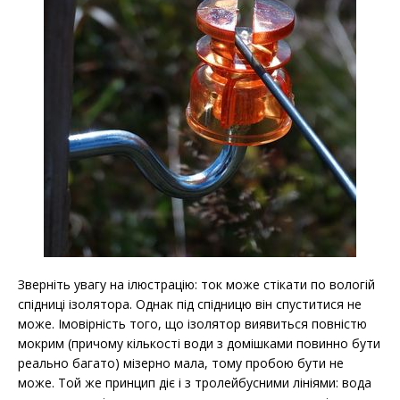
Зверніть увагу на ілюстрацію: ток може стікати по вологій
спідниці ізолятора. Однак під спідницю він спуститися не
може. Імовірність того, що ізолятор виявиться повністю
мокрим (причому кількості води з домішками повинно бути
реально багато) мізерно мала, тому пробою бути не
може. Той же принцип діє і з тролейбусними лініями: вода