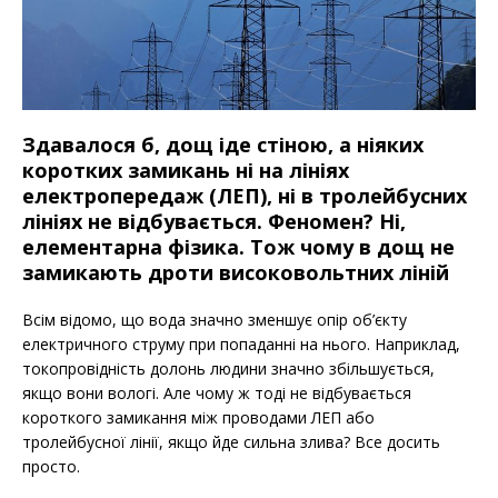
Здавалося б, дощ іде стіною, а ніяких
коротких замикань ні на лініях
електропередаж (ЛЕП), ні в тролейбусних
лініях не відбувається. Феномен? Ні,
елементарна фізика. Тож чому в дощ не
замикають дроти високовольтних ліній
Всім відомо, що вода значно зменшує опір об’єкту
електричного струму при попаданні на нього. Наприклад,
токопровідність долонь людини значно збільшується,
якщо вони вологі. Але чому ж тоді не відбувається
короткого замикання між проводами ЛЕП або
тролейбусної лінії, якщо йде сильна злива? Все досить
просто.