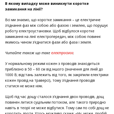
В якому випадку може виникнути коротке
замикання на лінії?
Всі ми знаємо, що коротке замикання – це електричне
з’єднання фаз між собою або фазою і землею, що порушує
роботу електроустановки. Щоб відбулося коротке
замикання на лінії електропередач, між собою повинні
якимось чином з’єднатися фази або фаза і земля.
Читайте також що таке
електросмог
.
У нормальному режимі кожен з проводів знаходиться
приблизно в 50 – 60 см від іншого (значення для ліній до
1000 В; відстань залежить від того, як закріпили електрики
кожен провід на траверсі), тому з’єднання проводів
статися не може ніяк.
Щоб під час дощу сталося з’єднання двох проводів, дощ
повинен литися суцільним потоком, але такого природно
навіть в теорії не може відбутися. Тому сам по собі дощ не
коротить дроти. Хтось можливо скаже: «Ну, може, пробій