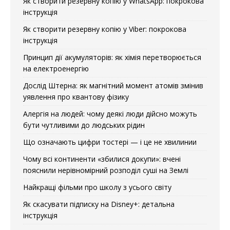
Як створити резервну копію у WhatsApp: покрокова
інструкція
Як створити резервну копію у Viber: покрокова
інструкція
Принцип дії акумуляторів: як хімія перетворюється
на електроенергію
Дослід Штерна: як магнітний момент атомів змінив
уявлення про квантову фізику
Алергія на людей: чому деякі люди дійсно можуть
бути чутливими до людських рідин
Що означають цифри тостері — і це не хвилинии
Чому всі континенти «збилися докупи»: вчені
пояснили нерівномірний розподіл суші на Землі
Найкращі фільми про школу з усього світу
Як скасувати підписку на Disney+: детальна
інструкція