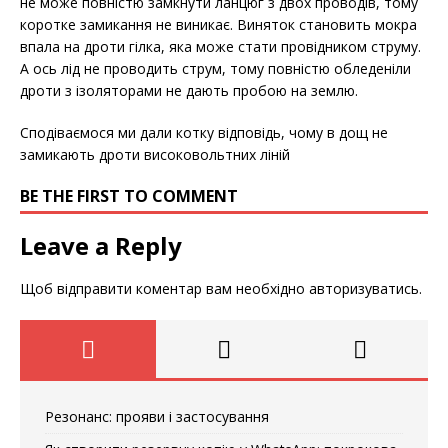
не може повністю замкнути ланцюг з двох проводів, тому
коротке замикання не виникає. Виняток становить мокра
впала на дроти гілка, яка може стати провідником струму.
А ось лід не проводить струм, тому повністю обледеніли
дроти з ізоляторами не дають пробою на землю.
Сподіваємося ми дали котку відповідь, чому в дощ не
замикають дроти високовольтних ліній
BE THE FIRST TO COMMENT
Leave a Reply
Щоб відправити коментар вам необхідно
авторизуватись
.
Резонанс: прояви і застосування