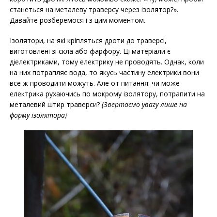
станеться на металеву траверсу через ізолятор?».
Давайте розберемося і з цим моментом.
Ізолятори, на які кріпляться дроти до траверсі,
виготовлені зі скла або фарфору. Ці матеріали є
діелектриками, тому електрику не проводять. Однак, коли
на них потрапляє вода, то якусь частину електрики вони
все ж проводити можуть. Але от питання: чи може
електрика рухаючись по мокрому ізолятору, потрапити на
металевий штир траверси?
(Звертаємо увагу лише на
форму ізолятора)