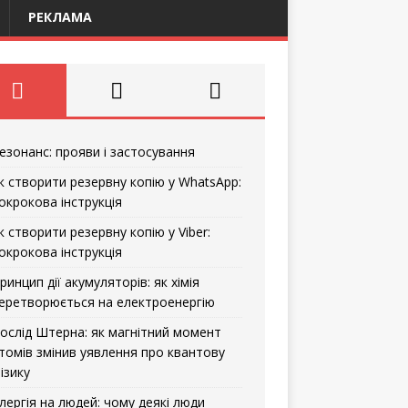
РЕКЛАМА
езонанс: прояви і застосування
к створити резервну копію у WhatsApp:
окрокова інструкція
к створити резервну копію у Viber:
окрокова інструкція
ринцип дії акумуляторів: як хімія
еретворюється на електроенергію
ослід Штерна: як магнітний момент
томів змінив уявлення про квантову
ізику
лергія на людей: чому деякі люди