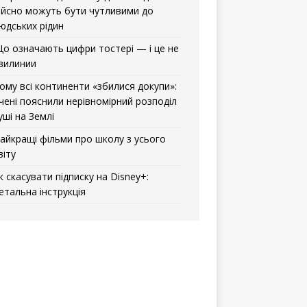
ійсно можуть бути чутливими до
юдських рідин
о означають цифри тостері — і це не
вилинии
ому всі континенти «збилися докупи»:
чені пояснили нерівномірний розподіл
уші на Землі
айкращі фільми про школу з усього
віту
к скасувати підписку на Disney+:
етальна інструкція