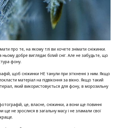
ати про те, на якому тлі ви хочете знімати сніжинки.
 ньому добре виглядає білий сніг. Але не забудьте, що
стура фону.
фій, щоб сніжинки НЕ танули при зіткненні з ним. Якщо
окласти матеріал на підвіконня за вікно. Якщо такий
атеріал, який використовується для фону, в морозильну
тографій, це, власне, сніжинки, а вони ще повинні
и ще не зрослися в загальну масу і не зламали свої
йкраще.