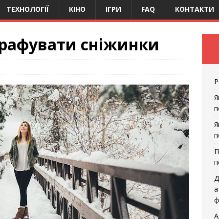
ТЕХНОЛОГІЇ
КІНО
ІГРИ
FAQ
КОНТАКТИ
графувати сніжинки
Р
Я
п
Я
п
П
п
Д
а
ф
А