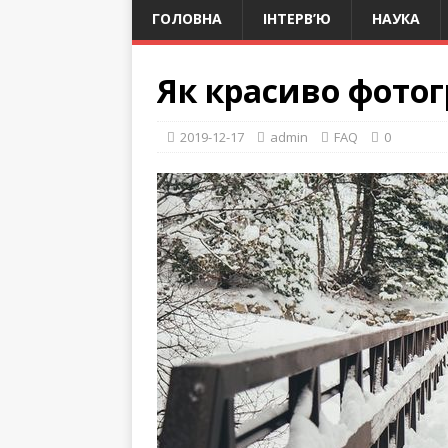
ГОЛОВНА
ІНТЕРВ’Ю
НАУКА
Як красиво фото
2019-12-17
admin
FAQ
0