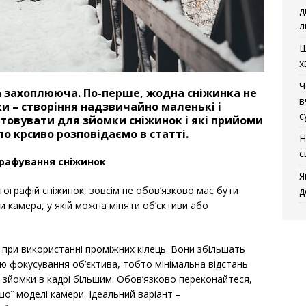
д
л
Щ
х
Ч
а захоплююча. По-перше, жодна сніжинка не
в
ки – створіння надзвичайно маленькі і
с
стовувати для зйомки сніжинок і які прийоми
о крсиво розповідаємо в статті.
Н
с
рафування сніжинок
Я
ографій сніжинок, зовсім не обов’язково має бути
д
и камера, у якій можна міняти об’єктиви або
при використанні проміжних кілець. Вони збільшать
 фокусування об’єктива, тобто мінімальна відстань
 зйомки в кадрі більшим. Обов’язково переконайтеся,
шої моделі камери. Ідеальний варіант –