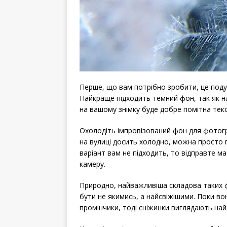
Перше, що вам потрібно зробити, це подум
Найкраще підходить темний фон, так як на
на вашому знімку буде добре помітна тек
Охолодіть імпровізований фон для фотогра
на вулиці досить холодно, можна просто п
варіант вам не підходить, то відправте м
камеру.
Природно, найважливіша складова таких фо
бути не якимись, а найсвіжішими. Поки вон
промінчики, тоді сніжинки виглядають на