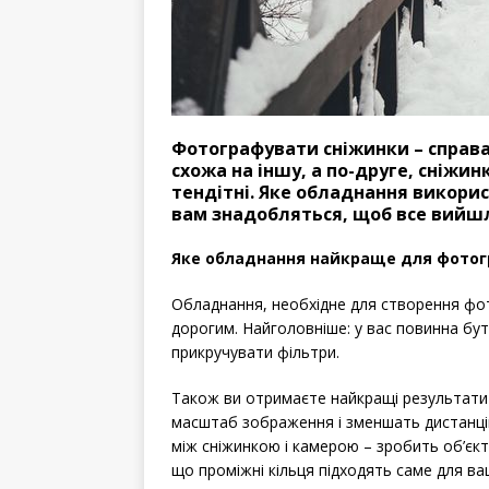
Фотографувати сніжинки – справ
схожа на іншу, а по-друге, сніжин
тендітні. Яке обладнання викори
вам знадобляться, щоб все вийшл
Яке обладнання найкраще для фотог
Обладнання, необхідне для створення фот
дорогим. Найголовніше: у вас повинна бут
прикручувати фільтри.
Також ви отримаєте найкращі результати 
масштаб зображення і зменшать дистанцію
між сніжинкою і камерою – зробить об’єкт
що проміжні кільця підходять саме для ва