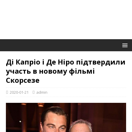
Ді Капріо і Де Ніро підтвердили
участь в новому фільмі
Скорсезе
2020-01-21
admin