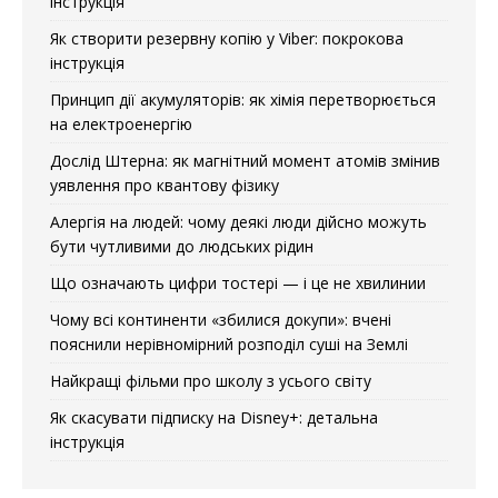
інструкція
Як створити резервну копію у Viber: покрокова
інструкція
Принцип дії акумуляторів: як хімія перетворюється
на електроенергію
Дослід Штерна: як магнітний момент атомів змінив
уявлення про квантову фізику
Алергія на людей: чому деякі люди дійсно можуть
бути чутливими до людських рідин
Що означають цифри тостері — і це не хвилинии
Чому всі континенти «збилися докупи»: вчені
пояснили нерівномірний розподіл суші на Землі
Найкращі фільми про школу з усього світу
Як скасувати підписку на Disney+: детальна
інструкція