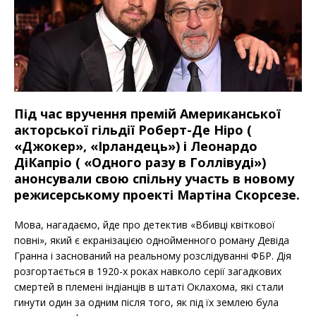
Під час вручення премій Американської
акторської гільдії Роберт-Де Ніро (
«Джокер», «Ірландець») і Леонардо
ДіКапріо ( «Одного разу в Голлівуді»)
анонсували свою спільну участь в новому
режисерському проекті Мартіна Скорсезе.
Мова, нагадаємо, йде про детектив «Вбивці квіткової
повні», який є екранізацією однойменного роману Девіда
Гранна і заснований на реальному розслідуванні ФБР. Дія
розгортається в 1920-х роках навколо серії загадкових
смертей в племені індіанців в штаті Оклахома, які стали
гинути один за одним після того, як під їх землею була