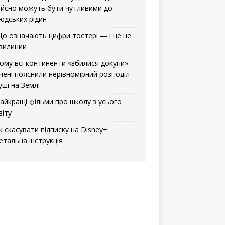
ійсно можуть бути чутливими до
юдських рідин
о означають цифри тостері — і це не
вилинии
ому всі континенти «збилися докупи»:
чені пояснили нерівномірний розподіл
уші на Землі
айкращі фільми про школу з усього
віту
к скасувати підписку на Disney+:
етальна інструкція