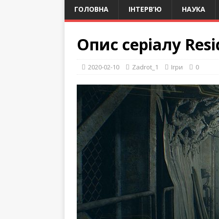
ГОЛОВНА
ІНТЕРВ’Ю
НАУКА
Опис серіалу Resid
2020-02-10
Zadrot_1
Ігри
0