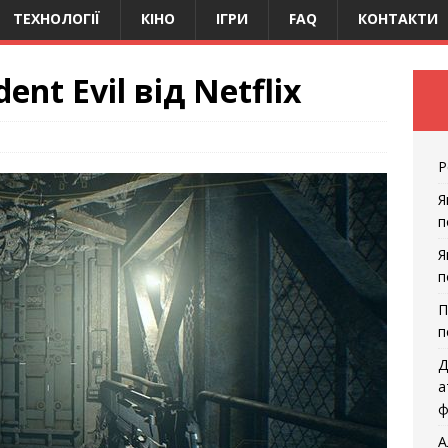
ТЕХНОЛОГІЇ
КІНО
ІГРИ
FAQ
КОНТАКТИ
ent Evil від Netflix
Р
Я
п
Я
п
П
п
Д
а
ф
А