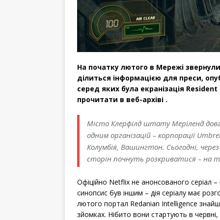
На початку лютого в Мережі звернули у
ділиться інформацією для преси, опу
серед яких була екранізація Resident 
прочитати в веб-архіві .
Місто Клерфілд штату Меріленд довги
одним організацій – корпорації Umbre
Колумбія, Вашингтон. Сьогодні, через
сторін почнуть розкриватися – на тл
Офіційно Netflix не анонсованого серіал – 
синопсис був іншим – дія серіалу має розг
лютого портал Redanian Intelligence знай
зйомках. Нібито вони стартують в червні,