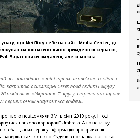
д
л
Щ
х
Ч
вагу, що Netflix у себе на сайті Media Center, де
в
блікував синопсиси кількох прийдешніх серіалів,
с
Evil. Зараз описи видалені, але їх можна
Н
с
й час знаходився в тіні трьох не пов’язаних один з
Я
lla, закритою психлікарні Greenwood Asylum і округу
д
 26 років після відкриття T-вірусу, секрети цих трьох
і перших ознак насувається епідемії.
про нього повідомляли ЗМІ в січні 2019 року. І тоді
орнутися навколо корпорації Umbrella. А на початку
шов в базі даних сервісу інформацію про прийдешні
 а завершаться в жовтні. Судячи з позначки, нас чекає