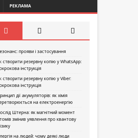
РЕКЛАМА
езонанс: прояви і застосування
к створити резервну копію у WhatsApp:
окрокова інструкція
к створити резервну копію у Viber:
окрокова інструкція
ринцип дії акумуляторів: як хімія
еретворюється на електроенергію
ослід Штерна: як магнітний момент
томів змінив уявлення про квантову
ізику
лергія на людей: чому деякі люди