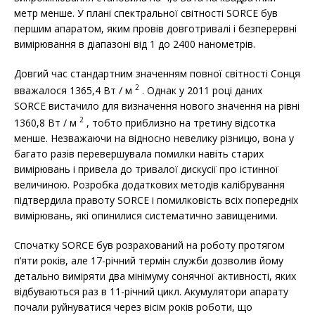
метр менше. У плані спектральної світності SORCE був
першим апаратом, яким провів довготривалі і безперервні
вимірювання в діапазоні від 1 до 2400 нанометрів.
Довгий час стандартним значенням повної світності Сонця
2
вважалося 1365,4 Вт / м
. Однак у 2011 році даних
SORCE вистачило для визначення нового значення на рівні
2
1360,8 Вт / м
, тобто приблизно на третину відсотка
менше. Незважаючи на відносно невелику різницю, вона у
багато разів перевершувала помилки навіть старих
вимірювань і привела до тривалої дискусії про істинної
величиною. Розробка додаткових методів калібрування
підтвердила правоту SORCE і помилковість всіх попередніх
вимірювань, які опинилися систематично завищеними.
Спочатку SORCE був розрахований на роботу протягом
п’яти років, але 17-річний термін служби дозволив йому
детально виміряти два мінімуму сонячної активності, яких
відбуваються раз в 11-річний цикл. Акумулятори апарату
почали руйнуватися через вісім років роботи, що