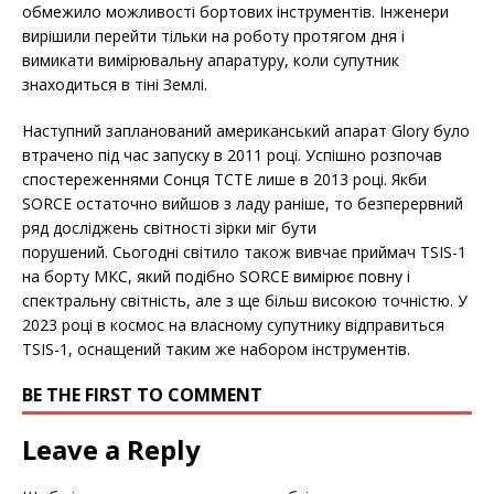
обмежило можливості бортових інструментів. Інженери
вирішили перейти тільки на роботу протягом дня і
вимикати вимірювальну апаратуру, коли супутник
знаходиться в тіні Землі.
Наступний запланований американський апарат Glory було
втрачено під час запуску в 2011 році. Успішно розпочав
спостереженнями Сонця TCTE лише в 2013 році. Якби
SORCE остаточно вийшов з ладу раніше, то безперервний
ряд досліджень світності зірки міг бути
порушений. Сьогодні світило також вивчає приймач TSIS-1
на борту МКС, який подібно SORCE вимірює повну і
спектральну світність, але з ще більш високою точністю. У
2023 році в космос на власному супутнику відправиться
TSIS-1, оснащений таким же набором інструментів.
BE THE FIRST TO COMMENT
Leave a Reply