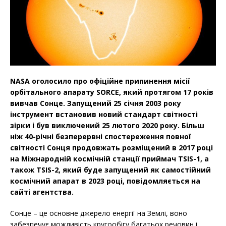
NASA оголосило про офіційне припинення місії
орбітального апарату SORCE, який протягом 17 років
вивчав Сонце. Запущений 25 січня 2003 року
інструмент встановив новий стандарт світності
зірки і був виключений 25 лютого 2020 року. Більш
ніж 40-річні безперервні спостереження повної
світності Сонця продовжать розміщений в 2017 році
на Міжнародній космічній станції приймач TSIS-1, а
також TSIS-2, який буде запущений як самостійний
космічний апарат в 2023 році, повідомляється на
сайті агентства.
Сонце – це основне джерело енергії на Землі, воно
забезпечує можливість кругообігу багатьох речовин і