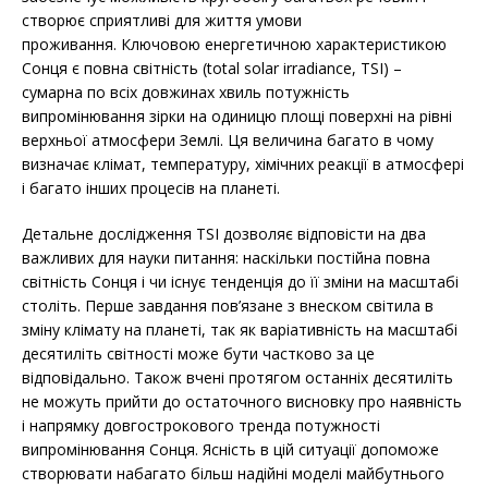
створює сприятливі для життя умови
проживання. Ключовою енергетичною характеристикою
Сонця є повна світність (total solar irradiance, TSI) –
сумарна по всіх довжинах хвиль потужність
випромінювання зірки на одиницю площі поверхні на рівні
верхньої атмосфери Землі. Ця величина багато в чому
визначає клімат, температуру, хімічних реакції в атмосфері
і багато інших процесів на планеті.
Детальне дослідження TSI дозволяє відповісти на два
важливих для науки питання: наскільки постійна повна
світність Сонця і чи існує тенденція до її зміни на масштабі
століть. Перше завдання пов’язане з внеском світила в
зміну клімату на планеті, так як варіативність на масштабі
десятиліть світності може бути частково за це
відповідально. Також вчені протягом останніх десятиліть
не можуть прийти до остаточного висновку про наявність
і напрямку довгострокового тренда потужності
випромінювання Сонця. Ясність в цій ситуації допоможе
створювати набагато більш надійні моделі майбутнього