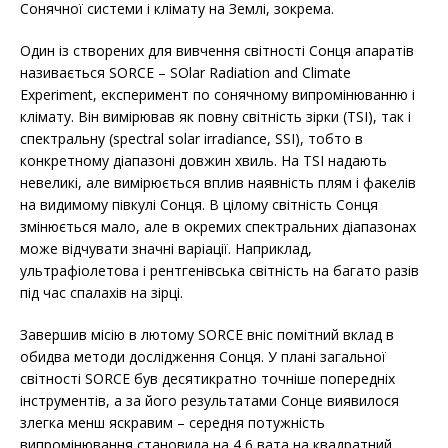
Сонячної системи і клімату на Землі, зокрема.
Один із створених для вивчення світності Сонця апаратів
називається SORCE – SOlar Radiation and Climate
Experiment, експеримент по сонячному випромінюванню і
клімату. Він вимірював як повну світність зірки (TSI), так і
спектральну (spectral solar irradiance, SSI), тобто в
конкретному діапазоні довжин хвиль. На TSI надають
невеликі, але вимірюється вплив наявність плям і факелів
на видимому півкулі Сонця. В цілому світність Сонця
змінюється мало, але в окремих спектральних діапазонах
може відчувати значні варіації. Наприклад,
ультрафіолетова і рентгенівська світність на багато разів
під час спалахів на зірці.
Завершив місію в лютому SORCE вніс помітний вклад в
обидва методи дослідження Сонця. У плані загальної
світності SORCE був десятикратно точніше попередніх
інструментів, а за його результатами Сонце виявилося
злегка менш яскравим – середня потужність
випромінювання становила на 4,6 вата на квадратний