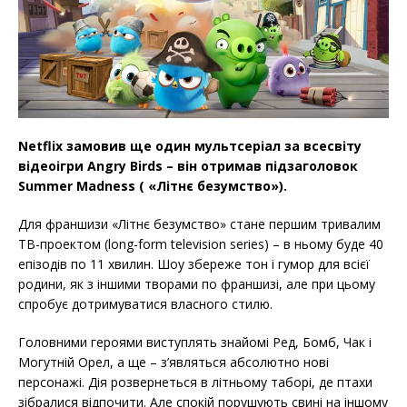
Netflix замовив ще один мультсеріал за всесвіту
відеоігри Angry Birds – він отримав підзаголовок
Summer Madness ( «Літнє безумство»).
Для франшизи «Літнє безумство» стане першим тривалим
ТВ-проектом (long-form television series) – в ньому буде 40
епізодів по 11 хвилин. Шоу збереже тон і гумор для всієї
родини, як з іншими творами по франшизі, але при цьому
спробує дотримуватися власного стилю.
Головними героями виступлять знайомі Ред, Бомб, Чак і
Могутній Орел, а ще – з’являться абсолютно нові
персонажі. Дія розвернеться в літньому таборі, де птахи
зібралися відпочити. Але спокій порушують свині на іншому