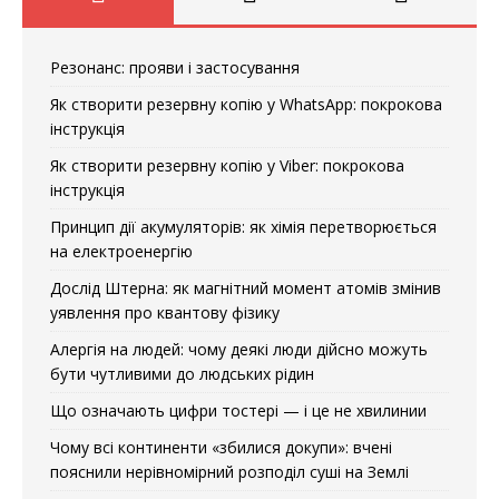
Резонанс: прояви і застосування
Як створити резервну копію у WhatsApp: покрокова
інструкція
Як створити резервну копію у Viber: покрокова
інструкція
Принцип дії акумуляторів: як хімія перетворюється
на електроенергію
Дослід Штерна: як магнітний момент атомів змінив
уявлення про квантову фізику
Алергія на людей: чому деякі люди дійсно можуть
бути чутливими до людських рідин
Що означають цифри тостері — і це не хвилинии
Чому всі континенти «збилися докупи»: вчені
пояснили нерівномірний розподіл суші на Землі