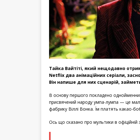
Тайка Вайтіті, який нещодавно отри
Netflix два анімаційних серіали, зас
Він напише для них сценарій, займет
В основу першого покладено однойменний
присвячений народу умпа-лумпа — це мале
фабрику Віллі Вонка. Їм платять какао-боб
Ось що сказано про мультики в офіційній з