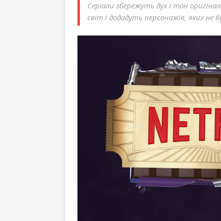
Серіали збережуть дух і тон оригінал
світ і додадуть персонажів, яких не б