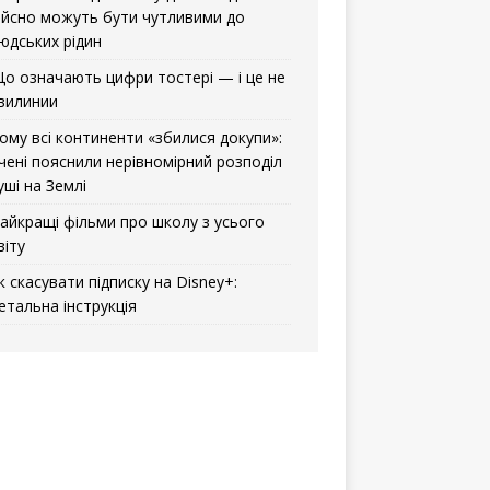
ійсно можуть бути чутливими до
юдських рідин
о означають цифри тостері — і це не
вилинии
ому всі континенти «збилися докупи»:
чені пояснили нерівномірний розподіл
уші на Землі
айкращі фільми про школу з усього
віту
к скасувати підписку на Disney+:
етальна інструкція