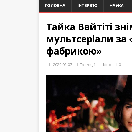
ГОЛОВНА
ІНТЕРВ’Ю
НАУКА
Тайка Вайтіті зні
мультсеріали за 
фабрикою»
2020-03-07
Zadrot_1
Кіно
0