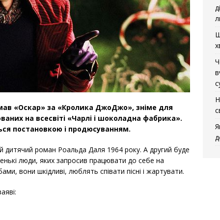
д
л
Щ
х
Ч
в
с
Н
мав «Оскар» за «Кролика ДжоДжо», зніме для
с
нованих на всесвіті «Чарлі і шоколадна фабрика».
Я
ься постановкою і продюсуванням.
д
 дитячий роман Роальда Даля 1964 року. А другий буде
нькі люди, яких запросив працювати до себе на
ами, вони шкідливі, люблять співати пісні і жартувати.
аяві: