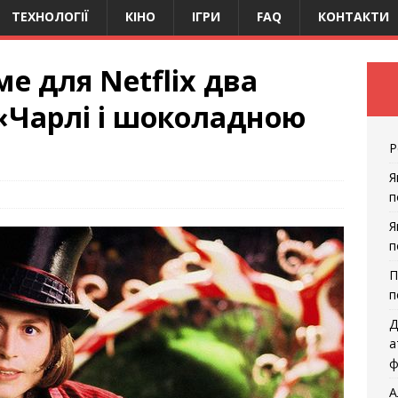
ТЕХНОЛОГІЇ
КІНО
ІГРИ
FAQ
КОНТАКТИ
ме для Netflix два
«Чарлі і шоколадною
Р
Я
п
Я
п
П
п
Д
а
ф
А