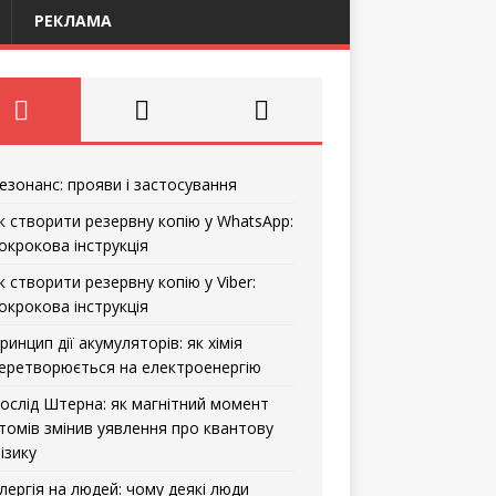
РЕКЛАМА
езонанс: прояви і застосування
к створити резервну копію у WhatsApp:
окрокова інструкція
к створити резервну копію у Viber:
окрокова інструкція
ринцип дії акумуляторів: як хімія
еретворюється на електроенергію
ослід Штерна: як магнітний момент
томів змінив уявлення про квантову
ізику
лергія на людей: чому деякі люди