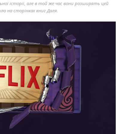
ьної історії, але в той же час вони розширять цей
уло на сторінках книг Даля.