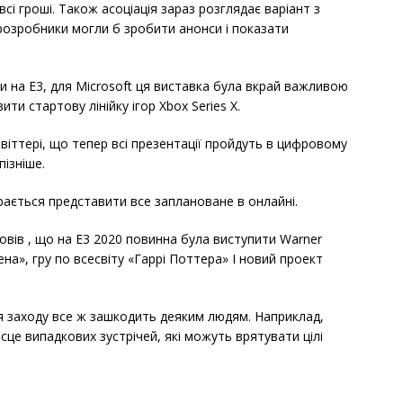
сі гроші. Також асоціація зараз розглядає варіант з
 розробники могли б зробити анонси і показати
и на E3, для Microsoft ця виставка була вкрай важливою
ти стартову лінійку ігор Xbox Series X.
віттері, що тепер всі презентації пройдуть в цифровому
ізніше.
ирається представити все заплановане в онлайні.
вів , що на E3 2020 повинна була виступити Warner
а», гру по всесвіту «Гаррі Поттера» І новий проект
я заходу все ж зашкодить деяким людям. Наприклад,
ісце випадкових зустрічей, які можуть врятувати цілі