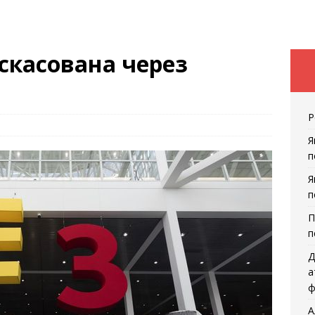
 скасована через
Р
Я
п
Я
п
П
п
Д
а
ф
А