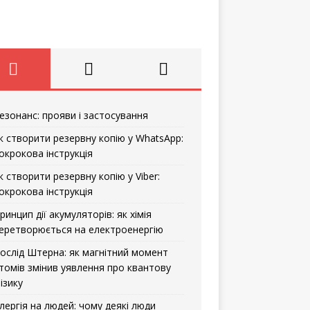
езонанс: прояви і застосування
к створити резервну копію у WhatsApp:
окрокова інструкція
к створити резервну копію у Viber:
окрокова інструкція
ринцип дії акумуляторів: як хімія
еретворюється на електроенергію
ослід Штерна: як магнітний момент
томів змінив уявлення про квантову
ізику
лергія на людей: чому деякі люди