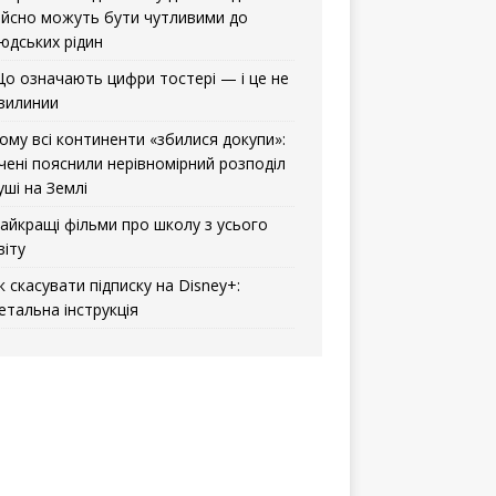
ійсно можуть бути чутливими до
юдських рідин
о означають цифри тостері — і це не
вилинии
ому всі континенти «збилися докупи»:
чені пояснили нерівномірний розподіл
уші на Землі
айкращі фільми про школу з усього
віту
к скасувати підписку на Disney+:
етальна інструкція