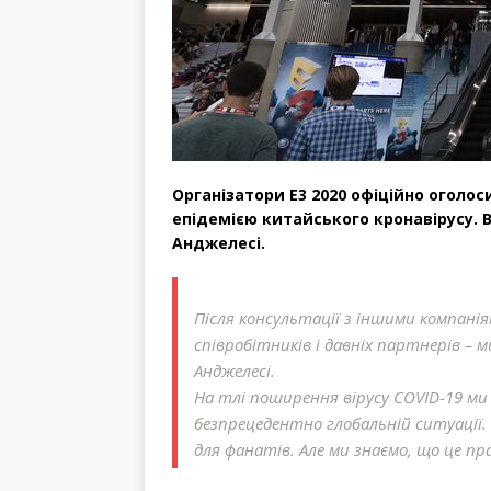
Організатори E3 2020 офіційно оголос
епідемією китайського кронавірусу. В
Анджелесі.
Після консультації з іншими компаніям
співробітників і давніх партнерів – 
Анджелесі.
На тлі поширення вірусу COVID-19 ми 
безпрецедентно глобальній ситуації.
для фанатів. Але ми знаємо, що це пр