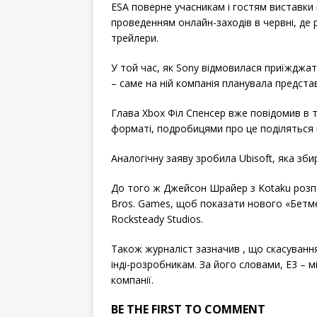
ESA поверне учасникам і гостям виставки в
проведенням онлайн-заходів в червні, де
трейлери.
У той час, як Sony відмовилася приїжджат
– саме на ній компанія планувала представи
Глава Xbox Філ Спенсер вже повідомив в т
форматі, подробицями про це поділяться п
Аналогічну заяву зробила Ubisoft, яка зб
До того ж Джейсон Шрайер з Kotaku розпо
Bros. Games, щоб показати нового «Бетмен
Rocksteady Studios.
Також журналіст зазначив , що скасуванн
інді-розробникам. За його словами, E3 – м
компанії.
BE THE FIRST TO COMMENT