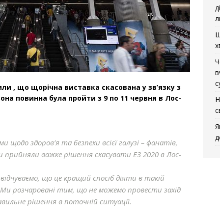
д
л
Щ
х
Ч
в
с
или , що щорічна виставка скасована у зв’язку з
она повинна була пройти з 9 по 11 червня в Лос-
Н
с
Я
д
и щодо здоров’я та безпеки всієї галузі – фанатів,
ми прийняли важке рішення скасувати E3 2020 в Лос-
відчуваємо, що це кращий спосіб діяти в такій
 Ми розчаровані тим, що не можемо провести захід
авильне рішення в поточній ситуації.