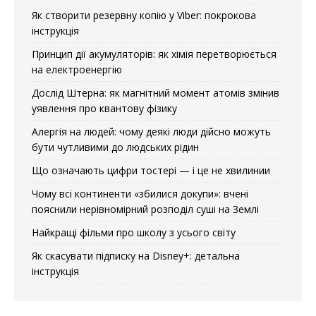
Як створити резервну копію у Viber: покрокова
інструкція
Принцип дії акумуляторів: як хімія перетворюється
на електроенергію
Дослід Штерна: як магнітний момент атомів змінив
уявлення про квантову фізику
Алергія на людей: чому деякі люди дійсно можуть
бути чутливими до людських рідин
Що означають цифри тостері — і це не хвилинии
Чому всі континенти «збилися докупи»: вчені
пояснили нерівномірний розподіл суші на Землі
Найкращі фільми про школу з усього світу
Як скасувати підписку на Disney+: детальна
інструкція