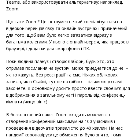
Teams, або використовувати альтернативу: наприклад,
Zoom.
Що таке Zoom? Це інструмент, який спеціалізується на
відеоконференцзв’язку та онлайн-зустрічах і призначений
для того, щоб вам було легко зв’язатися відразу з
багатьма колегами. У нього є онлайн-версія, яка працює в
браузері, і додатки для смартфонів і ПК.
Поки людина планує і створює збори, будь-хто, хто
отримав посилання на зустріч, може приєднатися до неї –
як то кажуть, без реєстрації та смс. Ніяких облікових
записів, як в Скайпі, тут не потрібно – тільки якщо самі
захочете. В основному досить просто ввести своє ім’я для
відображення в загальному чаті і пароль від конференц-
кімнати (якщо він є).
В безкоштовний пакет Zoom входить можливість
створення конференцій максимум на 100 учасників і
проведення відеочатів тривалістю до 40 хвилин. На час
пандемії коронавірусу це обмеження було знято, тому