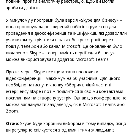
повинні пройти аналогічну реєстрацію, щоб ви могли
зробити дзвінок.
У минулому у програми була версія «Skype для бізнесу» –
вона пропонувала розширений набір інструментів для
проведення відеоконференції та інші функції, які дозволяли
учасникам зустрічатися в чатах без реєстрації через
пошту, телефон або канал Microsoft. Це оновлення було
видалено з Skype – тепер замість версії «для бізнесу»
можна використовувати додаток Microsoft Teams.
Проте, через Skype все ще можна проводити
відеоконференції – максимум на 50 учасників. Для цього
необхідно натиснути кнопку «Збори» в лівій частині
інтерфейсу Skype і потім поділитися зі своїми контактами
посиланням на створену зустріч. Однак цю конференцію не
можна запланувати заздалегідь, як в Microsoft Teams або
Zoom.
Отже
: Skype буде хорошим вибором в тому випадку, якщо
ви регулярно спілкуєтеся з одними і тими ж людьми зі