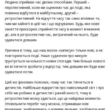
Людина сприймає час двома способами. Перший –
перспективний, коли ми оцінюємо час до події, яка
повинна відбутися в майбутньому, другий –
ретроспективний. На відчуття часу так само впливає те,
чим ми зайняті в цей час і що відчуваємо. Будь-яке нове
заняття прискорює сприйняття часу в момент вчинення
дії, але в ретроспективі час, витрачений на нього, буде
здаватися довшим.
Причина в тому, що наш мозок «записує» тільки нові, а не
повторюються події. Наше судження про минуле
ґрунтується на кількості нових спогадів. Чим більше нового
ви встигнете зробити у відпустці, тим довшим він буде вам
здаватися потім.
Цей же феномен пояснює, чому час так тягнеться в
дитинстві. Найбільше відкриттів про навколишній світ і про
себе ми робимо в дитинстві і ранній юності, тому в
ретроспективі мозку здається, що це найдовші моменти.
Уповільнити перебіг часу можна, отримавши нові
враження, знайомлячись з новими людьми, здобувати нові