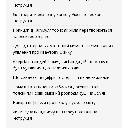
інструкція
Як створити резервну копію у Viber: покрокова
інструкція
Принцип дії акумуляторів: як хімія перетворюється
на електроенергію
Дослід Штерна: як магнітний момент атомів змінив
уявлення про квантову фізику
Алергія на людей: чому деякі люди дійсно можуть
бути чутливими до людських рідин
Що означають цифри тостері — і це не хвилинии
Чому всі континенти «збилися докупи»: вчені
пояснили нерівномірний розподіл суші на Землі
Найкращі фільми про школу з усього світу
Як скасувати підписку на Disney+: детальна
інструкція