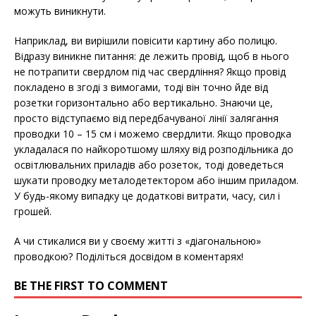
можуть виникнути.
Наприклад, ви вирішили повісити картину або полицю.
Відразу виникне питання: де лежить провід, щоб в нього
не потрапити свердлом під час свердління? Якщо провід
покладено в згоді з вимогами, тоді він точно йде від
розетки горизонтально або вертикально. Знаючи це,
просто відступаємо від передбачуваної лінії залягання
проводки 10 – 15 см і можемо свердлити. Якщо проводка
укладалася по найкоротшому шляху від розподільника до
освітлювальних приладів або розеток, тоді доведеться
шукати проводку металодетектором або іншим приладом.
У будь-якому випадку це додаткові витрати, часу, сил і
грошей.
А чи стикалися ви у своєму житті з «діагональною»
проводкою? Поділіться досвідом в коментарях!
BE THE FIRST TO COMMENT