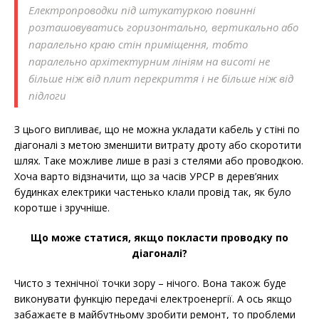
Електропроводки під штукатуркою повинні
розташовуватись горизонтально, вертикально або
паралельно краю стін приміщення, тобто
паралельно архітектурним лініям на висоті не
більше ніж від плит перекриття і не більше ніж від
підлоги
З цього випливає, що не можна укладати кабель у стіні по
діагоналі з метою зменшити витрату дроту або скоротити
шлях. Таке можливе лише в разі з стелями або проводкою.
Хоча варто відзначити, що за часів УРСР в дерев’яних
будинках електрики частенько клали провід так, як було
коротше і зручніше.
Що може статися, якщо покласти проводку по
діагоналі?
Чисто з технічної точки зору – нічого. Вона також буде
виконувати функцію передачі електроенергії. А ось якщо
забажаєте в майбутньому зробити ремонт, то проблеми