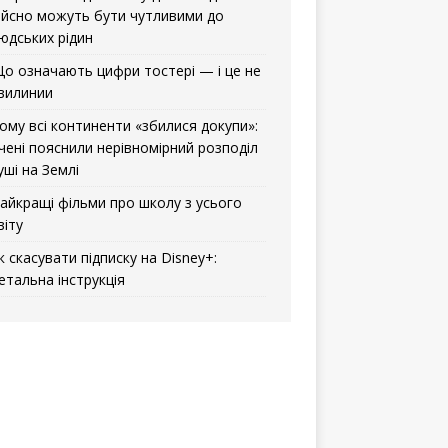
ійсно можуть бути чутливими до
юдських рідин
о означають цифри тостері — і це не
вилинии
ому всі континенти «збилися докупи»:
чені пояснили нерівномірний розподіл
уші на Землі
айкращі фільми про школу з усього
віту
к скасувати підписку на Disney+:
етальна інструкція