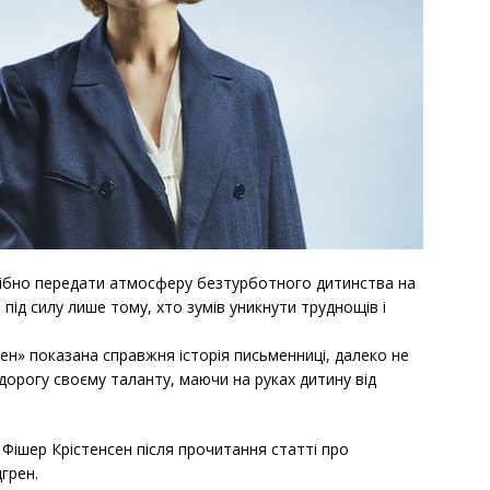
одібно передати атмосферу безтурботного дитинства на
 під силу лише тому, хто зумів уникнути труднощів і
грен» показана справжня історія письменниці, далеко не
дорогу своєму таланту, маючи на руках дитину від
Фішер Крістенсен після прочитання статті про
грен.