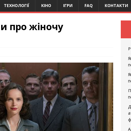
ТЕХНОЛОГІЇ
КІНО
ІГРИ
FAQ
КОНТАКТИ
и про жіночу
Р
Я
п
Я
п
П
п
Д
а
ф
А