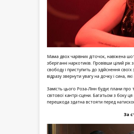
Мама двох чарівних діточок, навіжена шотл
зберіганні наркотиків. Провівши цілий рік 
свободу і приступить до здійснення своїх 
відразу звернути увагу на дочку і сина, які
Замість цього Роза-Лінн будує плани про т
світової кантрі-сцени. Багатьом з боку ц
перешкода здатна встояти перед натиском
За 