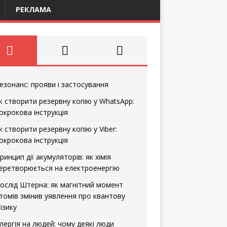
РЕКЛАМА
езонанс: прояви і застосування
к створити резервну копію у WhatsApp:
окрокова інструкція
к створити резервну копію у Viber:
окрокова інструкція
ринцип дії акумуляторів: як хімія
еретворюється на електроенергію
ослід Штерна: як магнітний момент
томів змінив уявлення про квантову
ізику
лергія на людей: чому деякі люди