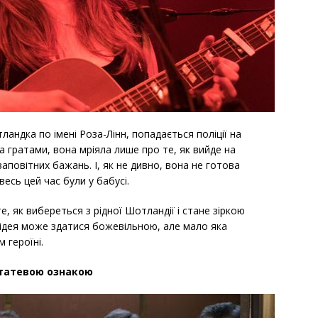
андка по імені Роза-Лінн, попадається поліції на
за гратами, вона мріяла лише про те, як вийде на
заповітних бажань. І, як не дивно, вона не готова
 весь цей час були у бабусі.
е, як вибереться з рідної Шотландії і стане зіркою
я ідея може здатися божевільною, але мало яка
 героїні.
статевою ознакою