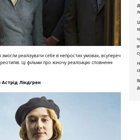
д
л
Щ
х
Ч
в
с
кі змогли реалізувати себе в непростих умовах, всупереч
ереотипів. Ці фільми про жіночу реалізацію сповненні
Н
с
Я
 Астрід Ліндгрен
д