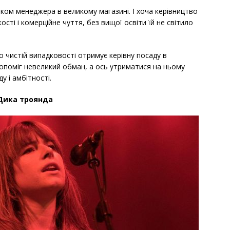
ом менеджера в великому магазині. І хоча керівництво
кості і комерційне чуття, без вищої освіти їй не світило
о чистій випадковості отримує керівну посаду в
 допоміг невеликий обман, а ось утриматися на ньому
 і амбітності.
Дика троянда