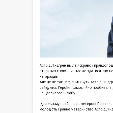
Астрід Ліндгрен вміла яскраво і правдоп
сторінках своїх книг. Може здатися, що це
негараздів.
Але це не так. У фільмі «Бути Астрід Лінд
райдужна. Героїня самостійно пробивала 
нещасливого шлюбу. +
Ідея фільму прийшла режисерові Пернілла 
молодість і раннє материнство Астрід Лінд