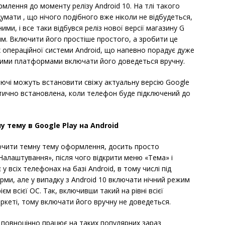
млення до моменту релізу Android 10. На тлі такого
умати , що нічого подібного вже ніколи не відбудеться,
ими, і все таки відбувся реліз нової версії магазину G
им. Включити його простіше простого, а зробити це
х операційної системи Android, що напевно порадує дуже
арими платформами включати його доведеться вручну.
ючі можуть встановити свіжу актуальну версію Google
атично встановлена, коли телефон буде підключений до
 тему в Google Play на Android
ючити темну тему оформлення, досить просто
«Налаштування», після чого відкрити меню «Тема» і
у всіх телефонах на базі Android, в тому числі під
рми, але у випадку з Android 10 включати нічний режим
 всієї ОС. Так, включивши такий на рівні всієї
ркеті, тому включати його вручну не доведеться.
 повноцінно працює на таких популярних зараз