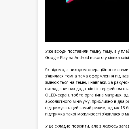
Уже всюди поставили темну тему, а у пле
Google Play на Android всього у кілька клікі
Як відомо, з виходом операційної системи 
з’явилася темна тема оформлення під назв
змінюються на темні, і навпаки. За рахун
вигляд звичних додатків і інтерфейсом с
OLED-екран, тобто органічна матриця, вда
абсолютного мінімуму, приблизно в два р
підтримують цей самий режим, однак 13 бе
підтримка такої можливості з’явилася в ма
У це складно повірити, але з якихось зага