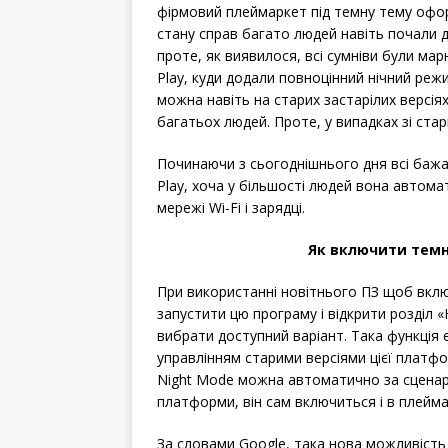
фірмовий плеймаркет під темну тему офор
стану справ багато людей навіть почали д
проте, як виявилося, всі сумніви були марн
Play, куди додали повноцінний нічний реж
можна навіть на старих застарілих версія
багатьох людей. Проте, у випадках зі ст
Починаючи з сьогоднішнього дня всі бажа
Play, хоча у більшості людей вона автом
мережі Wi-Fi і зарядці.
Як включити темну
При використанні новітнього ПЗ щоб вкл
запустити цю програму і відкрити розділ 
вибрати доступний варіант. Така функція є 
управлінням старими версіями цієї платфо
Night Mode можна автоматично за сценарієм
платформи, він сам включиться і в плейма
За словами Google, така нова можливість