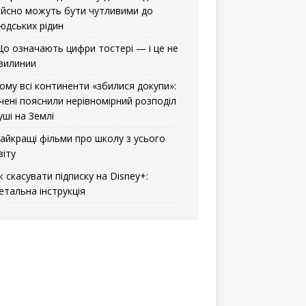
ійсно можуть бути чутливими до
юдських рідин
о означають цифри тостері — і це не
вилинии
ому всі континенти «збилися докупи»:
чені пояснили нерівномірний розподіл
уші на Землі
айкращі фільми про школу з усього
віту
к скасувати підписку на Disney+:
етальна інструкція