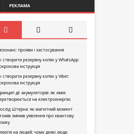
РЕКЛАМА
езонанс: прояви і застосування
к створити резервну копію у WhatsApp:
окрокова інструкція
к створити резервну копію у Viber:
окрокова інструкція
ринцип дії акумуляторів: як хімія
еретворюється на електроенергію
ослід Штерна: як магнітний момент
томів змінив уявлення про квантову
ізику
лергія на людей: чому деякі люди