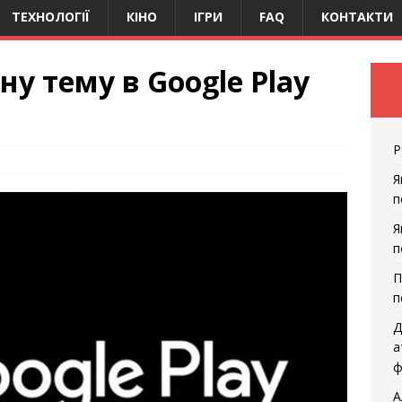
ТЕХНОЛОГІЇ
КІНО
ІГРИ
FAQ
КОНТАКТИ
у тему в Google Play
Р
Я
п
Я
п
П
п
Д
а
ф
А