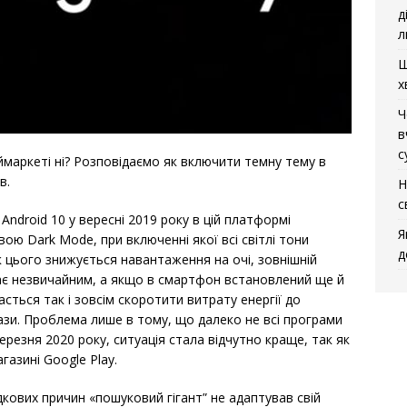
д
л
Щ
х
Ч
в
с
ймаркеті ні? Розповідаємо як включити темну тему в
в.
Н
с
Android 10 у вересні 2019 року в цій платформі
Я
ою Dark Mode, при включенні якої всі світлі тони
д
ок цього знижується навантаження на очі, зовнішній
тає незвичайним, а якщо в смартфон встановлений ще й
сться так і зовсім скоротити витрату енергії до
ази. Проблема лише в тому, що далеко не всі програми
резня 2020 року, ситуація стала відчутно краще, так як
газині Google Play.
дкових причин «пошуковий гігант” не адаптував свій