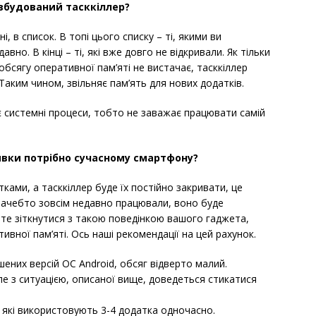
вбудований тасккіллер?
і, в список. В топі цього списку – ті, якими ви
но. В кінці – ті, які вже довго не відкривали. Як тільки
обсягу оперативної пам’яті не вистачає, тасккіллер
Таким чином, звільняє пам’ять для нових додатків.
 системні процеси, тобто не заважає працювати самій
ивки потрібно сучасному смартфону?
ками, а тасккіллер буде їх постійно закривати, це
 начебто зовсім недавно працювали, воно буде
те зіткнутися з такою поведінкою вашого гаджета,
ивної пам’яті. Ось наші рекомендації на цей рахунок.
шених версій ОС Android, обсяг відверто малий.
ле з ситуацією, описаної вище, доведеться стикатися
 які використовують 3-4 додатка одночасно.