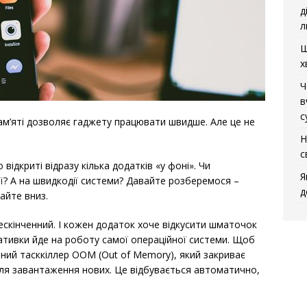
д
л
Щ
х
Ч
в
с
м’яті дозволяє гаджету працювати швидше. Але це не
Н
с
відкриті відразу кілька додатків «у фоні». Чи
Я
гії? А на швидкодії системи? Давайте розберемося –
д
айте вниз.
нескінченний. І кожен додаток хоче відкусити шматочок
ративки йде на роботу самої операційної системи. Щоб
ваний тасккіллер OOM (Out of Memory), який закриває
 для завантаження нових. Це відбувається автоматично,