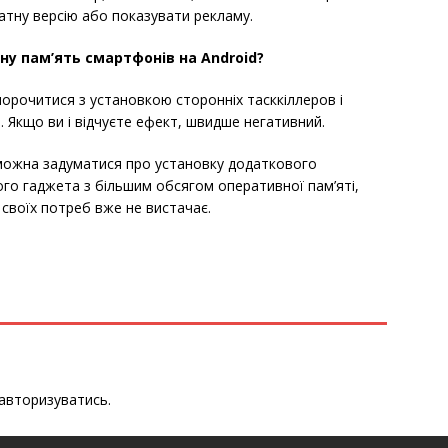
латну версію або показувати рекламу.
у пам’ять смартфонів на Android?
 морочитися з установкою сторонніх тасккіллеров і
 Якщо ви і відчуєте ефект, швидше негативний.
 можна задуматися про установку додаткового
ого гаджета з більшим обсягом оперативної пам’яті,
 своїх потреб вже не вистачає.
авторизуватись
.