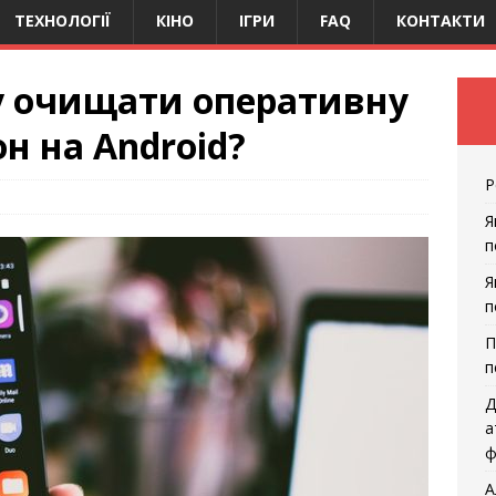
ТЕХНОЛОГІЇ
КІНО
ІГРИ
FAQ
КОНТАКТИ
у очищати оперативну
н на Android?
Р
Я
п
Я
п
П
п
Д
а
ф
А