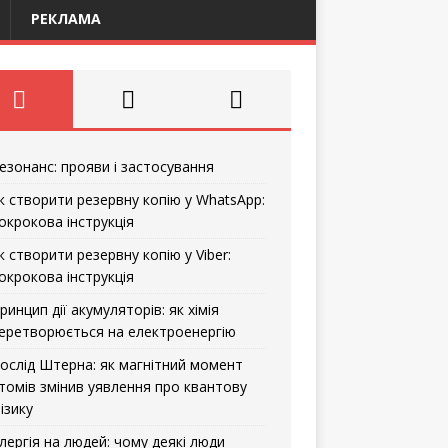
РЕКЛАМА
езонанс: прояви і застосування
к створити резервну копію у WhatsApp:
окрокова інструкція
к створити резервну копію у Viber:
окрокова інструкція
ринцип дії акумуляторів: як хімія
еретворюється на електроенергію
ослід Штерна: як магнітний момент
томів змінив уявлення про квантову
ізику
лергія на людей: чому деякі люди