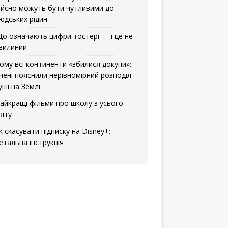
ійсно можуть бути чутливими до
юдських рідин
о означають цифри тостері — і це не
вилинии
ому всі континенти «збилися докупи»:
чені пояснили нерівномірний розподіл
уші на Землі
айкращі фільми про школу з усього
віту
к скасувати підписку на Disney+:
етальна інструкція