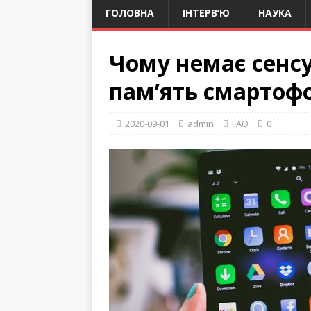
ГОЛОВНА
ІНТЕРВ’Ю
НАУКА
Чому немає сенс
пам’ять смартофо
2020-09-01
admin
FAQ
0