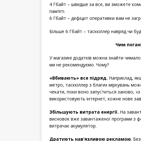
4 Гбайт – швидше за все, ви зможете ко
пам’яті.
6 Гбайт – дефіцит оперативки вам не загро
Більше 6 Гбайт – тасккіллер навряд чи бу
Чим погані
У магазині додатків можна знайти чимало 
ми не рекомендуємо. Чому?
«Вбивають» все підряд.
Наприклад, якщ
метро, ​​тасккіллер з благих міркувань м
чекати, поки воно запуститься заново, «з
використовують інтернет, кожне нове за
Збільшують витрата енергії.
На завант
висновок вже завантаженої програми з фон
витрачає акумулятор.
Дратують нав’язливою рекламою
. Бе