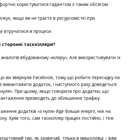
мфортно користуватися гаджетом з таким обсягом
жує, якщо ви не граєте в ресурсомісткі ігри.
де втручатися в процеси.
 сторонні тасккіллери?
аналогів вбудованому «кілеру». Але використовувати їх
о ви звернули Facebook, тому що робите пересадку на
оже вивантажити додаток, і наступного разу доведеться
 нуля». При цьому, якщо говорити про додатки, що
вантаження призводить до збільшення трафіку.
аження додатків «з нуля» йде більше енергії, ніж на
у. Крім того, сам тасккіллер працює постійно, і теж
зкоштовний сир, як зазвичай, тільки в мишоловці – вам