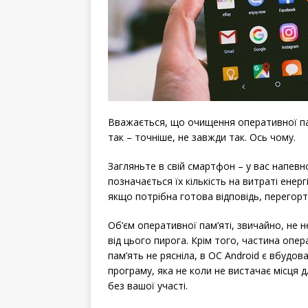
Вважається, що очищення оперативної па
так – точніше, не завжди так. Ось чому.
Загляньте в свій смартфон – у вас напевно 
позначається їх кількість на витраті енер
якщо потрібна готова відповідь, перегорт
Об’єм оперативної пам’яті, звичайно, не 
від цього пирога. Крім того, частина опе
пам’ять не рясніла, в ОС Android є вбудо
програму, яка не коли не вистачає місця
без вашої участі.