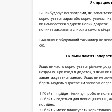
Як працює 
Він вибудовує всі програми, які завантажен
користуєтеся зараз або користувалися недав
ви намагаєтеся відкрити новий додаток, і 
починає закривати список з самого кінця. 
ВАЖЛИВО: вбудований тасккіллер не чіпає
ОС.
Скільки пам’яті операт
Якщо ви часто користуєтеся різними додат
незручно. При вході в додаток, з яким ви
завантажуватися заново. Якщо ви не хоче
беріть модель з достатнім запасом операт
1 Гбайт – підійде тільки для роботи полег
2 Гбайт – годиться для повноцінних ОС, а
постійно.
3 Гбайт – може влаштувати користувачів,