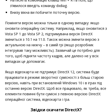
Натисніть комбінацію клавіш Win + R і в полі, що
з’явилося введіть команду dxdiag.
Внизу вікна ви побачите поточну версію.
Поміняти версію можна тільки в одному випадку: якщо
оновити операційну систему. Наприклад, якщо оновитися з
Vista SP 1 до Vista SP 2, підтримувана версія DirectX
зміниться з 10.1 на 11.0. Також можна змінити версію з
актуальною на нижчу – в самій грі (якщо розробник
інтегрував таку можливість). Зазвичай це потрібно для
того, щоб підняти частоту кадрів, але далеко не у всіх
випадках це допомагає.
Якщо відеокарта не підтримує DirectX 12, система буде
працювати в режимі зворотної сумісності з більш старою
версією, навіть при встановленій Windows 10 і в іграх під
останню версію DirectX. Щоб все працювало, як треба, все
елементи повинні бути сумісні з певною версією DirectX:
операційної система, відеокарта і гра.
Звідки скачати DirectX?