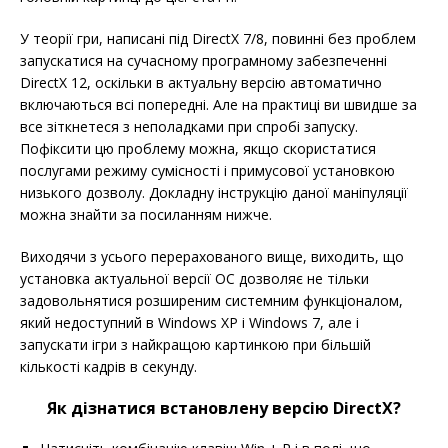
У теорії гри, написані під DirectX 7/8, повинні без проблем
запускатися на сучасному програмному забезпеченні
DirectX 12, оскільки в актуальну версію автоматично
включаються всі попередні. Але на практиці ви швидше за
все зіткнетеся з неполадками при спробі запуску.
Пофіксити цю проблему можна, якщо скористатися
послугами режиму сумісності і примусової установкою
низького дозволу. Докладну інструкцію даної маніпуляції
можна знайти за посиланням нижче.
Виходячи з усього перерахованого вище, виходить, що
установка актуальної версії ОС дозволяє не тільки
задовольнятися розширеним системним функціоналом,
який недоступний в Windows XP і Windows 7, але і
запускати ігри з найкращою картинкою при більшій
кількості кадрів в секунду.
Як дізнатися встановлену версію DirectX?