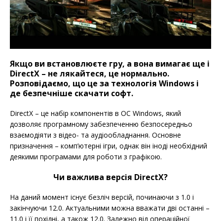
Якщо ви встановлюєте гру, а вона вимагає ще і
DirectX – не лякайтеся, це нормально.
Розповідаємо, що це за технологія Windows і
де безпечніше скачати софт.
DirectX – це набір компонентів в ОС Windows, який
дозволяє програмному забезпеченню безпосередньо
взаємодіяти з відео- та аудіообладнання. Основне
призначення – комп’ютерні ігри, однак він іноді необхідний
деякими програмами для роботи з графікою.
Чи важлива версія DirectX?
На даний момент існує безліч версій, починаючи з 1.0 і
закінчуючи 12.0. Актуальними можна вважати дві останні –
11.0 і її похідні, а також 12.0. Залежно від операційної