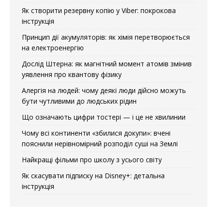
Як створити резервну копію у Viber: покрокова
інструкція
Принцип дії акумуляторів: як хімія перетворюється
на електроенергію
Дослід Штерна: як магнітний момент атомів змінив
уявлення про квантову фізику
Алергія на людей: чому деякі люди дійсно можуть
бути чутливими до людських рідин
Що означають цифри тостері — і це не хвилинии
Чому всі континенти «збилися докупи»: вчені
пояснили нерівномірний розподіл суші на Землі
Найкращі фільми про школу з усього світу
Як скасувати підписку на Disney+: детальна
інструкція