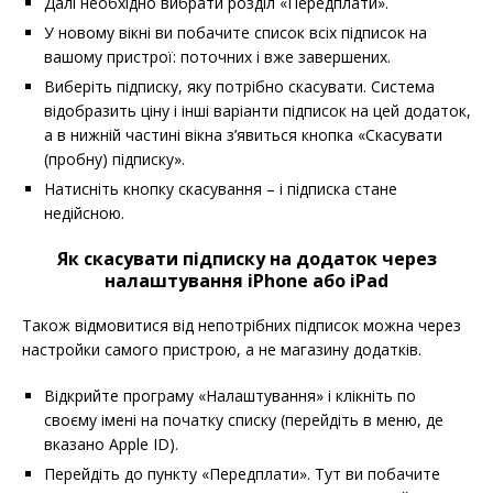
Далі необхідно вибрати розділ «Передплати».
У новому вікні ви побачите список всіх підписок на
вашому пристрої: поточних і вже завершених.
Виберіть підписку, яку потрібно скасувати. Система
відобразить ціну і інші варіанти підписок на цей додаток,
а в нижній частині вікна з’явиться кнопка «Скасувати
(пробну) підписку».
Натисніть кнопку скасування – і підписка стане
недійсною.
Як скасувати підписку на додаток через
налаштування iPhone або iPad
Також відмовитися від непотрібних підписок можна через
настройки самого пристрою, а не магазину додатків.
Відкрийте програму «Налаштування» і клікніть по
своєму імені на початку списку (перейдіть в меню, де
вказано Apple ID).
Перейдіть до пункту «Передплати». Тут ви побачите