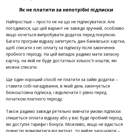
Як не платити за непотрібні підписки
Найпростіше – просто не на що не підписуватися. Але
погодимося, що цей варіант не завжди зручний, особливо
якщо хочеться випробувати додаток перед покупкою.
Багато програм відразу запитують дані банківської картки,
щоб списати з неї оплату за підписку після закінчення
пробного періоду. На цей випадок радимо мати запасну
картку, на якій не буде достатньої кількості коштів, які
можна списати.
Ще один хороший спосіб не платити за зайві додатки –
ставити собі нагадування, в який день закінчується
безкоштовна підписка, і відключати її рівно перед
початком платного періоду.
Також радимо завжди ретельно вивчати умови підписки:
спишеться оплата відразу або у вас буде пробний період,
які доступні тарифи і бонуси. Можливо, якщо не вдасться
повністю відмовитися від витрат, то вийде заощадити –