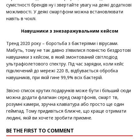
сумістності брендів ну і звертайте увагу на деякі додаткові
можливості. У деякі смартфони можна встановлювати
навіть в чохлі.
Навушники з знезаражувальним кейсом
Тренд 2020 року – боротьба з бактеріями і вірусами.
Мабуть, тому не так давно з’явилися повністю бездротові
навушники з кейсом, в який змонтований світлодіод
ультрафіолетового спектру. Під час зарядки, коли кейс
підключений до мережі 220 В, відбувається обробка
навушників, при якій гине 99,9% всіх бактерій.
Звісно список крутих подарунків може бути і більший сюди
можна додати флагман серед смартфонів, смарт тв,
розумні камери, зручна клавіатура або просто ще один
геймпад. Тому придивіться ближче, що краще отримати
людині, якій ви хочете зробити приємне.
BE THE FIRST TO COMMENT