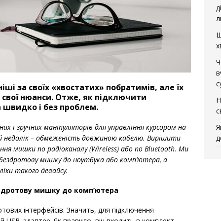
д
л
Щ
х
Ч
в
с
ші за своїх «хвостатих» побратимів, але їх
 свої нюанси. Отже, як підключити
Н
 швидко і без проблем.
с
Я
их і зручних маніпуляторів для управління курсором на
д
ний недолік – обмеженість довжиною кабелю. Вирішити
я мишки по радіоканалу (Wireless) або по Bluetooth. Ми
бездротову мишку до ноутбука або комп’ютера, а
іки такого девайсу.
здротову мишку до комп’ютера
отових інтерфейсів. Значить, для підключення
 USB-адаптер. Як правило, він входить в комплект.