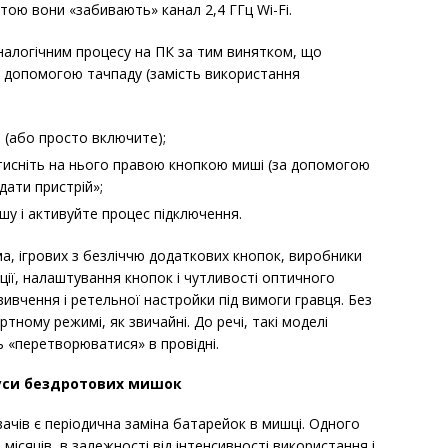
тою вони «забивають» канал 2,4 ГГц Wi-Fi.
налогічним процесу на ПК за тим винятком, що
 допомогою тачпаду (замість використання
 (або просто включите);
натисніть на нього правою кнопкою миші (за допомогою
дати пристрій»;
шу і активуйте процес підключення.
а, ігрових з безліччю додаткових кнопок, виробники
ції, налаштування кнопок і чутливості оптичного
ивчення і ретельної настройки під вимоги гравця. Без
тному режимі, як звичайні. До речі, такі моделі
 «перетворюватися» в провідні.
нуси бездротових мишок
ачів є періодична заміна батарейок в мишці. Одного
ісяців, в залежності від інтенсивності використання і