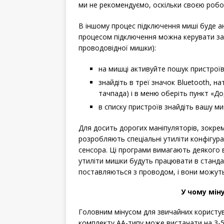
ми не рекомендуємо, оскільки своєю робо
В іншому процес підключення миші буде а
процесом підключення можна керувати за
проводовідної мишки):
на мишці активуйте пошук пристроїв
знайдіть в треї значок Bluetooth, 
тачпада) і в меню оберіть пункт «До
в списку пристроїв знайдіть вашу ми
Для досить дорогих маніпуляторів, зокрем
розробляють спеціальні утиліти конфігура
сенсора. Ці програми вимагають деякого в
утиліти мишки будуть працювати в стандар
поставляються з проводом, і вони можуть
У чому мі
Головним мінусом для звичайних користув
комплекту AA-типу може вистачати на 3-5 м