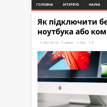
ГОЛОВНА
ІНТЕРВ’Ю
НАУКА
Як підключити б
ноутбука або ком
2021-01-16
admin
FAQ
0