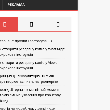
РЕКЛАМА
езонанс: прояви і застосування
к створити резервну копію у WhatsApp:
окрокова інструкція
к створити резервну копію у Viber:
окрокова інструкція
ринцип дії акумуляторів: як хімія
еретворюється на електроенергію
ослід Штерна: як магнітний момент
томів змінив уявлення про квантову
ізику
лергія на людей: чому деякі люди