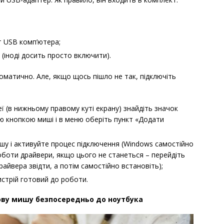
т USB комп’ютера;
(іноді досить просто включити).
оматично. Але, якщо щось пішло не так, підключіть
ї (в нижньому правому куті екрану) знайдіть значок
ою кнопкою миші і в меню оберіть пункт «Додати
ишу і активуйте процес підключення (Windows самостійно
роботи драйвери, якщо цього не станеться – перейдіть
райвера звідти, а потім самостійно встановіть);
стрій готовий до роботи.
ову мишу безпосередньо до ноутбука