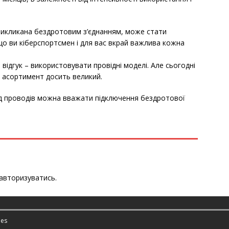
 викликана бездротовим з’єднанням, може стати
що ви кіберспортсмен і для вас вкрай важлива кожна
ідгук – використовувати провідні моделі. Але сьогодні
х асортимент досить великий.
ід проводів можна вважати підключення бездротової
авторизуватись
.
es