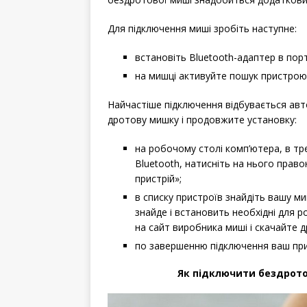
Для підключення миші зробіть наступне:
встановіть Bluetooth-адаптер в пор
на мишці активуйте пошук пристрою 
Найчастіше підключення відбувається авт
дротову мишку і продовжите установку:
на робочому столі комп’ютера, в тре
Bluetooth, натисніть на нього прав
пристрій»;
в списку пристроїв знайдіть вашу м
знайде і встановить необхідні для 
на сайт виробника миші і скачайте д
по завершенню підключення ваш при
Як підключити бездрот