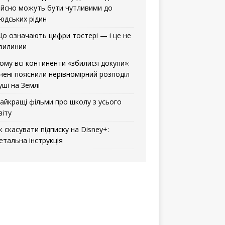
ійсно можуть бути чутливими до
юдських рідин
о означають цифри тостері — і це не
вилинии
ому всі континенти «збилися докупи»:
чені пояснили нерівномірний розподіл
уші на Землі
айкращі фільми про школу з усього
віту
к скасувати підписку на Disney+:
етальна інструкція