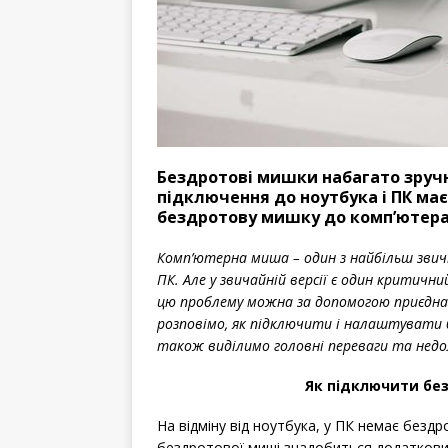
Бездротові мишки набагато зручні
підключення до ноутбука і ПК має
бездротову мишку до комп’ютера
Комп’ютерна миша – один з найбільш звичн
ПК. Але у звичайній версії є один критич
цю проблему можна за допомогою приєднанн
розповімо, як підключити і налаштувати 
також виділимо головні переваги та недол
Як підключити бе
На відміну від ноутбука, у ПК немає бездр
бездротової миші знадобиться додатковий