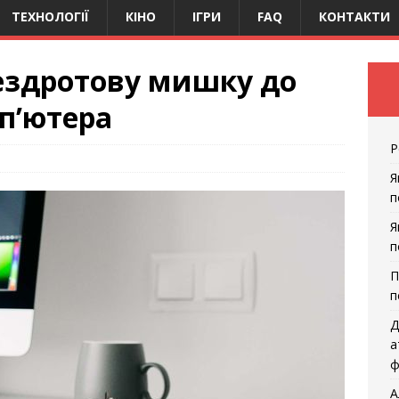
ТЕХНОЛОГІЇ
КІНО
ІГРИ
FAQ
КОНТАКТИ
ездротову мишку до
п’ютера
Р
Я
п
Я
п
П
п
Д
а
ф
А